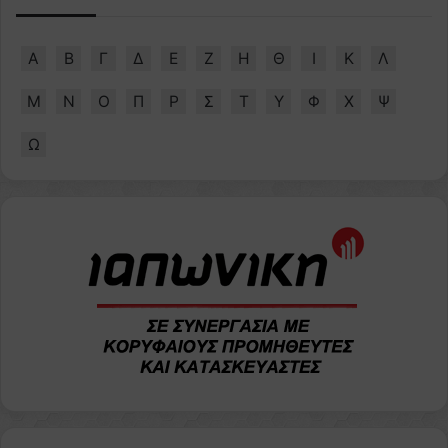
Α
Β
Γ
Δ
Ε
Ζ
Η
Θ
Ι
Κ
Λ
Μ
Ν
Ο
Π
Ρ
Σ
Τ
Υ
Φ
Χ
Ψ
Ω