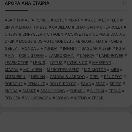
ΑΡΘΡΑ ΑΝΑ ΕΤΑΙΡΙΑ
ABARTH
#
ALFA ROMEO
#
ASTON MARTIN
#
AUDI
#
BENTLEY
#
BMW
#
BUGATTI
#
BYD
#
CADILLAC
#
CHANGAN
#
CHEVROLET
#
CHERY
#
CHRYSLER
#
CITROEN
#
CORVETTE
#
CUPRA
#
DACIA
#
DFSK
#
DODGE
#
DS AUTOMOBILES
#
FERRARI
#
FIAT
#
FORD
#
GEELY
#
HONDA
#
HYUNDAI
#
INFINITI
#
JAGUAR
#
JEEP
#
KGM
#
KIA
#
KOENIGSEGG
#
LAMBORGHINI
#
LANCIA
#
LAND ROVER
#
LEAPMOTOR
#
LEXUS
#
LOTUS
#
LYNK & CO
#
MASERATI
#
MAZDA
#
MCLAREN
#
MERCEDES-BENZ
#
MG MOTOR
#
MINI
#
MITSUBISHI
#
NISSAN
#
OMODA & JAECOO
#
OPEL
#
PEUGEOT
#
PORSCHE
#
RENAULT
#
ROLLS-ROYCE
#
SAAB
#
SEAT
#
SERES
#
SKODA
#
SMART
#
SSANGYONG
#
SUBARU
#
SUZUKI
#
TESLA
#
TOYOTA
#
VOLKSWAGEN
#
VOLVO
#
XPENG
#
ZEEKR