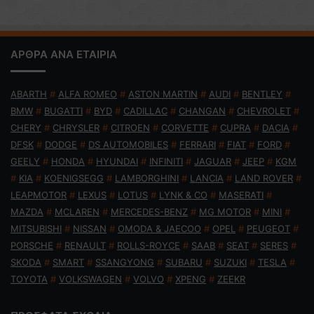
ΑΡΘΡΑ ΑΝΑ ΕΤΑΙΡΙΑ
ABARTH
#
ALFA ROMEO
#
ASTON MARTIN
#
AUDI
#
BENTLEY
#
BMW
#
BUGATTI
#
BYD
#
CADILLAC
#
CHANGAN
#
CHEVROLET
#
CHERY
#
CHRYSLER
#
CITROEN
#
CORVETTE
#
CUPRA
#
DACIA
#
DFSK
#
DODGE
#
DS AUTOMOBILES
#
FERRARI
#
FIAT
#
FORD
#
GEELY
#
HONDA
#
HYUNDAI
#
INFINITI
#
JAGUAR
#
JEEP
#
KGM
#
KIA
#
KOENIGSEGG
#
LAMBORGHINI
#
LANCIA
#
LAND ROVER
#
LEAPMOTOR
#
LEXUS
#
LOTUS
#
LYNK & CO
#
MASERATI
#
MAZDA
#
MCLAREN
#
MERCEDES-BENZ
#
MG MOTOR
#
MINI
#
MITSUBISHI
#
NISSAN
#
OMODA & JAECOO
#
OPEL
#
PEUGEOT
#
PORSCHE
#
RENAULT
#
ROLLS-ROYCE
#
SAAB
#
SEAT
#
SERES
#
SKODA
#
SMART
#
SSANGYONG
#
SUBARU
#
SUZUKI
#
TESLA
#
TOYOTA
#
VOLKSWAGEN
#
VOLVO
#
XPENG
#
ZEEKR