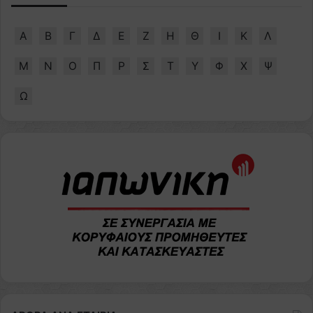
Α
Β
Γ
Δ
Ε
Ζ
Η
Θ
Ι
Κ
Λ
Μ
Ν
Ο
Π
Ρ
Σ
Τ
Υ
Φ
Χ
Ψ
Ω