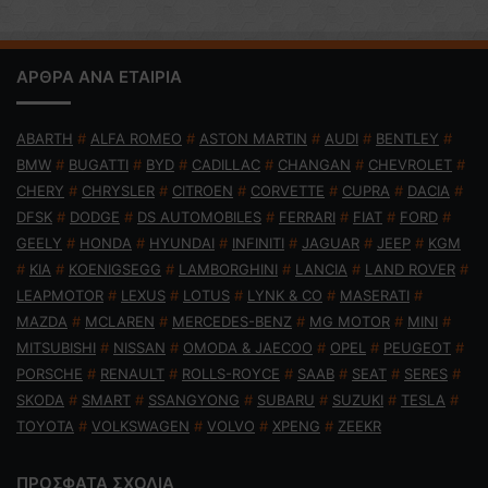
ΑΡΘΡΑ ΑΝΑ ΕΤΑΙΡΙΑ
ABARTH
#
ALFA ROMEO
#
ASTON MARTIN
#
AUDI
#
BENTLEY
#
BMW
#
BUGATTI
#
BYD
#
CADILLAC
#
CHANGAN
#
CHEVROLET
#
CHERY
#
CHRYSLER
#
CITROEN
#
CORVETTE
#
CUPRA
#
DACIA
#
DFSK
#
DODGE
#
DS AUTOMOBILES
#
FERRARI
#
FIAT
#
FORD
#
GEELY
#
HONDA
#
HYUNDAI
#
INFINITI
#
JAGUAR
#
JEEP
#
KGM
#
KIA
#
KOENIGSEGG
#
LAMBORGHINI
#
LANCIA
#
LAND ROVER
#
LEAPMOTOR
#
LEXUS
#
LOTUS
#
LYNK & CO
#
MASERATI
#
MAZDA
#
MCLAREN
#
MERCEDES-BENZ
#
MG MOTOR
#
MINI
#
MITSUBISHI
#
NISSAN
#
OMODA & JAECOO
#
OPEL
#
PEUGEOT
#
PORSCHE
#
RENAULT
#
ROLLS-ROYCE
#
SAAB
#
SEAT
#
SERES
#
SKODA
#
SMART
#
SSANGYONG
#
SUBARU
#
SUZUKI
#
TESLA
#
TOYOTA
#
VOLKSWAGEN
#
VOLVO
#
XPENG
#
ZEEKR
ΠΡΟΣΦΑΤΑ ΣΧΟΛΙΑ