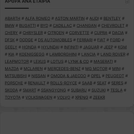
ΑΡΘΡΑ ΑΝΑ ΕΤΑΙΡΙΑ
ABARTH
#
ALFA ROMEO
#
ASTON MARTIN
#
AUDI
#
BENTLEY
#
BMW
#
BUGATTI
#
BYD
#
CADILLAC
#
CHANGAN
#
CHEVROLET
#
CHERY
#
CHRYSLER
#
CITROEN
#
CORVETTE
#
CUPRA
#
DACIA
#
DFSK
#
DODGE
#
DS AUTOMOBILES
#
FERRARI
#
FIAT
#
FORD
#
GEELY
#
HONDA
#
HYUNDAI
#
INFINITI
#
JAGUAR
#
JEEP
#
KGM
#
KIA
#
KOENIGSEGG
#
LAMBORGHINI
#
LANCIA
#
LAND ROVER
#
LEAPMOTOR
#
LEXUS
#
LOTUS
#
LYNK & CO
#
MASERATI
#
MAZDA
#
MCLAREN
#
MERCEDES-BENZ
#
MG MOTOR
#
MINI
#
MITSUBISHI
#
NISSAN
#
OMODA & JAECOO
#
OPEL
#
PEUGEOT
#
PORSCHE
#
RENAULT
#
ROLLS-ROYCE
#
SAAB
#
SEAT
#
SERES
#
SKODA
#
SMART
#
SSANGYONG
#
SUBARU
#
SUZUKI
#
TESLA
#
TOYOTA
#
VOLKSWAGEN
#
VOLVO
#
XPENG
#
ZEEKR