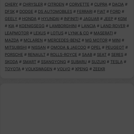
CHERY
#
CHRYSLER
#
CITROEN
#
CORVETTE
#
CUPRA
#
DACIA
#
DFSK
#
DODGE
#
DS AUTOMOBILES
#
FERRARI
#
FIAT
#
FORD
#
GEELY
#
HONDA
#
HYUNDAI
#
INFINITI
#
JAGUAR
#
JEEP
#
KGM
#
KIA
#
KOENIGSEGG
#
LAMBORGHINI
#
LANCIA
#
LAND ROVER
#
LEAPMOTOR
#
LEXUS
#
LOTUS
#
LYNK & CO
#
MASERATI
#
MAZDA
#
MCLAREN
#
MERCEDES-BENZ
#
MG MOTOR
#
MINI
#
MITSUBISHI
#
NISSAN
#
OMODA & JAECOO
#
OPEL
#
PEUGEOT
#
PORSCHE
#
RENAULT
#
ROLLS-ROYCE
#
SAAB
#
SEAT
#
SERES
#
SKODA
#
SMART
#
SSANGYONG
#
SUBARU
#
SUZUKI
#
TESLA
#
TOYOTA
#
VOLKSWAGEN
#
VOLVO
#
XPENG
#
ZEEKR