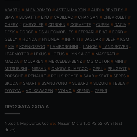
ABARTH
#
ALFA ROMEO
#
ASTON MARTIN
#
AUDI
#
BENTLEY
#
BMW
#
BUGATTI
#
BYD
#
CADILLAC
#
CHANGAN
#
CHEVROLET
#
CHERY
#
CHRYSLER
#
CITROEN
#
CORVETTE
#
CUPRA
#
DACIA
#
DFSK
#
DODGE
#
DS AUTOMOBILES
#
FERRARI
#
FIAT
#
FORD
#
GEELY
#
HONDA
#
HYUNDAI
#
INFINITI
#
JAGUAR
#
JEEP
#
KGM
#
KIA
#
KOENIGSEGG
#
LAMBORGHINI
#
LANCIA
#
LAND ROVER
#
LEAPMOTOR
#
LEXUS
#
LOTUS
#
LYNK & CO
#
MASERATI
#
MAZDA
#
MCLAREN
#
MERCEDES-BENZ
#
MG MOTOR
#
MINI
#
MITSUBISHI
#
NISSAN
#
OMODA & JAECOO
#
OPEL
#
PEUGEOT
#
PORSCHE
#
RENAULT
#
ROLLS-ROYCE
#
SAAB
#
SEAT
#
SERES
#
SKODA
#
SMART
#
SSANGYONG
#
SUBARU
#
SUZUKI
#
TESLA
#
TOYOTA
#
VOLKSWAGEN
#
VOLVO
#
XPENG
#
ZEEKR
ΠΡΟΣΦΑΤΑ ΣΧΟΛΙΑ
Nίκος Ι. Mαρινόπουλος
στο
Nissan Micra 150 PS 52 kWh [test
drive]