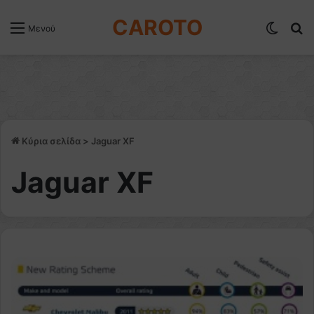
CAROTO
Switch
Α
Μενού
Κύρια σελίδα
>
Jaguar XF
Jaguar XF