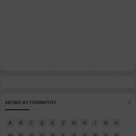
ΛΕΞΙΚΟ ΑΥΤΟΚΙΝΗΤΟΥ
Α
Β
Γ
Δ
Ε
Ζ
Η
Θ
Ι
Κ
Λ
Μ
Ν
Ο
Π
Ρ
Σ
Τ
Υ
Φ
Χ
Ψ