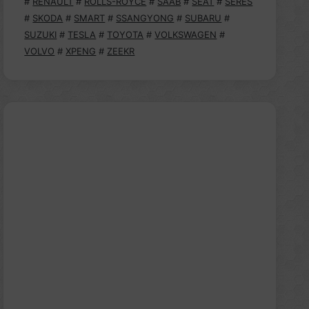
#
RENAULT
#
ROLLS-ROYCE
#
SAAB
#
SEAT
#
SERES
#
SKODA
#
SMART
#
SSANGYONG
#
SUBARU
#
SUZUKI
#
TESLA
#
TOYOTA
#
VOLKSWAGEN
#
VOLVO
#
XPENG
#
ZEEKR