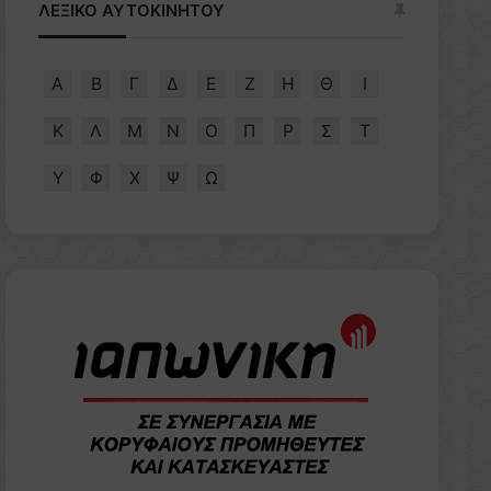
ΛΕΞΙΚΟ ΑΥΤΟΚΙΝΗΤΟΥ
Α
Β
Γ
Δ
Ε
Ζ
Η
Θ
Ι
Κ
Λ
Μ
Ν
Ο
Π
Ρ
Σ
Τ
Υ
Φ
Χ
Ψ
Ω