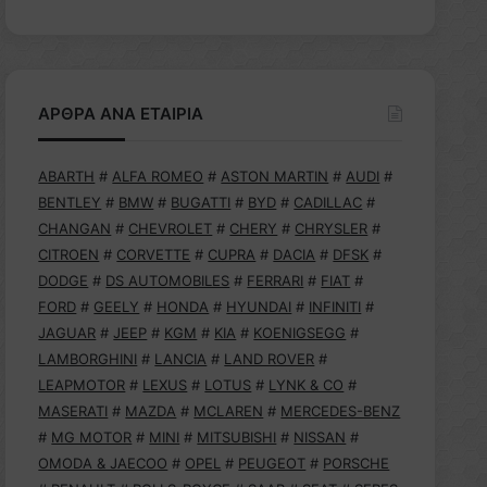
ΑΡΘΡΑ ΑΝΑ ΕΤΑΙΡΙΑ
ABARTH
#
ALFA ROMEO
#
ASTON MARTIN
#
AUDI
#
BENTLEY
#
BMW
#
BUGATTI
#
BYD
#
CADILLAC
#
CHANGAN
#
CHEVROLET
#
CHERY
#
CHRYSLER
#
CITROEN
#
CORVETTE
#
CUPRA
#
DACIA
#
DFSK
#
DODGE
#
DS AUTOMOBILES
#
FERRARI
#
FIAT
#
FORD
#
GEELY
#
HONDA
#
HYUNDAI
#
INFINITI
#
JAGUAR
#
JEEP
#
KGM
#
KIA
#
KOENIGSEGG
#
LAMBORGHINI
#
LANCIA
#
LAND ROVER
#
LEAPMOTOR
#
LEXUS
#
LOTUS
#
LYNK & CO
#
MASERATI
#
MAZDA
#
MCLAREN
#
MERCEDES-BENZ
#
MG MOTOR
#
MINI
#
MITSUBISHI
#
NISSAN
#
OMODA & JAECOO
#
OPEL
#
PEUGEOT
#
PORSCHE