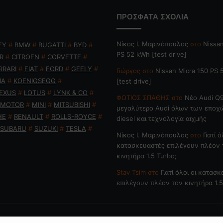
ΠΡΟΣΦΑΤΑ ΣΧΟΛΙΑ
Nίκος Ι. Mαρινόπουλος
στο
Nissan
EY
#
BMW
#
BUGATTI
#
BYD
#
PS 52 kWh [test drive]
R
#
CITROEN
#
CORVETTE
#
RRARI
#
FIAT
#
FORD
#
GEELY
#
Γιώργος
στο
Nissan Micra 150 PS
IA
#
KOENIGSEGG
#
[test drive]
EXUS
#
LOTUS
#
LYNK & CO
#
ΦΩΤΙΟΣ ΣΠΑΘΗΣ
στο
Νέο Audi Q9
 MOTOR
#
MINI
#
MITSUBISHI
#
μεγαλύτερο Audi όλων των εποχ
HE
#
RENAULT
#
ROLLS-ROYCE
#
diesel και τεχνολογία αιχμής
SUBARU
#
SUZUKI
#
TESLA
#
Nίκος Ι. Mαρινόπουλος
στο
Γιατί ό
κατασκευαστές επιλέγουν πλέον 
κινητήρα 1.5 Turbo;
Stav Tsim
στο
Γιατί όλοι οι κατασ
επιλέγουν πλέον τον κινητήρα 1.5