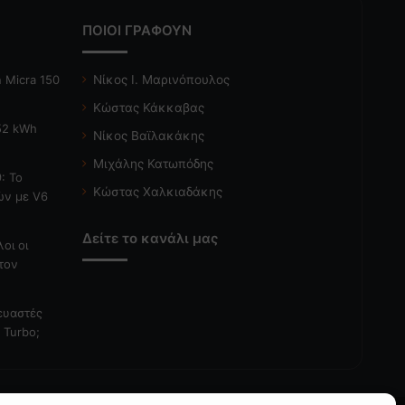
ΠΟΙΟΙ ΓΡΑΦΟΥΝ
 Micra 150
Νίκος Ι. Μαρινόπουλος
Κώστας Κάκκαβας
 52 kWh
Νίκος Βαϊλακάκης
Μιχάλης Κατωπόδης
: Το
Κώστας Χαλκιαδάκης
ών με V6
Δείτε το κανάλι μας
λοι οι
τον
κευαστές
 Turbo;