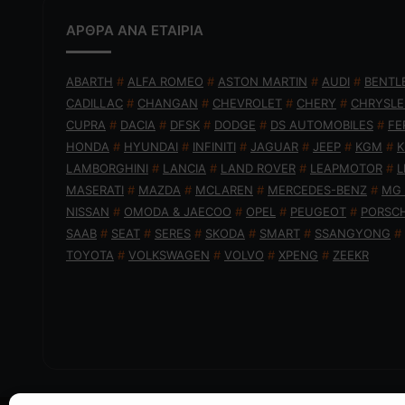
ΑΡΘΡΑ ΑΝΑ ΕΤΑΙΡΙΑ
ABARTH
#
ALFA ROMEO
#
ASTON MARTIN
#
AUDI
#
BENTL
CADILLAC
#
CHANGAN
#
CHEVROLET
#
CHERY
#
CHRYSLE
CUPRA
#
DACIA
#
DFSK
#
DODGE
#
DS AUTOMOBILES
#
FE
HONDA
#
HYUNDAI
#
INFINITI
#
JAGUAR
#
JEEP
#
KGM
#
K
LAMBORGHINI
#
LANCIA
#
LAND ROVER
#
LEAPMOTOR
#
L
MASERATI
#
MAZDA
#
MCLAREN
#
MERCEDES-BENZ
#
MG
NISSAN
#
OMODA & JAECOO
#
OPEL
#
PEUGEOT
#
PORSC
SAAB
#
SEAT
#
SERES
#
SKODA
#
SMART
#
SSANGYONG
#
TOYOTA
#
VOLKSWAGEN
#
VOLVO
#
XPENG
#
ZEEKR