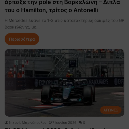
άρπαξε την pole στη Βαρκελώνη – Δίπλα
του ο Hamilton, τρίτος ο Antonelli
Η Mercedes έκανε το 1-3 στις κατατακτήριες δοκιμές του GP
Βαρκελώνης, με…
Περισσότερα
ΑΓΩΝΕΣ
Nίκος Ι. Mαρινόπουλος
7 Ιουνίου 2026
0