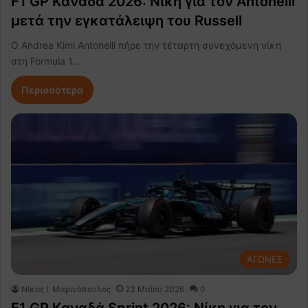
F1 GP Καναδά 2026: Νίκη για τον Antonelli
μετά την εγκατάλειψη του Russell
Ο Andrea Kimi Antonelli πήρε την τέταρτη συνεχόμενη νίκη
στη Formula 1…
Περισσότερα
ΑΓΩΝΕΣ
Nίκος Ι. Mαρινόπουλος
23 Μαΐου 2026
0
F1 GP Καναδά Sprint 2026: Νίκη για τον