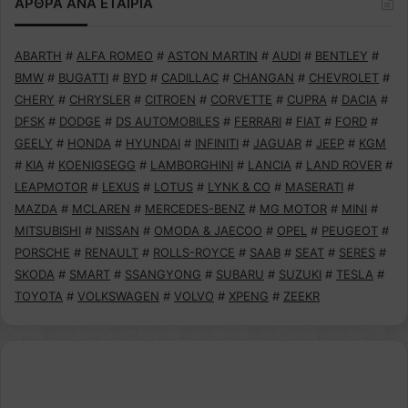
ΑΡΘΡΑ ΑΝΑ ΕΤΑΙΡΙΑ
ABARTH
#
ALFA ROMEO
#
ASTON MARTIN
#
AUDI
#
BENTLEY
#
BMW
#
BUGATTI
#
BYD
#
CADILLAC
#
CHANGAN
#
CHEVROLET
#
CHERY
#
CHRYSLER
#
CITROEN
#
CORVETTE
#
CUPRA
#
DACIA
#
DFSK
#
DODGE
#
DS AUTOMOBILES
#
FERRARI
#
FIAT
#
FORD
#
GEELY
#
HONDA
#
HYUNDAI
#
INFINITI
#
JAGUAR
#
JEEP
#
KGM
#
KIA
#
KOENIGSEGG
#
LAMBORGHINI
#
LANCIA
#
LAND ROVER
#
LEAPMOTOR
#
LEXUS
#
LOTUS
#
LYNK & CO
#
MASERATI
#
MAZDA
#
MCLAREN
#
MERCEDES-BENZ
#
MG MOTOR
#
MINI
#
MITSUBISHI
#
NISSAN
#
OMODA & JAECOO
#
OPEL
#
PEUGEOT
#
PORSCHE
#
RENAULT
#
ROLLS-ROYCE
#
SAAB
#
SEAT
#
SERES
#
SKODA
#
SMART
#
SSANGYONG
#
SUBARU
#
SUZUKI
#
TESLA
#
TOYOTA
#
VOLKSWAGEN
#
VOLVO
#
XPENG
#
ZEEKR