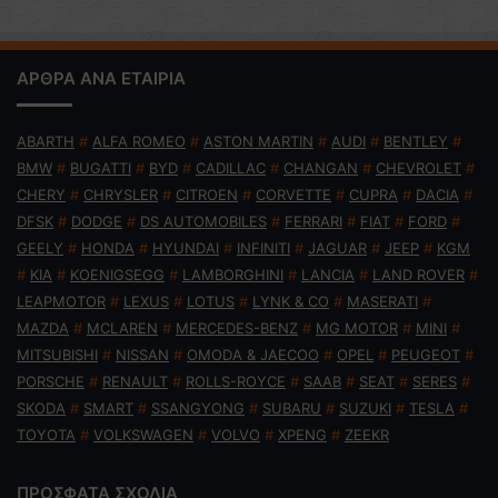
ΑΡΘΡΑ ΑΝΑ ΕΤΑΙΡΙΑ
ABARTH
#
ALFA ROMEO
#
ASTON MARTIN
#
AUDI
#
BENTLEY
#
BMW
#
BUGATTI
#
BYD
#
CADILLAC
#
CHANGAN
#
CHEVROLET
#
CHERY
#
CHRYSLER
#
CITROEN
#
CORVETTE
#
CUPRA
#
DACIA
#
DFSK
#
DODGE
#
DS AUTOMOBILES
#
FERRARI
#
FIAT
#
FORD
#
GEELY
#
HONDA
#
HYUNDAI
#
INFINITI
#
JAGUAR
#
JEEP
#
KGM
#
KIA
#
KOENIGSEGG
#
LAMBORGHINI
#
LANCIA
#
LAND ROVER
#
LEAPMOTOR
#
LEXUS
#
LOTUS
#
LYNK & CO
#
MASERATI
#
MAZDA
#
MCLAREN
#
MERCEDES-BENZ
#
MG MOTOR
#
MINI
#
MITSUBISHI
#
NISSAN
#
OMODA & JAECOO
#
OPEL
#
PEUGEOT
#
PORSCHE
#
RENAULT
#
ROLLS-ROYCE
#
SAAB
#
SEAT
#
SERES
#
SKODA
#
SMART
#
SSANGYONG
#
SUBARU
#
SUZUKI
#
TESLA
#
TOYOTA
#
VOLKSWAGEN
#
VOLVO
#
XPENG
#
ZEEKR
ΠΡΟΣΦΑΤΑ ΣΧΟΛΙΑ