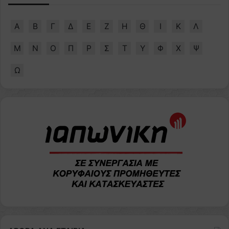
Α
Β
Γ
Δ
Ε
Ζ
Η
Θ
Ι
Κ
Λ
Μ
Ν
Ο
Π
Ρ
Σ
Τ
Υ
Φ
Χ
Ψ
Ω