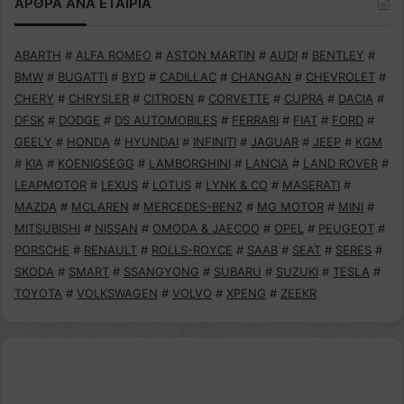
ΑΡΘΡΑ ΑΝΑ ΕΤΑΙΡΙΑ
ABARTH
#
ALFA ROMEO
#
ASTON MARTIN
#
AUDI
#
BENTLEY
#
BMW
#
BUGATTI
#
BYD
#
CADILLAC
#
CHANGAN
#
CHEVROLET
#
CHERY
#
CHRYSLER
#
CITROEN
#
CORVETTE
#
CUPRA
#
DACIA
#
DFSK
#
DODGE
#
DS AUTOMOBILES
#
FERRARI
#
FIAT
#
FORD
#
GEELY
#
HONDA
#
HYUNDAI
#
INFINITI
#
JAGUAR
#
JEEP
#
KGM
#
KIA
#
KOENIGSEGG
#
LAMBORGHINI
#
LANCIA
#
LAND ROVER
#
LEAPMOTOR
#
LEXUS
#
LOTUS
#
LYNK & CO
#
MASERATI
#
MAZDA
#
MCLAREN
#
MERCEDES-BENZ
#
MG MOTOR
#
MINI
#
MITSUBISHI
#
NISSAN
#
OMODA & JAECOO
#
OPEL
#
PEUGEOT
#
PORSCHE
#
RENAULT
#
ROLLS-ROYCE
#
SAAB
#
SEAT
#
SERES
#
SKODA
#
SMART
#
SSANGYONG
#
SUBARU
#
SUZUKI
#
TESLA
#
TOYOTA
#
VOLKSWAGEN
#
VOLVO
#
XPENG
#
ZEEKR