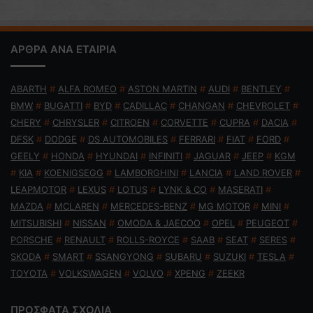
ΑΡΘΡΑ ΑΝΑ ΕΤΑΙΡΙΑ
ABARTH
#
ALFA ROMEO
#
ASTON MARTIN
#
AUDI
#
BENTLEY
#
BMW
#
BUGATTI
#
BYD
#
CADILLAC
#
CHANGAN
#
CHEVROLET
#
CHERY
#
CHRYSLER
#
CITROEN
#
CORVETTE
#
CUPRA
#
DACIA
#
DFSK
#
DODGE
#
DS AUTOMOBILES
#
FERRARI
#
FIAT
#
FORD
#
GEELY
#
HONDA
#
HYUNDAI
#
INFINITI
#
JAGUAR
#
JEEP
#
KGM
#
KIA
#
KOENIGSEGG
#
LAMBORGHINI
#
LANCIA
#
LAND ROVER
#
LEAPMOTOR
#
LEXUS
#
LOTUS
#
LYNK & CO
#
MASERATI
#
MAZDA
#
MCLAREN
#
MERCEDES-BENZ
#
MG MOTOR
#
MINI
#
MITSUBISHI
#
NISSAN
#
OMODA & JAECOO
#
OPEL
#
PEUGEOT
#
PORSCHE
#
RENAULT
#
ROLLS-ROYCE
#
SAAB
#
SEAT
#
SERES
#
SKODA
#
SMART
#
SSANGYONG
#
SUBARU
#
SUZUKI
#
TESLA
#
TOYOTA
#
VOLKSWAGEN
#
VOLVO
#
XPENG
#
ZEEKR
ΠΡΟΣΦΑΤΑ ΣΧΟΛΙΑ