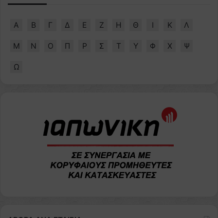
Α
Β
Γ
Δ
Ε
Ζ
Η
Θ
Ι
Κ
Λ
Μ
Ν
Ο
Π
Ρ
Σ
Τ
Υ
Φ
Χ
Ψ
Ω