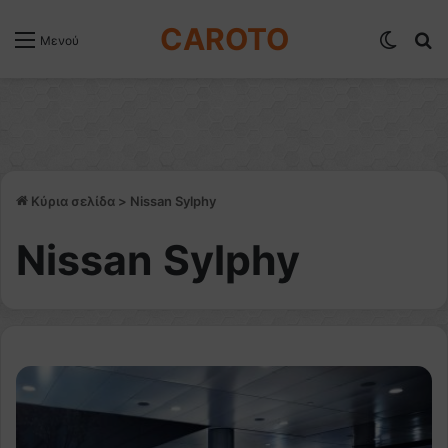
CAROTO
Switch
Α
Μενού
Κύρια σελίδα
>
Nissan Sylphy
Nissan Sylphy