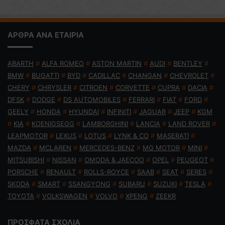
ΑΡΘΡΑ ΑΝΑ ΕΤΑΙΡΙΑ
ABARTH
#
ALFA ROMEO
#
ASTON MARTIN
#
AUDI
#
BENTLEY
#
BMW
#
BUGATTI
#
BYD
#
CADILLAC
#
CHANGAN
#
CHEVROLET
#
CHERY
#
CHRYSLER
#
CITROEN
#
CORVETTE
#
CUPRA
#
DACIA
#
DFSK
#
DODGE
#
DS AUTOMOBILES
#
FERRARI
#
FIAT
#
FORD
#
GEELY
#
HONDA
#
HYUNDAI
#
INFINITI
#
JAGUAR
#
JEEP
#
KGM
#
KIA
#
KOENIGSEGG
#
LAMBORGHINI
#
LANCIA
#
LAND ROVER
#
LEAPMOTOR
#
LEXUS
#
LOTUS
#
LYNK & CO
#
MASERATI
#
MAZDA
#
MCLAREN
#
MERCEDES-BENZ
#
MG MOTOR
#
MINI
#
MITSUBISHI
#
NISSAN
#
OMODA & JAECOO
#
OPEL
#
PEUGEOT
#
PORSCHE
#
RENAULT
#
ROLLS-ROYCE
#
SAAB
#
SEAT
#
SERES
#
SKODA
#
SMART
#
SSANGYONG
#
SUBARU
#
SUZUKI
#
TESLA
#
TOYOTA
#
VOLKSWAGEN
#
VOLVO
#
XPENG
#
ZEEKR
ΠΡΟΣΦΑΤΑ ΣΧΟΛΙΑ