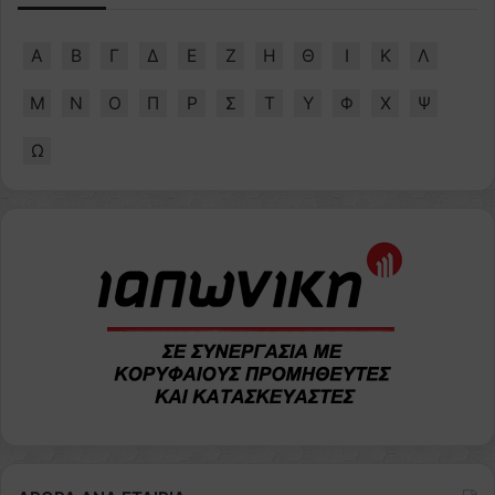
Α
Β
Γ
Δ
Ε
Ζ
Η
Θ
Ι
Κ
Λ
Μ
Ν
Ο
Π
Ρ
Σ
Τ
Υ
Φ
Χ
Ψ
Ω