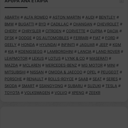
ΑΡΘΡΑ ΑΝΑ ΕΤΑΙΡΙΑ
ABARTH
#
ALFA ROMEO
#
ASTON MARTIN
#
AUDI
#
BENTLEY
#
BMW
#
BUGATTI
#
BYD
#
CADILLAC
#
CHANGAN
#
CHEVROLET
#
CHERY
#
CHRYSLER
#
CITROEN
#
CORVETTE
#
CUPRA
#
DACIA
#
DFSK
#
DODGE
#
DS AUTOMOBILES
#
FERRARI
#
FIAT
#
FORD
#
GEELY
#
HONDA
#
HYUNDAI
#
INFINITI
#
JAGUAR
#
JEEP
#
KGM
#
KIA
#
KOENIGSEGG
#
LAMBORGHINI
#
LANCIA
#
LAND ROVER
#
LEAPMOTOR
#
LEXUS
#
LOTUS
#
LYNK & CO
#
MASERATI
#
MAZDA
#
MCLAREN
#
MERCEDES-BENZ
#
MG MOTOR
#
MINI
#
MITSUBISHI
#
NISSAN
#
OMODA & JAECOO
#
OPEL
#
PEUGEOT
#
PORSCHE
#
RENAULT
#
ROLLS-ROYCE
#
SAAB
#
SEAT
#
SERES
#
SKODA
#
SMART
#
SSANGYONG
#
SUBARU
#
SUZUKI
#
TESLA
#
TOYOTA
#
VOLKSWAGEN
#
VOLVO
#
XPENG
#
ZEEKR