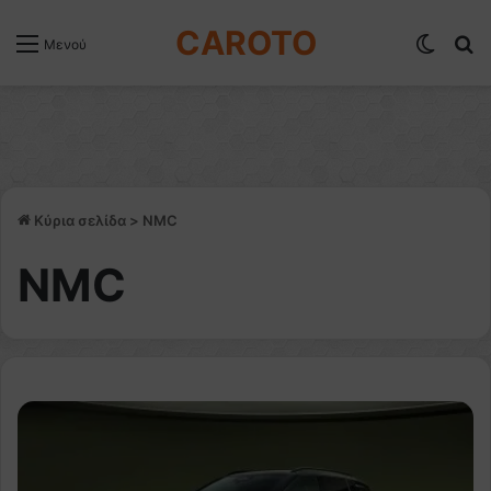
CAROTO
Switch
Α
Μενού
Κύρια σελίδα
>
NMC
NMC