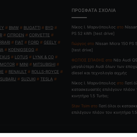
ΠΡΟΣΦΑΤΑ ΣΧΟΛΙΑ
Nίκος Ι. Mαρινόπουλος
στο
Nissan
EY
#
BMW
#
BUGATTI
#
BYD
#
PS 52 kWh [test drive]
R
#
CITROEN
#
CORVETTE
#
RRARI
#
FIAT
#
FORD
#
GEELY
#
Γιώργος
στο
Nissan Micra 150 PS
IA
#
KOENIGSEGG
#
[test drive]
EXUS
#
LOTUS
#
LYNK & CO
#
ΦΩΤΙΟΣ ΣΠΑΘΗΣ
στο
Νέο Audi Q9
 MOTOR
#
MINI
#
MITSUBISHI
#
μεγαλύτερο Audi όλων των εποχ
HE
#
RENAULT
#
ROLLS-ROYCE
#
diesel και τεχνολογία αιχμής
SUBARU
#
SUZUKI
#
TESLA
#
Nίκος Ι. Mαρινόπουλος
στο
Γιατί ό
κατασκευαστές επιλέγουν πλέον 
κινητήρα 1.5 Turbo;
Stav Tsim
στο
Γιατί όλοι οι κατασ
επιλέγουν πλέον τον κινητήρα 1.5