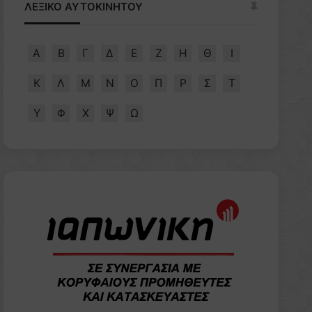
ΛΕΞΙΚΟ ΑΥΤΟΚΙΝΗΤΟΥ
Α
Β
Γ
Δ
Ε
Ζ
Η
Θ
Ι
Κ
Λ
Μ
Ν
Ο
Π
Ρ
Σ
Τ
Υ
Φ
Χ
Ψ
Ω