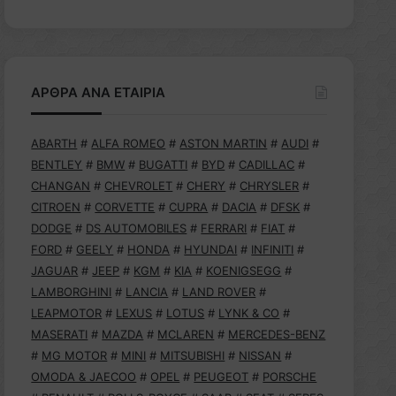
ΑΡΘΡΑ ΑΝΑ ΕΤΑΙΡΙΑ
ABARTH
#
ALFA ROMEO
#
ASTON MARTIN
#
AUDI
#
BENTLEY
#
BMW
#
BUGATTI
#
BYD
#
CADILLAC
#
CHANGAN
#
CHEVROLET
#
CHERY
#
CHRYSLER
#
CITROEN
#
CORVETTE
#
CUPRA
#
DACIA
#
DFSK
#
DODGE
#
DS AUTOMOBILES
#
FERRARI
#
FIAT
#
FORD
#
GEELY
#
HONDA
#
HYUNDAI
#
INFINITI
#
JAGUAR
#
JEEP
#
KGM
#
KIA
#
KOENIGSEGG
#
LAMBORGHINI
#
LANCIA
#
LAND ROVER
#
LEAPMOTOR
#
LEXUS
#
LOTUS
#
LYNK & CO
#
MASERATI
#
MAZDA
#
MCLAREN
#
MERCEDES-BENZ
#
MG MOTOR
#
MINI
#
MITSUBISHI
#
NISSAN
#
OMODA & JAECOO
#
OPEL
#
PEUGEOT
#
PORSCHE