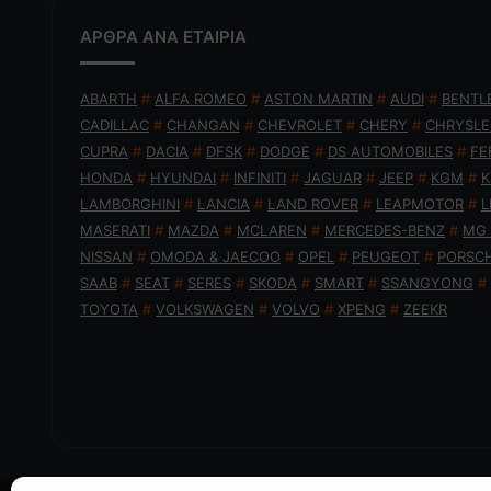
ΑΡΘΡΑ ΑΝΑ ΕΤΑΙΡΙΑ
ABARTH
#
ALFA ROMEO
#
ASTON MARTIN
#
AUDI
#
BENTL
CADILLAC
#
CHANGAN
#
CHEVROLET
#
CHERY
#
CHRYSLE
CUPRA
#
DACIA
#
DFSK
#
DODGE
#
DS AUTOMOBILES
#
FE
HONDA
#
HYUNDAI
#
INFINITI
#
JAGUAR
#
JEEP
#
KGM
#
K
LAMBORGHINI
#
LANCIA
#
LAND ROVER
#
LEAPMOTOR
#
L
MASERATI
#
MAZDA
#
MCLAREN
#
MERCEDES-BENZ
#
MG
NISSAN
#
OMODA & JAECOO
#
OPEL
#
PEUGEOT
#
PORSC
SAAB
#
SEAT
#
SERES
#
SKODA
#
SMART
#
SSANGYONG
#
TOYOTA
#
VOLKSWAGEN
#
VOLVO
#
XPENG
#
ZEEKR