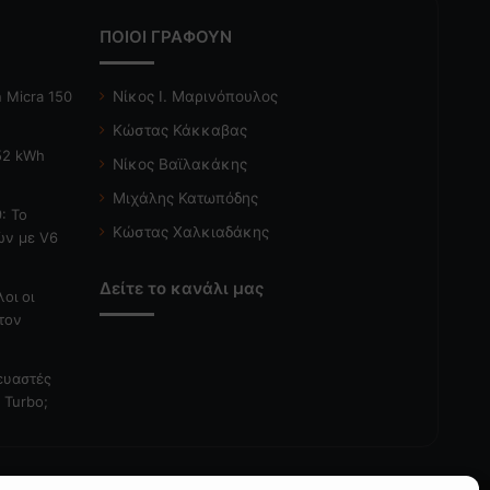
ΠΟΙΟΙ ΓΡΑΦΟΥΝ
 Micra 150
Νίκος Ι. Μαρινόπουλος
Κώστας Κάκκαβας
 52 kWh
Νίκος Βαϊλακάκης
Μιχάλης Κατωπόδης
: Το
Κώστας Χαλκιαδάκης
ών με V6
Δείτε το κανάλι μας
λοι οι
τον
κευαστές
 Turbo;