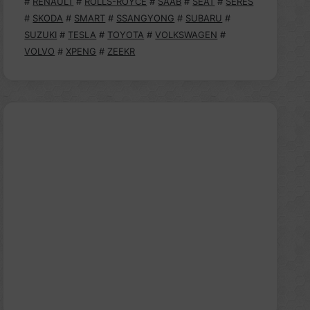
#
RENAULT
#
ROLLS-ROYCE
#
SAAB
#
SEAT
#
SERES
#
SKODA
#
SMART
#
SSANGYONG
#
SUBARU
#
SUZUKI
#
TESLA
#
TOYOTA
#
VOLKSWAGEN
#
VOLVO
#
XPENG
#
ZEEKR