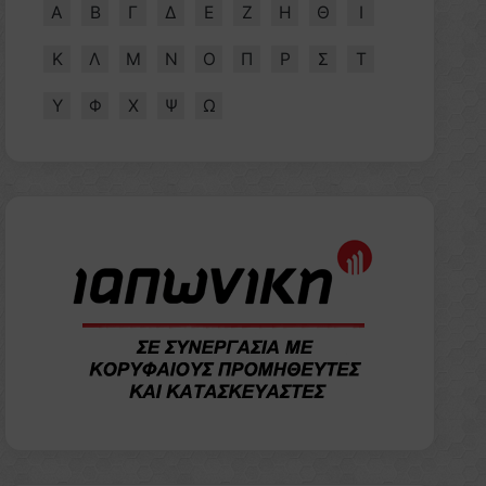
Α
Β
Γ
Δ
Ε
Ζ
Η
Θ
Ι
Κ
Λ
Μ
Ν
Ο
Π
Ρ
Σ
Τ
Υ
Φ
Χ
Ψ
Ω