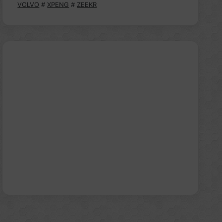
VOLVO
#
XPENG
#
ZEEKR