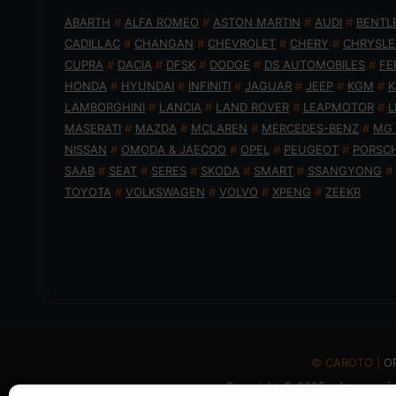
ABARTH
#
ALFA ROMEO
#
ASTON MARTIN
#
AUDI
#
BENTL
CADILLAC
#
CHANGAN
#
CHEVROLET
#
CHERY
#
CHRYSLE
CUPRA
#
DACIA
#
DFSK
#
DODGE
#
DS AUTOMOBILES
#
FE
HONDA
#
HYUNDAI
#
INFINITI
#
JAGUAR
#
JEEP
#
KGM
#
K
LAMBORGHINI
#
LANCIA
#
LAND ROVER
#
LEAPMOTOR
#
L
MASERATI
#
MAZDA
#
MCLAREN
#
MERCEDES-BENZ
#
MG
NISSAN
#
OMODA & JAECOO
#
OPEL
#
PEUGEOT
#
PORSC
SAAB
#
SEAT
#
SERES
#
SKODA
#
SMART
#
SSANGYONG
#
TOYOTA
#
VOLKSWAGEN
#
VOLVO
#
XPENG
#
ZEEKR
© CAROTO |
Ο
Copyright © 2025 - Απαγορεύε