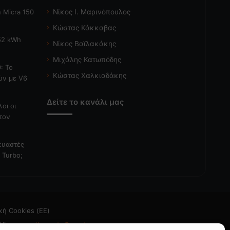
 Micra 150
Νίκος Ι. Μαρινόπουλος
Κώστας Κάκκαβας
 52 kWh
Νίκος Βαϊλακάκης
Μιχάλης Κατωπόδης
: Το
Κώστας Χαλκιαδάκης
ών με V6
Δείτε το κανάλι μας
λοι οι
τον
κευαστές
 Turbo;
κή Cookies (ΕΕ)
άδεια
- email: caroto@caroto.gr