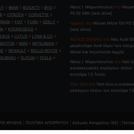
Nίκος Ι. Mαρινόπουλος
στο
Nissan
EY
#
BMW
#
BUGATTI
#
BYD
#
PS 52 kWh [test drive]
R
#
CITROEN
#
CORVETTE
#
RRARI
#
FIAT
#
FORD
#
GEELY
#
Γιώργος
στο
Nissan Micra 150 PS
IA
#
KOENIGSEGG
#
[test drive]
EXUS
#
LOTUS
#
LYNK & CO
#
ΦΩΤΙΟΣ ΣΠΑΘΗΣ
στο
Νέο Audi Q9
 MOTOR
#
MINI
#
MITSUBISHI
#
μεγαλύτερο Audi όλων των εποχ
HE
#
RENAULT
#
ROLLS-ROYCE
#
diesel και τεχνολογία αιχμής
SUBARU
#
SUZUKI
#
TESLA
#
Nίκος Ι. Mαρινόπουλος
στο
Γιατί ό
κατασκευαστές επιλέγουν πλέον 
κινητήρα 1.5 Turbo;
Stav Tsim
στο
Γιατί όλοι οι κατασ
επιλέγουν πλέον τον κινητήρα 1.5
ΡΟΙ ΧΡΗΣΗΣ
|
ΠΟΛΙΤΙΚΗ ΑΠΟΡΡΗΤΟΥ
|
Δήλωση Απορρήτου (ΕΕ)
|
Πολιτι
ται η χρήση ή επανεκπομπή, μετά ή άνευ επεξεργασίας, χωρίς γραπτή 