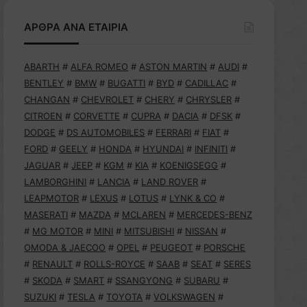
ΑΡΘΡΑ ΑΝΑ ΕΤΑΙΡΙΑ
ABARTH
#
ALFA ROMEO
#
ASTON MARTIN
#
AUDI
#
BENTLEY
#
BMW
#
BUGATTI
#
BYD
#
CADILLAC
#
CHANGAN
#
CHEVROLET
#
CHERY
#
CHRYSLER
#
CITROEN
#
CORVETTE
#
CUPRA
#
DACIA
#
DFSK
#
DODGE
#
DS AUTOMOBILES
#
FERRARI
#
FIAT
#
FORD
#
GEELY
#
HONDA
#
HYUNDAI
#
INFINITI
#
JAGUAR
#
JEEP
#
KGM
#
KIA
#
KOENIGSEGG
#
LAMBORGHINI
#
LANCIA
#
LAND ROVER
#
LEAPMOTOR
#
LEXUS
#
LOTUS
#
LYNK & CO
#
MASERATI
#
MAZDA
#
MCLAREN
#
MERCEDES-BENZ
#
MG MOTOR
#
MINI
#
MITSUBISHI
#
NISSAN
#
OMODA & JAECOO
#
OPEL
#
PEUGEOT
#
PORSCHE
#
RENAULT
#
ROLLS-ROYCE
#
SAAB
#
SEAT
#
SERES
#
SKODA
#
SMART
#
SSANGYONG
#
SUBARU
#
SUZUKI
#
TESLA
#
TOYOTA
#
VOLKSWAGEN
#