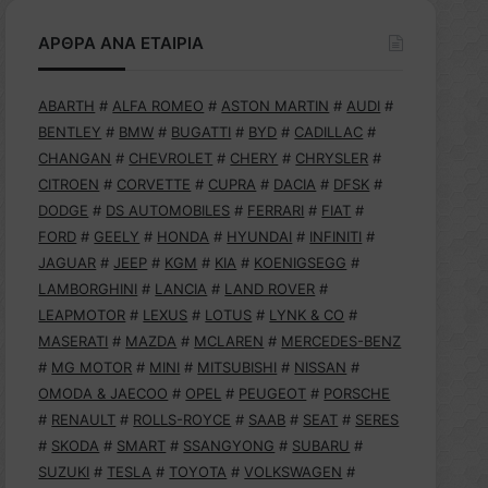
ΑΡΘΡΑ ΑΝΑ ΕΤΑΙΡΙΑ
ABARTH
#
ALFA ROMEO
#
ASTON MARTIN
#
AUDI
#
BENTLEY
#
BMW
#
BUGATTI
#
BYD
#
CADILLAC
#
CHANGAN
#
CHEVROLET
#
CHERY
#
CHRYSLER
#
CITROEN
#
CORVETTE
#
CUPRA
#
DACIA
#
DFSK
#
DODGE
#
DS AUTOMOBILES
#
FERRARI
#
FIAT
#
FORD
#
GEELY
#
HONDA
#
HYUNDAI
#
INFINITI
#
JAGUAR
#
JEEP
#
KGM
#
KIA
#
KOENIGSEGG
#
LAMBORGHINI
#
LANCIA
#
LAND ROVER
#
LEAPMOTOR
#
LEXUS
#
LOTUS
#
LYNK & CO
#
MASERATI
#
MAZDA
#
MCLAREN
#
MERCEDES-BENZ
#
MG MOTOR
#
MINI
#
MITSUBISHI
#
NISSAN
#
OMODA & JAECOO
#
OPEL
#
PEUGEOT
#
PORSCHE
#
RENAULT
#
ROLLS-ROYCE
#
SAAB
#
SEAT
#
SERES
#
SKODA
#
SMART
#
SSANGYONG
#
SUBARU
#
SUZUKI
#
TESLA
#
TOYOTA
#
VOLKSWAGEN
#