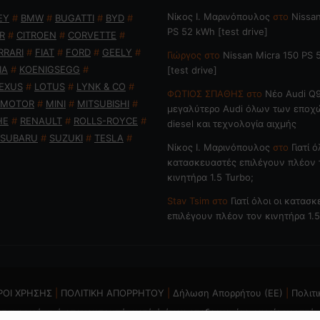
Nίκος Ι. Mαρινόπουλος
στο
Nissan
EY
#
BMW
#
BUGATTI
#
BYD
#
PS 52 kWh [test drive]
R
#
CITROEN
#
CORVETTE
#
RRARI
#
FIAT
#
FORD
#
GEELY
#
Γιώργος
στο
Nissan Micra 150 PS
IA
#
KOENIGSEGG
#
[test drive]
EXUS
#
LOTUS
#
LYNK & CO
#
ΦΩΤΙΟΣ ΣΠΑΘΗΣ
στο
Νέο Audi Q9
 MOTOR
#
MINI
#
MITSUBISHI
#
μεγαλύτερο Audi όλων των εποχ
HE
#
RENAULT
#
ROLLS-ROYCE
#
diesel και τεχνολογία αιχμής
SUBARU
#
SUZUKI
#
TESLA
#
Nίκος Ι. Mαρινόπουλος
στο
Γιατί ό
κατασκευαστές επιλέγουν πλέον 
κινητήρα 1.5 Turbo;
Stav Tsim
στο
Γιατί όλοι οι κατασ
επιλέγουν πλέον τον κινητήρα 1.5
ΡΟΙ ΧΡΗΣΗΣ
|
ΠΟΛΙΤΙΚΗ ΑΠΟΡΡΗΤΟΥ
|
Δήλωση Απορρήτου (ΕΕ)
|
Πολιτι
ται η χρήση ή επανεκπομπή, μετά ή άνευ επεξεργασίας, χωρίς γραπτή 