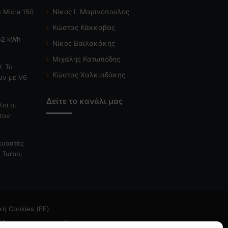
 Micra 150
Νίκος Ι. Μαρινόπουλος
Κώστας Κάκκαβας
 52 kWh
Νίκος Βαϊλακάκης
Μιχάλης Κατωπόδης
: Το
Κώστας Χαλκιαδάκης
ών με V6
Δείτε το κανάλι μας
λοι οι
τον
κευαστές
 Turbo;
κή Cookies (ΕΕ)
άδεια
- email: caroto@caroto.gr