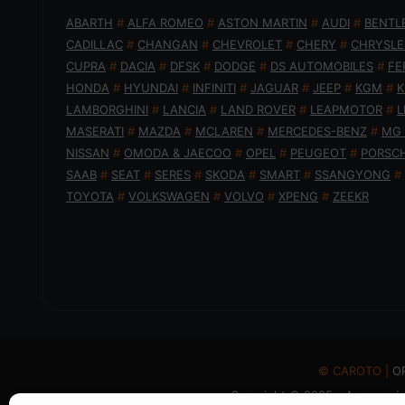
ABARTH
#
ALFA ROMEO
#
ASTON MARTIN
#
AUDI
#
BENTL
CADILLAC
#
CHANGAN
#
CHEVROLET
#
CHERY
#
CHRYSLE
CUPRA
#
DACIA
#
DFSK
#
DODGE
#
DS AUTOMOBILES
#
FE
HONDA
#
HYUNDAI
#
INFINITI
#
JAGUAR
#
JEEP
#
KGM
#
K
LAMBORGHINI
#
LANCIA
#
LAND ROVER
#
LEAPMOTOR
#
L
MASERATI
#
MAZDA
#
MCLAREN
#
MERCEDES-BENZ
#
MG
NISSAN
#
OMODA & JAECOO
#
OPEL
#
PEUGEOT
#
PORSC
SAAB
#
SEAT
#
SERES
#
SKODA
#
SMART
#
SSANGYONG
#
TOYOTA
#
VOLKSWAGEN
#
VOLVO
#
XPENG
#
ZEEKR
© CAROTO |
Ο
Copyright © 2025 - Απαγορεύε