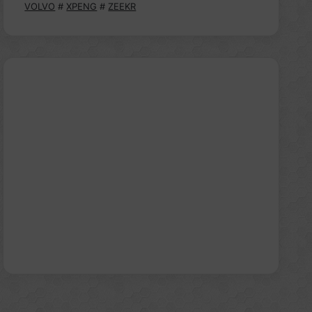
VOLVO
#
XPENG
#
ZEEKR