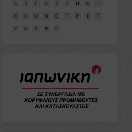
Α
Β
Γ
Δ
Ε
Ζ
Η
Θ
Ι
Κ
Λ
Μ
Ν
Ο
Π
Ρ
Σ
Τ
Υ
Φ
Χ
Ψ
Ω