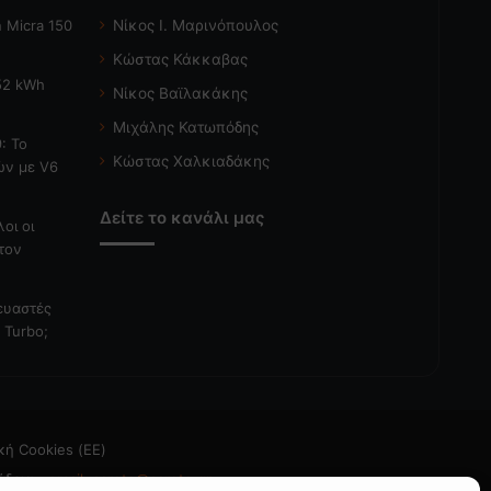
 Micra 150
Νίκος Ι. Μαρινόπουλος
Κώστας Κάκκαβας
 52 kWh
Νίκος Βαϊλακάκης
Μιχάλης Κατωπόδης
: Το
Κώστας Χαλκιαδάκης
ών με V6
Δείτε το κανάλι μας
λοι οι
τον
κευαστές
 Turbo;
κή Cookies (ΕΕ)
άδεια
- email: caroto@caroto.gr