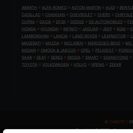
ABARTH
#
ALFA ROMEO
#
ASTON MARTIN
#
AUDI
#
BENTL
CADILLAC
#
CHANGAN
#
CHEVROLET
#
CHERY
#
CHRYSLE
CUPRA
#
DACIA
#
DFSK
#
DODGE
#
DS AUTOMOBILES
#
FE
HONDA
#
HYUNDAI
#
INFINITI
#
JAGUAR
#
JEEP
#
KGM
#
K
LAMBORGHINI
#
LANCIA
#
LAND ROVER
#
LEAPMOTOR
#
L
MASERATI
#
MAZDA
#
MCLAREN
#
MERCEDES-BENZ
#
MG
NISSAN
#
OMODA & JAECOO
#
OPEL
#
PEUGEOT
#
PORSC
SAAB
#
SEAT
#
SERES
#
SKODA
#
SMART
#
SSANGYONG
#
TOYOTA
#
VOLKSWAGEN
#
VOLVO
#
XPENG
#
ZEEKR
© CAROTO |
Ο
Copyright © 2025 - Απαγορεύε