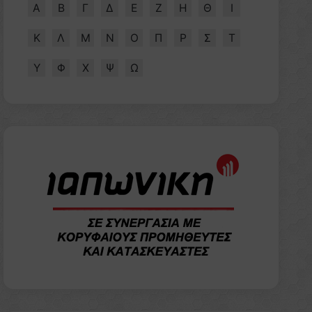
Α
Β
Γ
Δ
Ε
Ζ
Η
Θ
Ι
Κ
Λ
Μ
Ν
Ο
Π
Ρ
Σ
Τ
Υ
Φ
Χ
Ψ
Ω