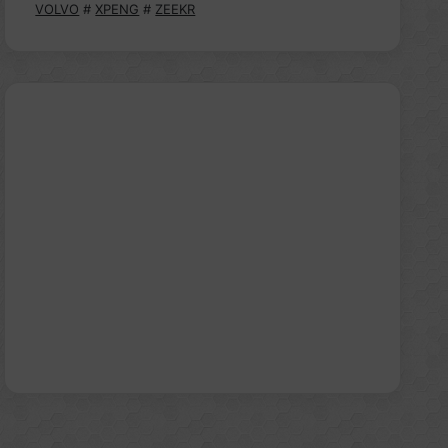
VOLVO
#
XPENG
#
ZEEKR