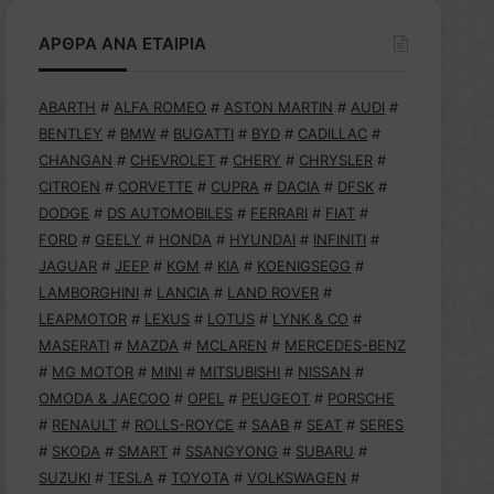
ΑΡΘΡΑ ΑΝΑ ΕΤΑΙΡΙΑ
ABARTH
#
ALFA ROMEO
#
ASTON MARTIN
#
AUDI
#
BENTLEY
#
BMW
#
BUGATTI
#
BYD
#
CADILLAC
#
CHANGAN
#
CHEVROLET
#
CHERY
#
CHRYSLER
#
CITROEN
#
CORVETTE
#
CUPRA
#
DACIA
#
DFSK
#
DODGE
#
DS AUTOMOBILES
#
FERRARI
#
FIAT
#
FORD
#
GEELY
#
HONDA
#
HYUNDAI
#
INFINITI
#
JAGUAR
#
JEEP
#
KGM
#
KIA
#
KOENIGSEGG
#
LAMBORGHINI
#
LANCIA
#
LAND ROVER
#
LEAPMOTOR
#
LEXUS
#
LOTUS
#
LYNK & CO
#
MASERATI
#
MAZDA
#
MCLAREN
#
MERCEDES-BENZ
#
MG MOTOR
#
MINI
#
MITSUBISHI
#
NISSAN
#
OMODA & JAECOO
#
OPEL
#
PEUGEOT
#
PORSCHE
#
RENAULT
#
ROLLS-ROYCE
#
SAAB
#
SEAT
#
SERES
#
SKODA
#
SMART
#
SSANGYONG
#
SUBARU
#
SUZUKI
#
TESLA
#
TOYOTA
#
VOLKSWAGEN
#