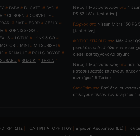
Nίκος Ι. Mαρινόπουλος
στο
Nissan
EY
#
BMW
#
BUGATTI
#
BYD
#
PS 52 kWh [test drive]
R
#
CITROEN
#
CORVETTE
#
RRARI
#
FIAT
#
FORD
#
GEELY
#
Γιώργος
στο
Nissan Micra 150 PS
IA
#
KOENIGSEGG
#
[test drive]
EXUS
#
LOTUS
#
LYNK & CO
#
ΦΩΤΙΟΣ ΣΠΑΘΗΣ
στο
Νέο Audi Q9
 MOTOR
#
MINI
#
MITSUBISHI
#
μεγαλύτερο Audi όλων των εποχ
HE
#
RENAULT
#
ROLLS-ROYCE
#
diesel και τεχνολογία αιχμής
SUBARU
#
SUZUKI
#
TESLA
#
Nίκος Ι. Mαρινόπουλος
στο
Γιατί ό
κατασκευαστές επιλέγουν πλέον 
κινητήρα 1.5 Turbo;
Stav Tsim
στο
Γιατί όλοι οι κατασ
επιλέγουν πλέον τον κινητήρα 1.5
ΡΟΙ ΧΡΗΣΗΣ
|
ΠΟΛΙΤΙΚΗ ΑΠΟΡΡΗΤΟΥ
|
Δήλωση Απορρήτου (ΕΕ)
|
Πολιτι
ται η χρήση ή επανεκπομπή, μετά ή άνευ επεξεργασίας, χωρίς γραπτή 