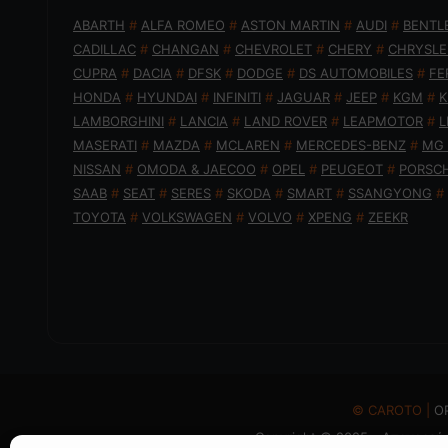
ABARTH
#
ALFA ROMEO
#
ASTON MARTIN
#
AUDI
#
BENTL
CADILLAC
#
CHANGAN
#
CHEVROLET
#
CHERY
#
CHRYSLE
CUPRA
#
DACIA
#
DFSK
#
DODGE
#
DS AUTOMOBILES
#
FE
HONDA
#
HYUNDAI
#
INFINITI
#
JAGUAR
#
JEEP
#
KGM
#
K
LAMBORGHINI
#
LANCIA
#
LAND ROVER
#
LEAPMOTOR
#
L
MASERATI
#
MAZDA
#
MCLAREN
#
MERCEDES-BENZ
#
MG
NISSAN
#
OMODA & JAECOO
#
OPEL
#
PEUGEOT
#
PORSC
SAAB
#
SEAT
#
SERES
#
SKODA
#
SMART
#
SSANGYONG
#
TOYOTA
#
VOLKSWAGEN
#
VOLVO
#
XPENG
#
ZEEKR
© CAROTO |
Ο
Copyright © 2025 - Απαγορεύε