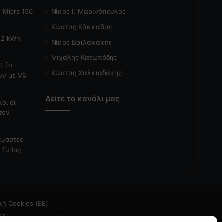
 Micra 150
Νίκος Ι. Μαρινόπουλος
Κώστας Κάκκαβας
 52 kWh
Νίκος Βαϊλακάκης
Μιχάλης Κατωπόδης
: Το
Κώστας Χαλκιαδάκης
ών με V6
Δείτε το κανάλι μας
λοι οι
τον
κευαστές
 Turbo;
κή Cookies (ΕΕ)
άδεια
- email: caroto@caroto.gr