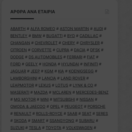
ΑΡΘΡΑ ΑΝΑ ΕΤΑΙΡΙΑ
ABARTH
#
ALFA ROMEO
#
ASTON MARTIN
#
AUDI
#
BENTLEY
#
BMW
#
BUGATTI
#
BYD
#
CADILLAC
#
CHANGAN
#
CHEVROLET
#
CHERY
#
CHRYSLER
#
CITROEN
#
CORVETTE
#
CUPRA
#
DACIA
#
DFSK
#
DODGE
#
DS AUTOMOBILES
#
FERRARI
#
FIAT
#
FORD
#
GEELY
#
HONDA
#
HYUNDAI
#
INFINITI
#
JAGUAR
#
JEEP
#
KGM
#
KIA
#
KOENIGSEGG
#
LAMBORGHINI
#
LANCIA
#
LAND ROVER
#
LEAPMOTOR
#
LEXUS
#
LOTUS
#
LYNK & CO
#
MASERATI
#
MAZDA
#
MCLAREN
#
MERCEDES-BENZ
#
MG MOTOR
#
MINI
#
MITSUBISHI
#
NISSAN
#
OMODA & JAECOO
#
OPEL
#
PEUGEOT
#
PORSCHE
#
RENAULT
#
ROLLS-ROYCE
#
SAAB
#
SEAT
#
SERES
#
SKODA
#
SMART
#
SSANGYONG
#
SUBARU
#
SUZUKI
#
TESLA
#
TOYOTA
#
VOLKSWAGEN
#