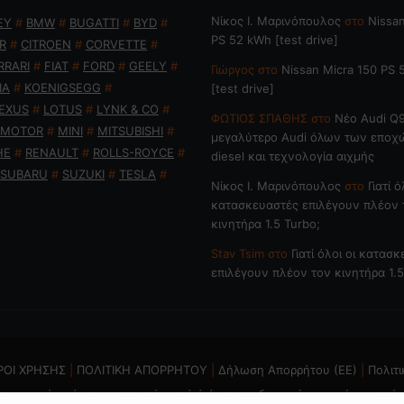
Nίκος Ι. Mαρινόπουλος
στο
Nissan
EY
#
BMW
#
BUGATTI
#
BYD
#
PS 52 kWh [test drive]
R
#
CITROEN
#
CORVETTE
#
RRARI
#
FIAT
#
FORD
#
GEELY
#
Γιώργος
στο
Nissan Micra 150 PS
IA
#
KOENIGSEGG
#
[test drive]
EXUS
#
LOTUS
#
LYNK & CO
#
ΦΩΤΙΟΣ ΣΠΑΘΗΣ
στο
Νέο Audi Q9
 MOTOR
#
MINI
#
MITSUBISHI
#
μεγαλύτερο Audi όλων των εποχ
HE
#
RENAULT
#
ROLLS-ROYCE
#
diesel και τεχνολογία αιχμής
SUBARU
#
SUZUKI
#
TESLA
#
Nίκος Ι. Mαρινόπουλος
στο
Γιατί ό
κατασκευαστές επιλέγουν πλέον 
κινητήρα 1.5 Turbo;
Stav Tsim
στο
Γιατί όλοι οι κατασ
επιλέγουν πλέον τον κινητήρα 1.5
ΡΟΙ ΧΡΗΣΗΣ
|
ΠΟΛΙΤΙΚΗ ΑΠΟΡΡΗΤΟΥ
|
Δήλωση Απορρήτου (ΕΕ)
|
Πολιτι
ται η χρήση ή επανεκπομπή, μετά ή άνευ επεξεργασίας, χωρίς γραπτή 