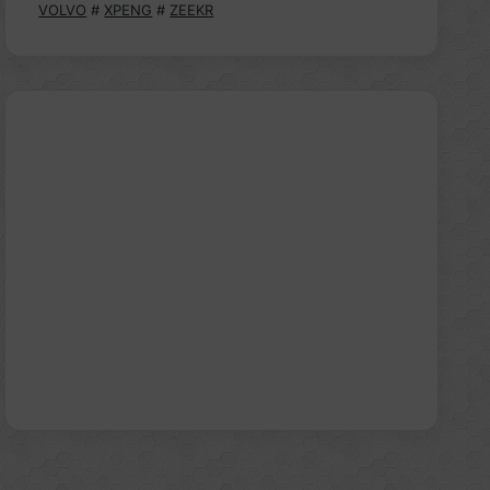
VOLVO
#
XPENG
#
ZEEKR