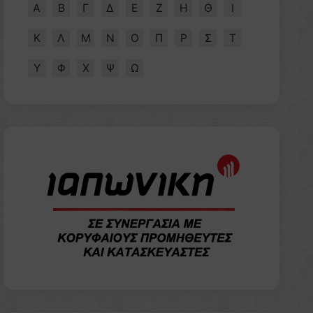
Α
Β
Γ
Δ
Ε
Ζ
Η
Θ
Ι
Κ
Λ
Μ
Ν
Ο
Π
Ρ
Σ
Τ
Υ
Φ
Χ
Ψ
Ω