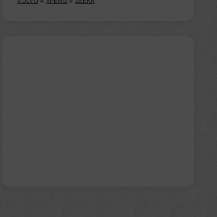
VOLVO
#
XPENG
#
ZEEKR