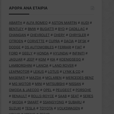
ΑΡΘΡΑ ΑΝΑ ΕΤΑΙΡΙΑ
ABARTH
#
ALFA ROMEO
#
ASTON MARTIN
#
AUDI
#
BENTLEY
#
BMW
#
BUGATTI
#
BYD
#
CADILLAC
#
CHANGAN
#
CHEVROLET
#
CHERY
#
CHRYSLER
#
CITROEN
#
CORVETTE
#
CUPRA
#
DACIA
#
DFSK
#
DODGE
#
DS AUTOMOBILES
#
FERRARI
#
FIAT
#
FORD
#
GEELY
#
HONDA
#
HYUNDAI
#
INFINITI
#
JAGUAR
#
JEEP
#
KGM
#
KIA
#
KOENIGSEGG
#
LAMBORGHINI
#
LANCIA
#
LAND ROVER
#
LEAPMOTOR
#
LEXUS
#
LOTUS
#
LYNK & CO
#
MASERATI
#
MAZDA
#
MCLAREN
#
MERCEDES-BENZ
#
MG MOTOR
#
MINI
#
MITSUBISHI
#
NISSAN
#
OMODA & JAECOO
#
OPEL
#
PEUGEOT
#
PORSCHE
#
RENAULT
#
ROLLS-ROYCE
#
SAAB
#
SEAT
#
SERES
#
SKODA
#
SMART
#
SSANGYONG
#
SUBARU
#
SUZUKI
#
TESLA
#
TOYOTA
#
VOLKSWAGEN
#