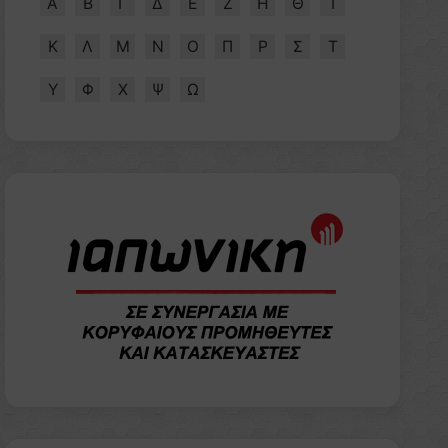
Α
Β
Γ
Δ
Ε
Ζ
Η
Θ
Ι
Κ
Λ
Μ
Ν
Ο
Π
Ρ
Σ
Τ
Υ
Φ
Χ
Ψ
Ω