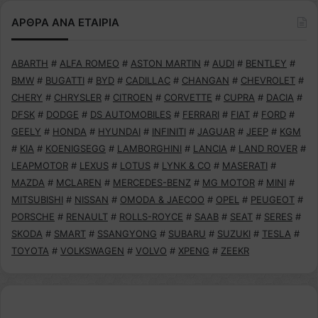
ΑΡΘΡΑ ΑΝΑ ΕΤΑΙΡΙΑ
ABARTH
#
ALFA ROMEO
#
ASTON MARTIN
#
AUDI
#
BENTLEY
#
BMW
#
BUGATTI
#
BYD
#
CADILLAC
#
CHANGAN
#
CHEVROLET
#
CHERY
#
CHRYSLER
#
CITROEN
#
CORVETTE
#
CUPRA
#
DACIA
#
DFSK
#
DODGE
#
DS AUTOMOBILES
#
FERRARI
#
FIAT
#
FORD
#
GEELY
#
HONDA
#
HYUNDAI
#
INFINITI
#
JAGUAR
#
JEEP
#
KGM
#
KIA
#
KOENIGSEGG
#
LAMBORGHINI
#
LANCIA
#
LAND ROVER
#
LEAPMOTOR
#
LEXUS
#
LOTUS
#
LYNK & CO
#
MASERATI
#
MAZDA
#
MCLAREN
#
MERCEDES-BENZ
#
MG MOTOR
#
MINI
#
MITSUBISHI
#
NISSAN
#
OMODA & JAECOO
#
OPEL
#
PEUGEOT
#
PORSCHE
#
RENAULT
#
ROLLS-ROYCE
#
SAAB
#
SEAT
#
SERES
#
SKODA
#
SMART
#
SSANGYONG
#
SUBARU
#
SUZUKI
#
TESLA
#
TOYOTA
#
VOLKSWAGEN
#
VOLVO
#
XPENG
#
ZEEKR