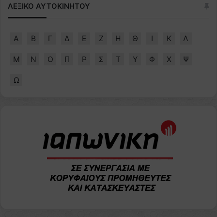
ΛΕΞΙΚΟ ΑΥΤΟΚΙΝΗΤΟΥ
Α
Β
Γ
Δ
Ε
Ζ
Η
Θ
Ι
Κ
Λ
Μ
Ν
Ο
Π
Ρ
Σ
Τ
Υ
Φ
Χ
Ψ
Ω