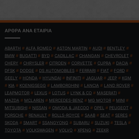
ΑΡΘΡΑ ΑΝΑ ΕΤΑΙΡΙΑ
ABARTH
#
ALFA ROMEO
#
ASTON MARTIN
#
AUDI
#
BENTLEY
#
BMW
#
BUGATTI
#
BYD
#
CADILLAC
#
CHANGAN
#
CHEVROLET
#
CHERY
#
CHRYSLER
#
CITROEN
#
CORVETTE
#
CUPRA
#
DACIA
#
DFSK
#
DODGE
#
DS AUTOMOBILES
#
FERRARI
#
FIAT
#
FORD
#
GEELY
#
HONDA
#
HYUNDAI
#
INFINITI
#
JAGUAR
#
JEEP
#
KGM
#
KIA
#
KOENIGSEGG
#
LAMBORGHINI
#
LANCIA
#
LAND ROVER
#
LEAPMOTOR
#
LEXUS
#
LOTUS
#
LYNK & CO
#
MASERATI
#
MAZDA
#
MCLAREN
#
MERCEDES-BENZ
#
MG MOTOR
#
MINI
#
MITSUBISHI
#
NISSAN
#
OMODA & JAECOO
#
OPEL
#
PEUGEOT
#
PORSCHE
#
RENAULT
#
ROLLS-ROYCE
#
SAAB
#
SEAT
#
SERES
#
SKODA
#
SMART
#
SSANGYONG
#
SUBARU
#
SUZUKI
#
TESLA
#
TOYOTA
#
VOLKSWAGEN
#
VOLVO
#
XPENG
#
ZEEKR