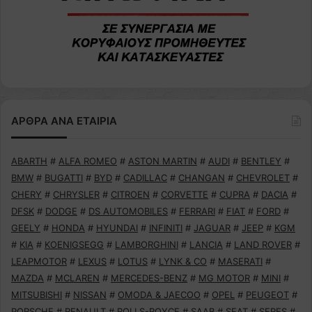
ΑΡΘΡΑ ΑΝΑ ΕΤΑΙΡΙΑ
ABARTH
#
ALFA ROMEO
#
ASTON MARTIN
#
AUDI
#
BENTLEY
#
BMW
#
BUGATTI
#
BYD
#
CADILLAC
#
CHANGAN
#
CHEVROLET
#
CHERY
#
CHRYSLER
#
CITROEN
#
CORVETTE
#
CUPRA
#
DACIA
#
DFSK
#
DODGE
#
DS AUTOMOBILES
#
FERRARI
#
FIAT
#
FORD
#
GEELY
#
HONDA
#
HYUNDAI
#
INFINITI
#
JAGUAR
#
JEEP
#
KGM
#
KIA
#
KOENIGSEGG
#
LAMBORGHINI
#
LANCIA
#
LAND ROVER
#
LEAPMOTOR
#
LEXUS
#
LOTUS
#
LYNK & CO
#
MASERATI
#
MAZDA
#
MCLAREN
#
MERCEDES-BENZ
#
MG MOTOR
#
MINI
#
MITSUBISHI
#
NISSAN
#
OMODA & JAECOO
#
OPEL
#
PEUGEOT
#
PORSCHE
#
RENAULT
#
ROLLS-ROYCE
#
SAAB
#
SEAT
#
SERES
#