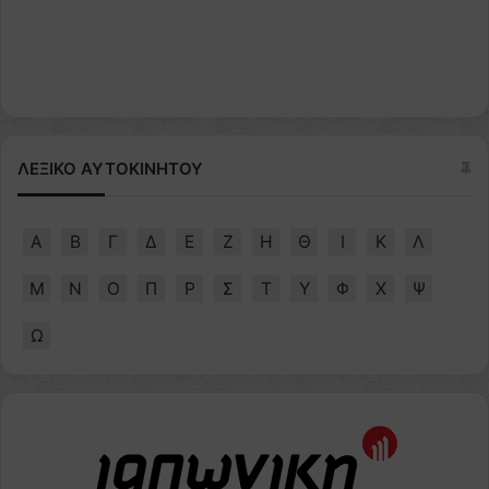
ΛΕΞΙΚΟ ΑΥΤΟΚΙΝΗΤΟΥ
Α
Β
Γ
Δ
Ε
Ζ
Η
Θ
Ι
Κ
Λ
Μ
Ν
Ο
Π
Ρ
Σ
Τ
Υ
Φ
Χ
Ψ
Ω