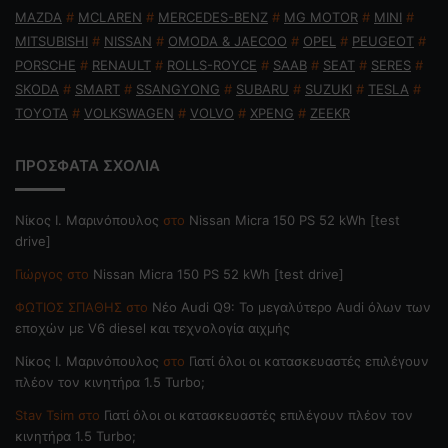
MAZDA
#
MCLAREN
#
MERCEDES-BENZ
#
MG MOTOR
#
MINI
#
MITSUBISHI
#
NISSAN
#
OMODA & JAECOO
#
OPEL
#
PEUGEOT
#
PORSCHE
#
RENAULT
#
ROLLS-ROYCE
#
SAAB
#
SEAT
#
SERES
#
SKODA
#
SMART
#
SSANGYONG
#
SUBARU
#
SUZUKI
#
TESLA
#
TOYOTA
#
VOLKSWAGEN
#
VOLVO
#
XPENG
#
ZEEKR
ΠΡΟΣΦΑΤΑ ΣΧΟΛΙΑ
Nίκος Ι. Mαρινόπουλος
στο
Nissan Micra 150 PS 52 kWh [test
drive]
Γιώργος
στο
Nissan Micra 150 PS 52 kWh [test drive]
ΦΩΤΙΟΣ ΣΠΑΘΗΣ
στο
Νέο Audi Q9: Το μεγαλύτερο Audi όλων των
εποχών με V6 diesel και τεχνολογία αιχμής
Nίκος Ι. Mαρινόπουλος
στο
Γιατί όλοι οι κατασκευαστές επιλέγουν
πλέον τον κινητήρα 1.5 Turbo;
Stav Tsim
στο
Γιατί όλοι οι κατασκευαστές επιλέγουν πλέον τον
κινητήρα 1.5 Turbo;