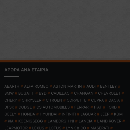
ΑΡΘΡΑ ΑΝΑ ΕΤΑΙΡΙΑ
ABARTH
#
ALFA ROMEO
#
ASTON MARTIN
#
AUDI
#
BENTLEY
#
BMW
#
BUGATTI
#
BYD
#
CADILLAC
#
CHANGAN
#
CHEVROLET
#
CHERY
#
CHRYSLER
#
CITROEN
#
CORVETTE
#
CUPRA
#
DACIA
#
DFSK
#
DODGE
#
DS AUTOMOBILES
#
FERRARI
#
FIAT
#
FORD
#
GEELY
#
HONDA
#
HYUNDAI
#
INFINITI
#
JAGUAR
#
JEEP
#
KGM
#
KIA
#
KOENIGSEGG
#
LAMBORGHINI
#
LANCIA
#
LAND ROVER
#
LEAPMOTOR
#
LEXUS
#
LOTUS
#
LYNK & CO
#
MASERATI
#