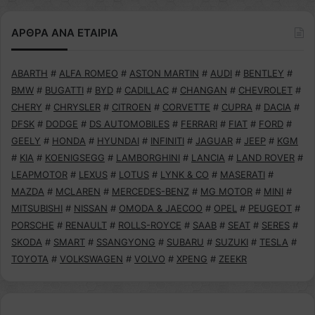
ΑΡΘΡΑ ΑΝΑ ΕΤΑΙΡΙΑ
ABARTH
#
ALFA ROMEO
#
ASTON MARTIN
#
AUDI
#
BENTLEY
#
BMW
#
BUGATTI
#
BYD
#
CADILLAC
#
CHANGAN
#
CHEVROLET
#
CHERY
#
CHRYSLER
#
CITROEN
#
CORVETTE
#
CUPRA
#
DACIA
#
DFSK
#
DODGE
#
DS AUTOMOBILES
#
FERRARI
#
FIAT
#
FORD
#
GEELY
#
HONDA
#
HYUNDAI
#
INFINITI
#
JAGUAR
#
JEEP
#
KGM
#
KIA
#
KOENIGSEGG
#
LAMBORGHINI
#
LANCIA
#
LAND ROVER
#
LEAPMOTOR
#
LEXUS
#
LOTUS
#
LYNK & CO
#
MASERATI
#
MAZDA
#
MCLAREN
#
MERCEDES-BENZ
#
MG MOTOR
#
MINI
#
MITSUBISHI
#
NISSAN
#
OMODA & JAECOO
#
OPEL
#
PEUGEOT
#
PORSCHE
#
RENAULT
#
ROLLS-ROYCE
#
SAAB
#
SEAT
#
SERES
#
SKODA
#
SMART
#
SSANGYONG
#
SUBARU
#
SUZUKI
#
TESLA
#
TOYOTA
#
VOLKSWAGEN
#
VOLVO
#
XPENG
#
ZEEKR