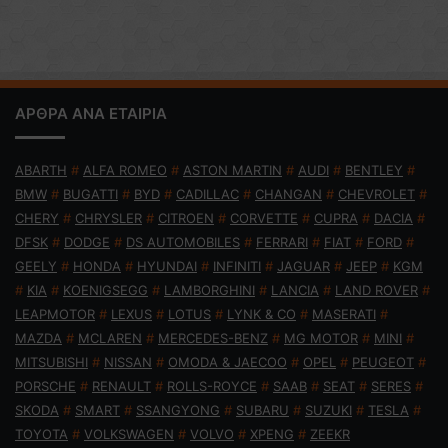
ΑΡΘΡΑ ΑΝΑ ΕΤΑΙΡΙΑ
ABARTH
#
ALFA ROMEO
#
ASTON MARTIN
#
AUDI
#
BENTLEY
#
BMW
#
BUGATTI
#
BYD
#
CADILLAC
#
CHANGAN
#
CHEVROLET
#
CHERY
#
CHRYSLER
#
CITROEN
#
CORVETTE
#
CUPRA
#
DACIA
#
DFSK
#
DODGE
#
DS AUTOMOBILES
#
FERRARI
#
FIAT
#
FORD
#
GEELY
#
HONDA
#
HYUNDAI
#
INFINITI
#
JAGUAR
#
JEEP
#
KGM
#
KIA
#
KOENIGSEGG
#
LAMBORGHINI
#
LANCIA
#
LAND ROVER
#
LEAPMOTOR
#
LEXUS
#
LOTUS
#
LYNK & CO
#
MASERATI
#
MAZDA
#
MCLAREN
#
MERCEDES-BENZ
#
MG MOTOR
#
MINI
#
MITSUBISHI
#
NISSAN
#
OMODA & JAECOO
#
OPEL
#
PEUGEOT
#
PORSCHE
#
RENAULT
#
ROLLS-ROYCE
#
SAAB
#
SEAT
#
SERES
#
SKODA
#
SMART
#
SSANGYONG
#
SUBARU
#
SUZUKI
#
TESLA
#
TOYOTA
#
VOLKSWAGEN
#
VOLVO
#
XPENG
#
ZEEKR