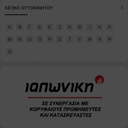
ΛΕΞΙΚΟ ΑΥΤΟΚΙΝΗΤΟΥ
Α
Β
Γ
Δ
Ε
Ζ
Η
Θ
Ι
Κ
Λ
Μ
Ν
Ο
Π
Ρ
Σ
Τ
Υ
Φ
Χ
Ψ
Ω