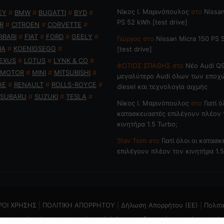
Nίκος Ι. Mαρινόπουλος
στο
Nissan
EY
#
BMW
#
BUGATTI
#
BYD
#
PS 52 kWh [test drive]
R
#
CITROEN
#
CORVETTE
#
RRARI
#
FIAT
#
FORD
#
GEELY
#
Γιώργος
στο
Nissan Micra 150 PS
IA
#
KOENIGSEGG
#
[test drive]
EXUS
#
LOTUS
#
LYNK & CO
#
ΦΩΤΙΟΣ ΣΠΑΘΗΣ
στο
Νέο Audi Q9
 MOTOR
#
MINI
#
MITSUBISHI
#
μεγαλύτερο Audi όλων των εποχ
HE
#
RENAULT
#
ROLLS-ROYCE
#
diesel και τεχνολογία αιχμής
SUBARU
#
SUZUKI
#
TESLA
#
Nίκος Ι. Mαρινόπουλος
στο
Γιατί ό
κατασκευαστές επιλέγουν πλέον 
κινητήρα 1.5 Turbo;
Stav Tsim
στο
Γιατί όλοι οι κατασ
επιλέγουν πλέον τον κινητήρα 1.5
ΡΟΙ ΧΡΗΣΗΣ
|
ΠΟΛΙΤΙΚΗ ΑΠΟΡΡΗΤΟΥ
|
Δήλωση Απορρήτου (ΕΕ)
|
Πολιτι
ται η χρήση ή επανεκπομπή, μετά ή άνευ επεξεργασίας, χωρίς γραπτή 