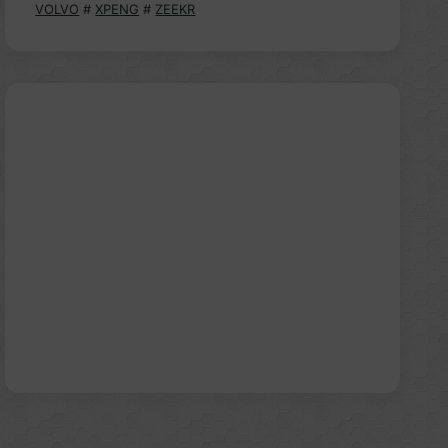
VOLVO
#
XPENG
#
ZEEKR