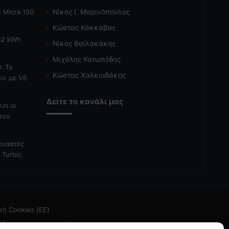
 Micra 150
Νίκος Ι. Μαρινόπουλος
Κώστας Κάκκαβας
 52 kWh
Νίκος Βαϊλακάκης
Μιχάλης Κατωπόδης
: Το
Κώστας Χαλκιαδάκης
ών με V6
Δείτε το κανάλι μας
λοι οι
τον
κευαστές
 Turbo;
κή Cookies (ΕΕ)
άδεια
- email: caroto@caroto.gr