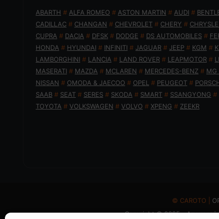
ABARTH
#
ALFA ROMEO
#
ASTON MARTIN
#
AUDI
#
BENTL
CADILLAC
#
CHANGAN
#
CHEVROLET
#
CHERY
#
CHRYSLE
CUPRA
#
DACIA
#
DFSK
#
DODGE
#
DS AUTOMOBILES
#
FE
HONDA
#
HYUNDAI
#
INFINITI
#
JAGUAR
#
JEEP
#
KGM
#
K
LAMBORGHINI
#
LANCIA
#
LAND ROVER
#
LEAPMOTOR
#
L
MASERATI
#
MAZDA
#
MCLAREN
#
MERCEDES-BENZ
#
MG
NISSAN
#
OMODA & JAECOO
#
OPEL
#
PEUGEOT
#
PORSC
SAAB
#
SEAT
#
SERES
#
SKODA
#
SMART
#
SSANGYONG
#
TOYOTA
#
VOLKSWAGEN
#
VOLVO
#
XPENG
#
ZEEKR
© CAROTO |
Ο
Copyright © 2025 - Απαγορεύε