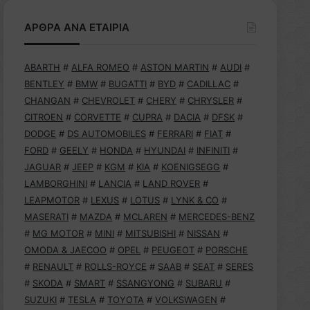
ΑΡΘΡΑ ΑΝΑ ΕΤΑΙΡΙΑ
ABARTH
#
ALFA ROMEO
#
ASTON MARTIN
#
AUDI
#
BENTLEY
#
BMW
#
BUGATTI
#
BYD
#
CADILLAC
#
CHANGAN
#
CHEVROLET
#
CHERY
#
CHRYSLER
#
CITROEN
#
CORVETTE
#
CUPRA
#
DACIA
#
DFSK
#
DODGE
#
DS AUTOMOBILES
#
FERRARI
#
FIAT
#
FORD
#
GEELY
#
HONDA
#
HYUNDAI
#
INFINITI
#
JAGUAR
#
JEEP
#
KGM
#
KIA
#
KOENIGSEGG
#
LAMBORGHINI
#
LANCIA
#
LAND ROVER
#
LEAPMOTOR
#
LEXUS
#
LOTUS
#
LYNK & CO
#
MASERATI
#
MAZDA
#
MCLAREN
#
MERCEDES-BENZ
#
MG MOTOR
#
MINI
#
MITSUBISHI
#
NISSAN
#
OMODA & JAECOO
#
OPEL
#
PEUGEOT
#
PORSCHE
#
RENAULT
#
ROLLS-ROYCE
#
SAAB
#
SEAT
#
SERES
#
SKODA
#
SMART
#
SSANGYONG
#
SUBARU
#
SUZUKI
#
TESLA
#
TOYOTA
#
VOLKSWAGEN
#