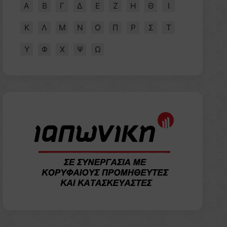
Α
Β
Γ
Δ
Ε
Ζ
Η
Θ
Ι
Κ
Λ
Μ
Ν
Ο
Π
Ρ
Σ
Τ
Υ
Φ
Χ
Ψ
Ω