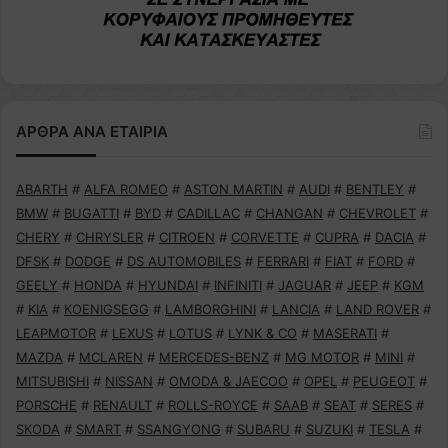
ΑΡΘΡΑ ΑΝΑ ΕΤΑΙΡΙΑ
ABARTH
#
ALFA ROMEO
#
ASTON MARTIN
#
AUDI
#
BENTLEY
#
BMW
#
BUGATTI
#
BYD
#
CADILLAC
#
CHANGAN
#
CHEVROLET
#
CHERY
#
CHRYSLER
#
CITROEN
#
CORVETTE
#
CUPRA
#
DACIA
#
DFSK
#
DODGE
#
DS AUTOMOBILES
#
FERRARI
#
FIAT
#
FORD
#
GEELY
#
HONDA
#
HYUNDAI
#
INFINITI
#
JAGUAR
#
JEEP
#
KGM
#
KIA
#
KOENIGSEGG
#
LAMBORGHINI
#
LANCIA
#
LAND ROVER
#
LEAPMOTOR
#
LEXUS
#
LOTUS
#
LYNK & CO
#
MASERATI
#
MAZDA
#
MCLAREN
#
MERCEDES-BENZ
#
MG MOTOR
#
MINI
#
MITSUBISHI
#
NISSAN
#
OMODA & JAECOO
#
OPEL
#
PEUGEOT
#
PORSCHE
#
RENAULT
#
ROLLS-ROYCE
#
SAAB
#
SEAT
#
SERES
#
SKODA
#
SMART
#
SSANGYONG
#
SUBARU
#
SUZUKI
#
TESLA
#