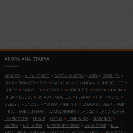
ΑΡΘΡΑ ΑΝΑ ΕΤΑΙΡΙΑ
ABARTH
#
ALFA ROMEO
#
ASTON MARTIN
#
AUDI
#
BENTLEY
#
BMW
#
BUGATTI
#
BYD
#
CADILLAC
#
CHANGAN
#
CHEVROLET
#
CHERY
#
CHRYSLER
#
CITROEN
#
CORVETTE
#
CUPRA
#
DACIA
#
DFSK
#
DODGE
#
DS AUTOMOBILES
#
FERRARI
#
FIAT
#
FORD
#
GEELY
#
HONDA
#
HYUNDAI
#
INFINITI
#
JAGUAR
#
JEEP
#
KGM
#
KIA
#
KOENIGSEGG
#
LAMBORGHINI
#
LANCIA
#
LAND ROVER
#
LEAPMOTOR
#
LEXUS
#
LOTUS
#
LYNK & CO
#
MASERATI
#
MAZDA
#
MCLAREN
#
MERCEDES-BENZ
#
MG MOTOR
#
MINI
#
MITSUBISHI
#
NISSAN
#
OMODA & JAECOO
#
OPEL
#
PEUGEOT
#