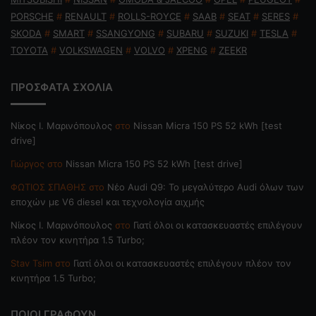
PORSCHE
#
RENAULT
#
ROLLS-ROYCE
#
SAAB
#
SEAT
#
SERES
#
SKODA
#
SMART
#
SSANGYONG
#
SUBARU
#
SUZUKI
#
TESLA
#
TOYOTA
#
VOLKSWAGEN
#
VOLVO
#
XPENG
#
ZEEKR
ΠΡΟΣΦΑΤΑ ΣΧΟΛΙΑ
Nίκος Ι. Mαρινόπουλος
στο
Nissan Micra 150 PS 52 kWh [test
drive]
Γιώργος
στο
Nissan Micra 150 PS 52 kWh [test drive]
ΦΩΤΙΟΣ ΣΠΑΘΗΣ
στο
Νέο Audi Q9: Το μεγαλύτερο Audi όλων των
εποχών με V6 diesel και τεχνολογία αιχμής
Nίκος Ι. Mαρινόπουλος
στο
Γιατί όλοι οι κατασκευαστές επιλέγουν
πλέον τον κινητήρα 1.5 Turbo;
Stav Tsim
στο
Γιατί όλοι οι κατασκευαστές επιλέγουν πλέον τον
κινητήρα 1.5 Turbo;
ΠΟΙΟΙ ΓΡΑΦΟΥΝ