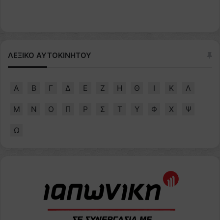
ΛΕΞΙΚΟ ΑΥΤΟΚΙΝΗΤΟΥ
Α
Β
Γ
Δ
Ε
Ζ
Η
Θ
Ι
Κ
Λ
Μ
Ν
Ο
Π
Ρ
Σ
Τ
Υ
Φ
Χ
Ψ
Ω