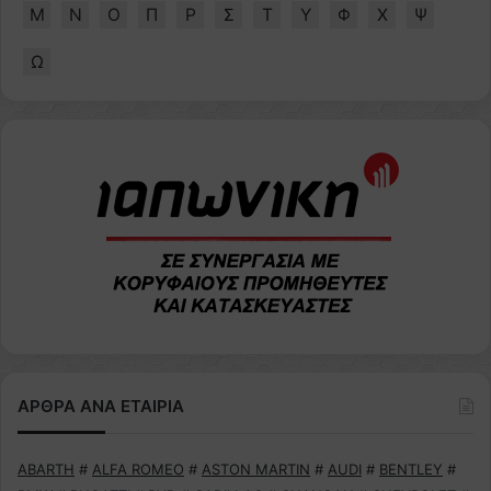
Μ
Ν
Ο
Π
Ρ
Σ
Τ
Υ
Φ
Χ
Ψ
Ω
ΑΡΘΡΑ ΑΝΑ ΕΤΑΙΡΙΑ
ABARTH
#
ALFA ROMEO
#
ASTON MARTIN
#
AUDI
#
BENTLEY
#