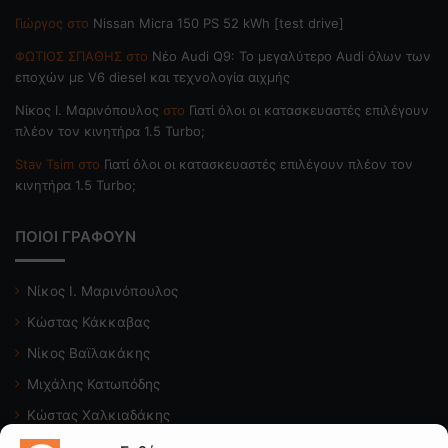
Γιώργος
στο
Nissan Micra 150 PS 52 kWh [test drive]
ΦΩΤΙΟΣ ΣΠΑΘΗΣ
στο
Νέο Audi Q9: Το μεγαλύτερο Audi όλων των
εποχών με V6 diesel και τεχνολογία αιχμής
Nίκος Ι. Mαρινόπουλος
στο
Γιατί όλοι οι κατασκευαστές επιλέγουν
πλέον τον κινητήρα 1.5 Turbo;
Stav Tsim
στο
Γιατί όλοι οι κατασκευαστές επιλέγουν πλέον τον
κινητήρα 1.5 Turbo;
ΠΟΙΟΙ ΓΡΑΦΟΥΝ
Νίκος Ι. Μαρινόπουλος
Κώστας Κάκκαβας
Νίκος Βαϊλακάκης
Μιχάλης Κατωπόδης
Κώστας Χαλκιαδάκης