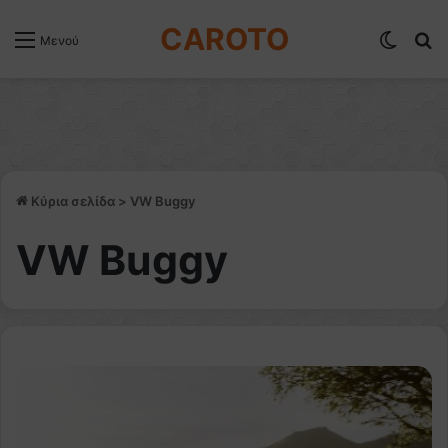
CAROTO
Switch
Α
Μενού
Κύρια σελίδα
>
VW Buggy
VW Buggy