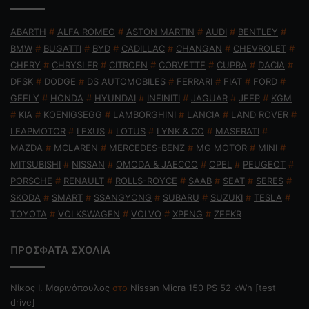
ABARTH
#
ALFA ROMEO
#
ASTON MARTIN
#
AUDI
#
BENTLEY
#
BMW
#
BUGATTI
#
BYD
#
CADILLAC
#
CHANGAN
#
CHEVROLET
#
CHERY
#
CHRYSLER
#
CITROEN
#
CORVETTE
#
CUPRA
#
DACIA
#
DFSK
#
DODGE
#
DS AUTOMOBILES
#
FERRARI
#
FIAT
#
FORD
#
GEELY
#
HONDA
#
HYUNDAI
#
INFINITI
#
JAGUAR
#
JEEP
#
KGM
#
KIA
#
KOENIGSEGG
#
LAMBORGHINI
#
LANCIA
#
LAND ROVER
#
LEAPMOTOR
#
LEXUS
#
LOTUS
#
LYNK & CO
#
MASERATI
#
MAZDA
#
MCLAREN
#
MERCEDES-BENZ
#
MG MOTOR
#
MINI
#
MITSUBISHI
#
NISSAN
#
OMODA & JAECOO
#
OPEL
#
PEUGEOT
#
PORSCHE
#
RENAULT
#
ROLLS-ROYCE
#
SAAB
#
SEAT
#
SERES
#
SKODA
#
SMART
#
SSANGYONG
#
SUBARU
#
SUZUKI
#
TESLA
#
TOYOTA
#
VOLKSWAGEN
#
VOLVO
#
XPENG
#
ZEEKR
ΠΡΟΣΦΑΤΑ ΣΧΟΛΙΑ
Nίκος Ι. Mαρινόπουλος
στο
Nissan Micra 150 PS 52 kWh [test
drive]