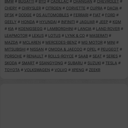
BMW
#
BUGATTI
#
BYD
#
CADILLAC
#
CHANGAN
#
CHEVROLET
#
CHERY
#
CHRYSLER
#
CITROEN
#
CORVETTE
#
CUPRA
#
DACIA
#
DFSK
#
DODGE
#
DS AUTOMOBILES
#
FERRARI
#
FIAT
#
FORD
#
GEELY
#
HONDA
#
HYUNDAI
#
INFINITI
#
JAGUAR
#
JEEP
#
KGM
#
KIA
#
KOENIGSEGG
#
LAMBORGHINI
#
LANCIA
#
LAND ROVER
#
LEAPMOTOR
#
LEXUS
#
LOTUS
#
LYNK & CO
#
MASERATI
#
MAZDA
#
MCLAREN
#
MERCEDES-BENZ
#
MG MOTOR
#
MINI
#
MITSUBISHI
#
NISSAN
#
OMODA & JAECOO
#
OPEL
#
PEUGEOT
#
PORSCHE
#
RENAULT
#
ROLLS-ROYCE
#
SAAB
#
SEAT
#
SERES
#
SKODA
#
SMART
#
SSANGYONG
#
SUBARU
#
SUZUKI
#
TESLA
#
TOYOTA
#
VOLKSWAGEN
#
VOLVO
#
XPENG
#
ZEEKR