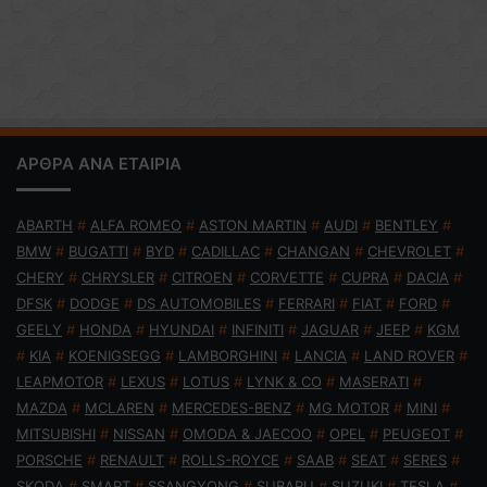
ΑΡΘΡΑ ΑΝΑ ΕΤΑΙΡΙΑ
ABARTH
#
ALFA ROMEO
#
ASTON MARTIN
#
AUDI
#
BENTLEY
#
BMW
#
BUGATTI
#
BYD
#
CADILLAC
#
CHANGAN
#
CHEVROLET
#
CHERY
#
CHRYSLER
#
CITROEN
#
CORVETTE
#
CUPRA
#
DACIA
#
DFSK
#
DODGE
#
DS AUTOMOBILES
#
FERRARI
#
FIAT
#
FORD
#
GEELY
#
HONDA
#
HYUNDAI
#
INFINITI
#
JAGUAR
#
JEEP
#
KGM
#
KIA
#
KOENIGSEGG
#
LAMBORGHINI
#
LANCIA
#
LAND ROVER
#
LEAPMOTOR
#
LEXUS
#
LOTUS
#
LYNK & CO
#
MASERATI
#
MAZDA
#
MCLAREN
#
MERCEDES-BENZ
#
MG MOTOR
#
MINI
#
MITSUBISHI
#
NISSAN
#
OMODA & JAECOO
#
OPEL
#
PEUGEOT
#
PORSCHE
#
RENAULT
#
ROLLS-ROYCE
#
SAAB
#
SEAT
#
SERES
#
SKODA
#
SMART
#
SSANGYONG
#
SUBARU
#
SUZUKI
#
TESLA
#