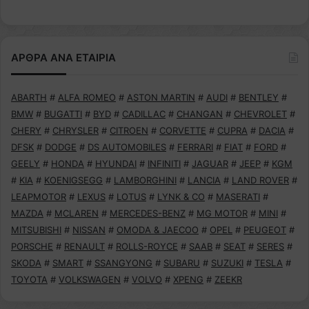
ΑΡΘΡΑ ΑΝΑ ΕΤΑΙΡΙΑ
ABARTH
#
ALFA ROMEO
#
ASTON MARTIN
#
AUDI
#
BENTLEY
#
BMW
#
BUGATTI
#
BYD
#
CADILLAC
#
CHANGAN
#
CHEVROLET
#
CHERY
#
CHRYSLER
#
CITROEN
#
CORVETTE
#
CUPRA
#
DACIA
#
DFSK
#
DODGE
#
DS AUTOMOBILES
#
FERRARI
#
FIAT
#
FORD
#
GEELY
#
HONDA
#
HYUNDAI
#
INFINITI
#
JAGUAR
#
JEEP
#
KGM
#
KIA
#
KOENIGSEGG
#
LAMBORGHINI
#
LANCIA
#
LAND ROVER
#
LEAPMOTOR
#
LEXUS
#
LOTUS
#
LYNK & CO
#
MASERATI
#
MAZDA
#
MCLAREN
#
MERCEDES-BENZ
#
MG MOTOR
#
MINI
#
MITSUBISHI
#
NISSAN
#
OMODA & JAECOO
#
OPEL
#
PEUGEOT
#
PORSCHE
#
RENAULT
#
ROLLS-ROYCE
#
SAAB
#
SEAT
#
SERES
#
SKODA
#
SMART
#
SSANGYONG
#
SUBARU
#
SUZUKI
#
TESLA
#
TOYOTA
#
VOLKSWAGEN
#
VOLVO
#
XPENG
#
ZEEKR