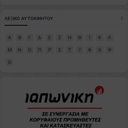
ΛΕΞΙΚΟ ΑΥΤΟΚΙΝΗΤΟΥ
Α
Β
Γ
Δ
Ε
Ζ
Η
Θ
Ι
Κ
Λ
Μ
Ν
Ο
Π
Ρ
Σ
Τ
Υ
Φ
Χ
Ψ
Ω