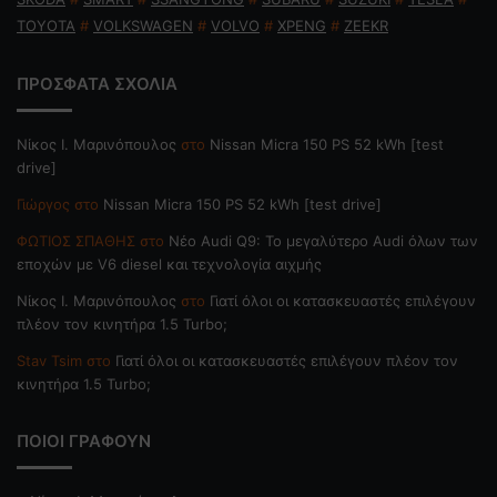
TOYOTA
#
VOLKSWAGEN
#
VOLVO
#
XPENG
#
ZEEKR
ΠΡΟΣΦΑΤΑ ΣΧΟΛΙΑ
Nίκος Ι. Mαρινόπουλος
στο
Nissan Micra 150 PS 52 kWh [test
drive]
Γιώργος
στο
Nissan Micra 150 PS 52 kWh [test drive]
ΦΩΤΙΟΣ ΣΠΑΘΗΣ
στο
Νέο Audi Q9: Το μεγαλύτερο Audi όλων των
εποχών με V6 diesel και τεχνολογία αιχμής
Nίκος Ι. Mαρινόπουλος
στο
Γιατί όλοι οι κατασκευαστές επιλέγουν
πλέον τον κινητήρα 1.5 Turbo;
Stav Tsim
στο
Γιατί όλοι οι κατασκευαστές επιλέγουν πλέον τον
κινητήρα 1.5 Turbo;
ΠΟΙΟΙ ΓΡΑΦΟΥΝ