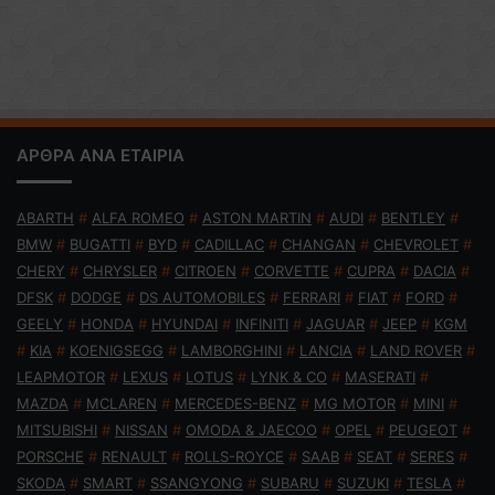
ΑΡΘΡΑ ΑΝΑ ΕΤΑΙΡΙΑ
ABARTH
#
ALFA ROMEO
#
ASTON MARTIN
#
AUDI
#
BENTLEY
#
BMW
#
BUGATTI
#
BYD
#
CADILLAC
#
CHANGAN
#
CHEVROLET
#
CHERY
#
CHRYSLER
#
CITROEN
#
CORVETTE
#
CUPRA
#
DACIA
#
DFSK
#
DODGE
#
DS AUTOMOBILES
#
FERRARI
#
FIAT
#
FORD
#
GEELY
#
HONDA
#
HYUNDAI
#
INFINITI
#
JAGUAR
#
JEEP
#
KGM
#
KIA
#
KOENIGSEGG
#
LAMBORGHINI
#
LANCIA
#
LAND ROVER
#
LEAPMOTOR
#
LEXUS
#
LOTUS
#
LYNK & CO
#
MASERATI
#
MAZDA
#
MCLAREN
#
MERCEDES-BENZ
#
MG MOTOR
#
MINI
#
MITSUBISHI
#
NISSAN
#
OMODA & JAECOO
#
OPEL
#
PEUGEOT
#
PORSCHE
#
RENAULT
#
ROLLS-ROYCE
#
SAAB
#
SEAT
#
SERES
#
SKODA
#
SMART
#
SSANGYONG
#
SUBARU
#
SUZUKI
#
TESLA
#