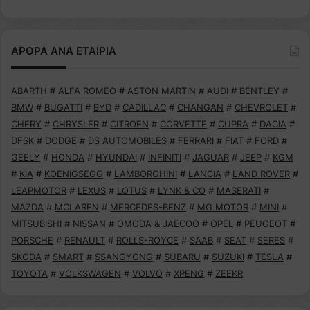
ΑΡΘΡΑ ΑΝΑ ΕΤΑΙΡΙΑ
ABARTH
#
ALFA ROMEO
#
ASTON MARTIN
#
AUDI
#
BENTLEY
#
BMW
#
BUGATTI
#
BYD
#
CADILLAC
#
CHANGAN
#
CHEVROLET
#
CHERY
#
CHRYSLER
#
CITROEN
#
CORVETTE
#
CUPRA
#
DACIA
#
DFSK
#
DODGE
#
DS AUTOMOBILES
#
FERRARI
#
FIAT
#
FORD
#
GEELY
#
HONDA
#
HYUNDAI
#
INFINITI
#
JAGUAR
#
JEEP
#
KGM
#
KIA
#
KOENIGSEGG
#
LAMBORGHINI
#
LANCIA
#
LAND ROVER
#
LEAPMOTOR
#
LEXUS
#
LOTUS
#
LYNK & CO
#
MASERATI
#
MAZDA
#
MCLAREN
#
MERCEDES-BENZ
#
MG MOTOR
#
MINI
#
MITSUBISHI
#
NISSAN
#
OMODA & JAECOO
#
OPEL
#
PEUGEOT
#
PORSCHE
#
RENAULT
#
ROLLS-ROYCE
#
SAAB
#
SEAT
#
SERES
#
SKODA
#
SMART
#
SSANGYONG
#
SUBARU
#
SUZUKI
#
TESLA
#
TOYOTA
#
VOLKSWAGEN
#
VOLVO
#
XPENG
#
ZEEKR