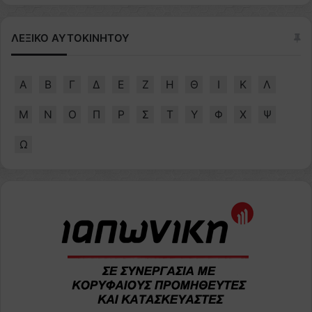
ΛΕΞΙΚΟ ΑΥΤΟΚΙΝΗΤΟΥ
Α
Β
Γ
Δ
Ε
Ζ
Η
Θ
Ι
Κ
Λ
Μ
Ν
Ο
Π
Ρ
Σ
Τ
Υ
Φ
Χ
Ψ
Ω