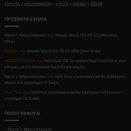
TOYOTA
#
VOLKSWAGEN
#
VOLVO
#
XPENG
#
ZEEKR
ΠΡΟΣΦΑΤΑ ΣΧΟΛΙΑ
Nίκος Ι. Mαρινόπουλος
στο
Nissan Micra 150 PS 52 kWh [test
drive]
Γιώργος
στο
Nissan Micra 150 PS 52 kWh [test drive]
ΦΩΤΙΟΣ ΣΠΑΘΗΣ
στο
Νέο Audi Q9: Το μεγαλύτερο Audi όλων των
εποχών με V6 diesel και τεχνολογία αιχμής
Nίκος Ι. Mαρινόπουλος
στο
Γιατί όλοι οι κατασκευαστές επιλέγουν
πλέον τον κινητήρα 1.5 Turbo;
Stav Tsim
στο
Γιατί όλοι οι κατασκευαστές επιλέγουν πλέον τον
κινητήρα 1.5 Turbo;
ΠΟΙΟΙ ΓΡΑΦΟΥΝ
Νίκος Ι. Μαρινόπουλος