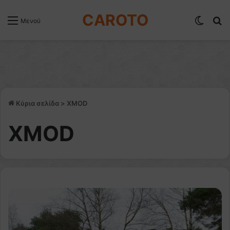
CAROTO
Switch
Α
Μενού
Κύρια σελίδα
>
XMOD
XMOD