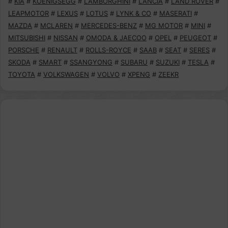
#
KIA
#
KOENIGSEGG
#
LAMBORGHINI
#
LANCIA
#
LAND ROVER
#
LEAPMOTOR
#
LEXUS
#
LOTUS
#
LYNK & CO
#
MASERATI
#
MAZDA
#
MCLAREN
#
MERCEDES-BENZ
#
MG MOTOR
#
MINI
#
MITSUBISHI
#
NISSAN
#
OMODA & JAECOO
#
OPEL
#
PEUGEOT
#
PORSCHE
#
RENAULT
#
ROLLS-ROYCE
#
SAAB
#
SEAT
#
SERES
#
SKODA
#
SMART
#
SSANGYONG
#
SUBARU
#
SUZUKI
#
TESLA
#
TOYOTA
#
VOLKSWAGEN
#
VOLVO
#
XPENG
#
ZEEKR