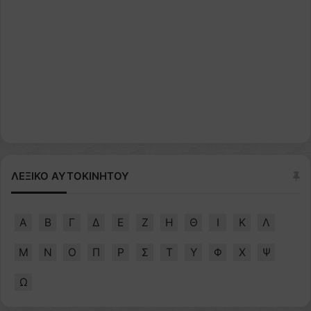
ΛΕΞΙΚΟ ΑΥΤΟΚΙΝΗΤΟΥ
Α
Β
Γ
Δ
Ε
Ζ
Η
Θ
Ι
Κ
Λ
Μ
Ν
Ο
Π
Ρ
Σ
Τ
Υ
Φ
Χ
Ψ
Ω