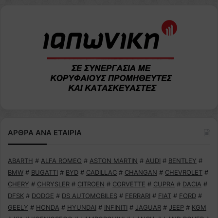
ΑΡΘΡΑ ΑΝΑ ΕΤΑΙΡΙΑ
ABARTH
#
ALFA ROMEO
#
ASTON MARTIN
#
AUDI
#
BENTLEY
#
BMW
#
BUGATTI
#
BYD
#
CADILLAC
#
CHANGAN
#
CHEVROLET
#
CHERY
#
CHRYSLER
#
CITROEN
#
CORVETTE
#
CUPRA
#
DACIA
#
DFSK
#
DODGE
#
DS AUTOMOBILES
#
FERRARI
#
FIAT
#
FORD
#
GEELY
#
HONDA
#
HYUNDAI
#
INFINITI
#
JAGUAR
#
JEEP
#
KGM