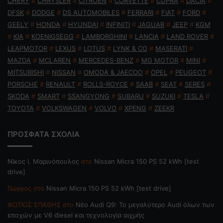
CHERY
#
CHRYSLER
#
CITROEN
#
CORVETTE
#
CUPRA
#
DACIA
#
DFSK
#
DODGE
#
DS AUTOMOBILES
#
FERRARI
#
FIAT
#
FORD
#
GEELY
#
HONDA
#
HYUNDAI
#
INFINITI
#
JAGUAR
#
JEEP
#
KGM
#
KIA
#
KOENIGSEGG
#
LAMBORGHINI
#
LANCIA
#
LAND ROVER
#
LEAPMOTOR
#
LEXUS
#
LOTUS
#
LYNK & CO
#
MASERATI
#
MAZDA
#
MCLAREN
#
MERCEDES-BENZ
#
MG MOTOR
#
MINI
#
MITSUBISHI
#
NISSAN
#
OMODA & JAECOO
#
OPEL
#
PEUGEOT
#
PORSCHE
#
RENAULT
#
ROLLS-ROYCE
#
SAAB
#
SEAT
#
SERES
#
SKODA
#
SMART
#
SSANGYONG
#
SUBARU
#
SUZUKI
#
TESLA
#
TOYOTA
#
VOLKSWAGEN
#
VOLVO
#
XPENG
#
ZEEKR
ΠΡΟΣΦΑΤΑ ΣΧΟΛΙΑ
Nίκος Ι. Mαρινόπουλος
στο
Nissan Micra 150 PS 52 kWh [test
drive]
Γιώργος
στο
Nissan Micra 150 PS 52 kWh [test drive]
ΦΩΤΙΟΣ ΣΠΑΘΗΣ
στο
Νέο Audi Q9: Το μεγαλύτερο Audi όλων των
εποχών με V6 diesel και τεχνολογία αιχμής