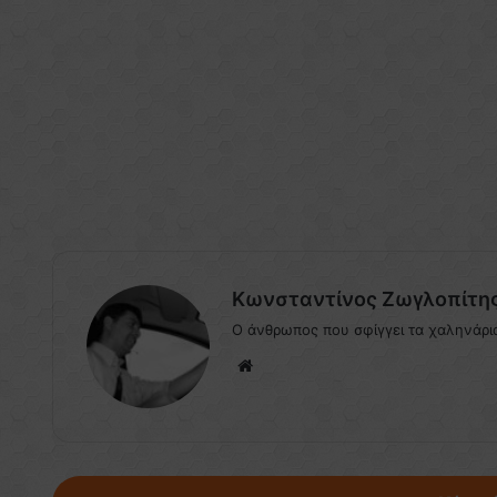
Κωνσταντίνος Ζωγλοπίτη
Ο άνθρωπος που σφίγγει τα χαληνάρι
We
bsi
te