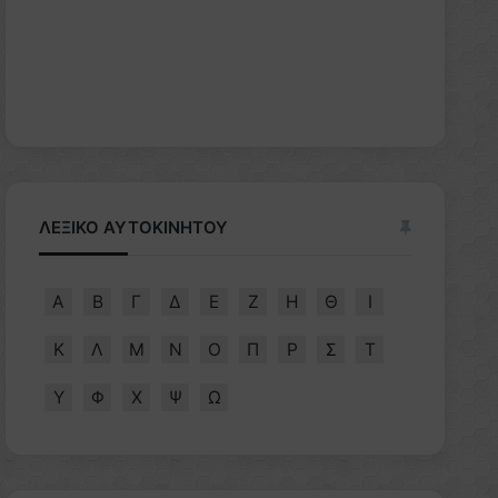
ΛΕΞΙΚΟ ΑΥΤΟΚΙΝΗΤΟΥ
Α
Β
Γ
Δ
Ε
Ζ
Η
Θ
Ι
Κ
Λ
Μ
Ν
Ο
Π
Ρ
Σ
Τ
Υ
Φ
Χ
Ψ
Ω