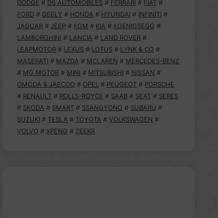
DODGE
#
DS AUTOMOBILES
#
FERRARI
#
FIAT
#
FORD
#
GEELY
#
HONDA
#
HYUNDAI
#
INFINITI
#
JAGUAR
#
JEEP
#
KGM
#
KIA
#
KOENIGSEGG
#
LAMBORGHINI
#
LANCIA
#
LAND ROVER
#
LEAPMOTOR
#
LEXUS
#
LOTUS
#
LYNK & CO
#
MASERATI
#
MAZDA
#
MCLAREN
#
MERCEDES-BENZ
#
MG MOTOR
#
MINI
#
MITSUBISHI
#
NISSAN
#
OMODA & JAECOO
#
OPEL
#
PEUGEOT
#
PORSCHE
#
RENAULT
#
ROLLS-ROYCE
#
SAAB
#
SEAT
#
SERES
#
SKODA
#
SMART
#
SSANGYONG
#
SUBARU
#
SUZUKI
#
TESLA
#
TOYOTA
#
VOLKSWAGEN
#
VOLVO
#
XPENG
#
ZEEKR