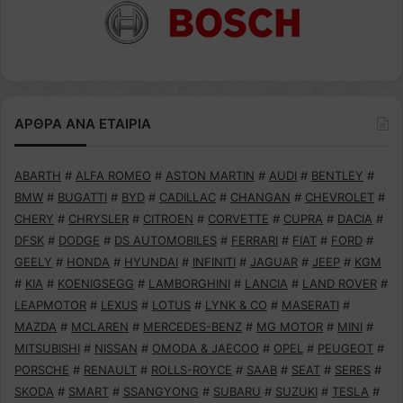
ΑΡΘΡΑ ΑΝΑ ΕΤΑΙΡΙΑ
ABARTH
#
ALFA ROMEO
#
ASTON MARTIN
#
AUDI
#
BENTLEY
#
BMW
#
BUGATTI
#
BYD
#
CADILLAC
#
CHANGAN
#
CHEVROLET
#
CHERY
#
CHRYSLER
#
CITROEN
#
CORVETTE
#
CUPRA
#
DACIA
#
DFSK
#
DODGE
#
DS AUTOMOBILES
#
FERRARI
#
FIAT
#
FORD
#
GEELY
#
HONDA
#
HYUNDAI
#
INFINITI
#
JAGUAR
#
JEEP
#
KGM
#
KIA
#
KOENIGSEGG
#
LAMBORGHINI
#
LANCIA
#
LAND ROVER
#
LEAPMOTOR
#
LEXUS
#
LOTUS
#
LYNK & CO
#
MASERATI
#
MAZDA
#
MCLAREN
#
MERCEDES-BENZ
#
MG MOTOR
#
MINI
#
MITSUBISHI
#
NISSAN
#
OMODA & JAECOO
#
OPEL
#
PEUGEOT
#
PORSCHE
#
RENAULT
#
ROLLS-ROYCE
#
SAAB
#
SEAT
#
SERES
#
SKODA
#
SMART
#
SSANGYONG
#
SUBARU
#
SUZUKI
#
TESLA
#