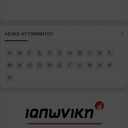
ΛΕΞΙΚΟ ΑΥΤΟΚΙΝΗΤΟΥ
Α
Β
Γ
Δ
Ε
Ζ
Η
Θ
Ι
Κ
Λ
Μ
Ν
Ο
Π
Ρ
Σ
Τ
Υ
Φ
Χ
Ψ
Ω