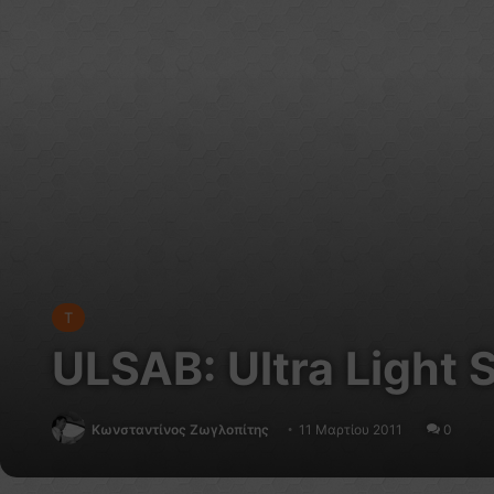
T
ULSAB: Ultra Light 
Κωνσταντίνος Ζωγλοπίτης
11 Μαρτίου 2011
0