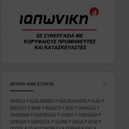
ΑΡΘΡΑ ΑΝΑ ΕΤΑΙΡΙΑ
ABARTH
#
ALFA ROMEO
#
ASTON MARTIN
#
AUDI
#
BENTLEY
#
BMW
#
BUGATTI
#
BYD
#
CADILLAC
#
CHANGAN
#
CHEVROLET
#
CHERY
#
CHRYSLER
#
CITROEN
#
CORVETTE
#
CUPRA
#
DACIA
#
DFSK
#
DODGE
#
DS AUTOMOBILES
#
FERRARI
#
FIAT
#