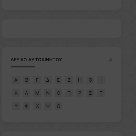
ΛΕΞΙΚΟ ΑΥΤΟΚΙΝΗΤΟΥ
Α
Β
Γ
Δ
Ε
Ζ
Η
Θ
Ι
Κ
Λ
Μ
Ν
Ο
Π
Ρ
Σ
Τ
Υ
Φ
Χ
Ψ
Ω