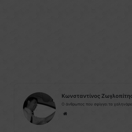
Κωνσταντίνος Ζωγλοπίτη
Ο άνθρωπος που σφίγγει τα χαληνάρι
We
bsi
te