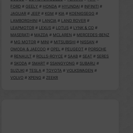
FORD
#
GEELY
#
HONDA
#
HYUNDAI
#
INFINITI
#
JAGUAR
#
JEEP
#
KGM
#
KIA
#
KOENIGSEGG
#
LAMBORGHINI
#
LANCIA
#
LAND ROVER
#
LEAPMOTOR
#
LEXUS
#
LOTUS
#
LYNK & CO
#
MASERATI
#
MAZDA
#
MCLAREN
#
MERCEDES-BENZ
#
MG MOTOR
#
MINI
#
MITSUBISHI
#
NISSAN
#
OMODA & JAECOO
#
OPEL
#
PEUGEOT
#
PORSCHE
#
RENAULT
#
ROLLS-ROYCE
#
SAAB
#
SEAT
#
SERES
#
SKODA
#
SMART
#
SSANGYONG
#
SUBARU
#
SUZUKI
#
TESLA
#
TOYOTA
#
VOLKSWAGEN
#
VOLVO
#
XPENG
#
ZEEKR