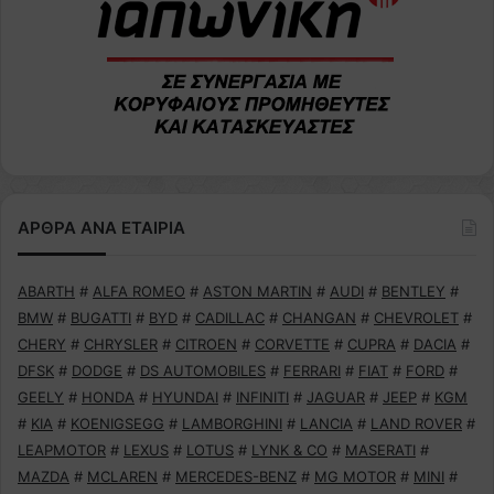
ΑΡΘΡΑ ΑΝΑ ΕΤΑΙΡΙΑ
ABARTH
#
ALFA ROMEO
#
ASTON MARTIN
#
AUDI
#
BENTLEY
#
BMW
#
BUGATTI
#
BYD
#
CADILLAC
#
CHANGAN
#
CHEVROLET
#
CHERY
#
CHRYSLER
#
CITROEN
#
CORVETTE
#
CUPRA
#
DACIA
#
DFSK
#
DODGE
#
DS AUTOMOBILES
#
FERRARI
#
FIAT
#
FORD
#
GEELY
#
HONDA
#
HYUNDAI
#
INFINITI
#
JAGUAR
#
JEEP
#
KGM
#
KIA
#
KOENIGSEGG
#
LAMBORGHINI
#
LANCIA
#
LAND ROVER
#
LEAPMOTOR
#
LEXUS
#
LOTUS
#
LYNK & CO
#
MASERATI
#
MAZDA
#
MCLAREN
#
MERCEDES-BENZ
#
MG MOTOR
#
MINI
#