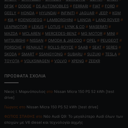
DFSK
#
DODGE
#
DS AUTOMOBILES
#
FERRARI
#
FIAT
#
FORD
#
GEELY
#
HONDA
#
HYUNDAI
#
INFINITI
#
JAGUAR
#
JEEP
#
KGM
#
KIA
#
KOENIGSEGG
#
LAMBORGHINI
#
LANCIA
#
LAND ROVER
#
LEAPMOTOR
#
LEXUS
#
LOTUS
#
LYNK & CO
#
MASERATI
#
MAZDA
#
MCLAREN
#
MERCEDES-BENZ
#
MG MOTOR
#
MINI
#
MITSUBISHI
#
NISSAN
#
OMODA & JAECOO
#
OPEL
#
PEUGEOT
#
PORSCHE
#
RENAULT
#
ROLLS-ROYCE
#
SAAB
#
SEAT
#
SERES
#
SKODA
#
SMART
#
SSANGYONG
#
SUBARU
#
SUZUKI
#
TESLA
#
TOYOTA
#
VOLKSWAGEN
#
VOLVO
#
XPENG
#
ZEEKR
ΠΡΟΣΦΑΤΑ ΣΧΟΛΙΑ
Nίκος Ι. Mαρινόπουλος
στο
Nissan Micra 150 PS 52 kWh [test
drive]
Γιώργος
στο
Nissan Micra 150 PS 52 kWh [test drive]
ΦΩΤΙΟΣ ΣΠΑΘΗΣ
στο
Νέο Audi Q9: Το μεγαλύτερο Audi όλων των
εποχών με V6 diesel και τεχνολογία αιχμής