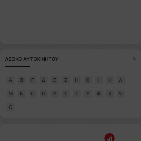
ΛΕΞΙΚΟ ΑΥΤΟΚΙΝΗΤΟΥ
Α
Β
Γ
Δ
Ε
Ζ
Η
Θ
Ι
Κ
Λ
Μ
Ν
Ο
Π
Ρ
Σ
Τ
Υ
Φ
Χ
Ψ
Ω