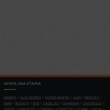
ΑΡΘΡΑ ΑΝΑ ΕΤΑΙΡΙΑ
ABARTH
#
ALFA ROMEO
#
ASTON MARTIN
#
AUDI
#
BENTLEY
#
BMW
#
BUGATTI
#
BYD
#
CADILLAC
#
CHANGAN
#
CHEVROLET
#
CHERY
#
CHRYSLER
#
CITROEN
#
CORVETTE
#
CUPRA
#
DACIA
#