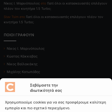
Nίκος Ι. Mαρινόπουλος
στο
Γιατί όλοι οι κατασκευαστές επιλέγουν
πλέον τον κινητήρα 1.5 Turbo;
Stav Tsim
στο
Γιατί όλοι οι κατασκευαστές επιλέγουν πλέον τον
κινητήρα 1.5 Turbo;
ΠΟΙΟΙ ΓΡΑΦΟΥΝ
Νίκος Ι. Μαρινόπουλος
Κώστας Κάκκαβας
Νίκος Βαϊλακάκης
Μιχάλης Κατωπόδης
Κώστας Χαλκιαδάκης
Σεβόμαστε την
ιδιωτικότητά σας
Δείτε το κανάλι μας
Χρησιμοποιούμε cookies για να σας προσφέρουμε καλύτερη
εμπειρία και πιο σχετικό περιεχόμενο.