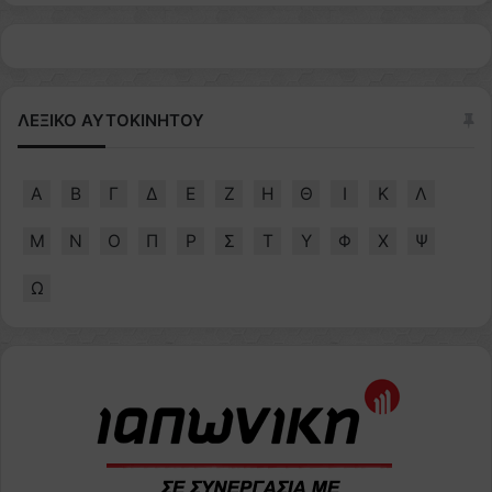
ΛΕΞΙΚΟ ΑΥΤΟΚΙΝΗΤΟΥ
Α
Β
Γ
Δ
Ε
Ζ
Η
Θ
Ι
Κ
Λ
Μ
Ν
Ο
Π
Ρ
Σ
Τ
Υ
Φ
Χ
Ψ
Ω