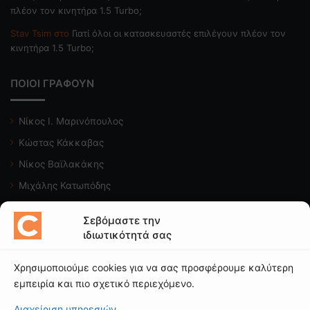
πλέον τον κινητήρα 1.5 Turbo;
Stav Tsim
στο
Γιατί όλοι οι κατασκευαστές επιλέγουν πλέον τον
κινητήρα 1.5 Turbo;
ΠΟΙΟΙ ΓΡΑΦΟΥΝ
Νίκος Ι. Μαρινόπουλος
Κώστας Κάκκαβας
Νίκος Βαϊλακάκης
Μιχάλης Κατωπόδης
Κώστας Χαλκιαδάκης
Σεβόμαστε την
ιδιωτικότητά σας
Δείτε το κανάλι μας
Χρησιμοποιούμε cookies για να σας προσφέρουμε καλύτερη
εμπειρία και πιο σχετικό περιεχόμενο.
Διαχείριση υπηρεσιών