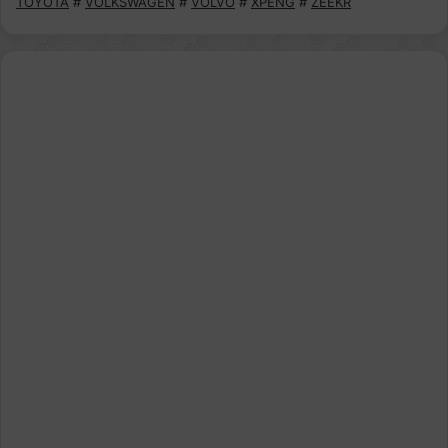
TOYOTA
#
VOLKSWAGEN
#
VOLVO
#
XPENG
#
ZEEKR