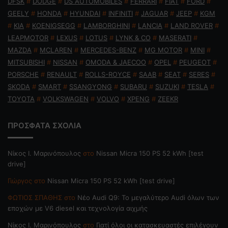
DFSK
#
DODGE
#
DS AUTOMOBILES
#
FERRARI
#
FIAT
#
FORD
#
GEELY
#
HONDA
#
HYUNDAI
#
INFINITI
#
JAGUAR
#
JEEP
#
KGM
#
KIA
#
KOENIGSEGG
#
LAMBORGHINI
#
LANCIA
#
LAND ROVER
#
LEAPMOTOR
#
LEXUS
#
LOTUS
#
LYNK & CO
#
MASERATI
#
MAZDA
#
MCLAREN
#
MERCEDES-BENZ
#
MG MOTOR
#
MINI
#
MITSUBISHI
#
NISSAN
#
OMODA & JAECOO
#
OPEL
#
PEUGEOT
#
PORSCHE
#
RENAULT
#
ROLLS-ROYCE
#
SAAB
#
SEAT
#
SERES
#
SKODA
#
SMART
#
SSANGYONG
#
SUBARU
#
SUZUKI
#
TESLA
#
TOYOTA
#
VOLKSWAGEN
#
VOLVO
#
XPENG
#
ZEEKR
ΠΡΟΣΦΑΤΑ ΣΧΟΛΙΑ
Nίκος Ι. Mαρινόπουλος
στο
Nissan Micra 150 PS 52 kWh [test
drive]
Γιώργος
στο
Nissan Micra 150 PS 52 kWh [test drive]
ΦΩΤΙΟΣ ΣΠΑΘΗΣ
στο
Νέο Audi Q9: Το μεγαλύτερο Audi όλων των
εποχών με V6 diesel και τεχνολογία αιχμής
Nίκος Ι. Mαρινόπουλος
στο
Γιατί όλοι οι κατασκευαστές επιλέγουν