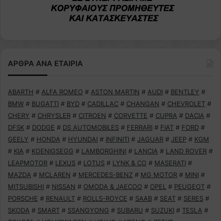
ΑΡΘΡΑ ΑΝΑ ΕΤΑΙΡΙΑ
ABARTH
#
ALFA ROMEO
#
ASTON MARTIN
#
AUDI
#
BENTLEY
#
BMW
#
BUGATTI
#
BYD
#
CADILLAC
#
CHANGAN
#
CHEVROLET
#
CHERY
#
CHRYSLER
#
CITROEN
#
CORVETTE
#
CUPRA
#
DACIA
#
DFSK
#
DODGE
#
DS AUTOMOBILES
#
FERRARI
#
FIAT
#
FORD
#
GEELY
#
HONDA
#
HYUNDAI
#
INFINITI
#
JAGUAR
#
JEEP
#
KGM
#
KIA
#
KOENIGSEGG
#
LAMBORGHINI
#
LANCIA
#
LAND ROVER
#
LEAPMOTOR
#
LEXUS
#
LOTUS
#
LYNK & CO
#
MASERATI
#
MAZDA
#
MCLAREN
#
MERCEDES-BENZ
#
MG MOTOR
#
MINI
#
MITSUBISHI
#
NISSAN
#
OMODA & JAECOO
#
OPEL
#
PEUGEOT
#
PORSCHE
#
RENAULT
#
ROLLS-ROYCE
#
SAAB
#
SEAT
#
SERES
#
SKODA
#
SMART
#
SSANGYONG
#
SUBARU
#
SUZUKI
#
TESLA
#