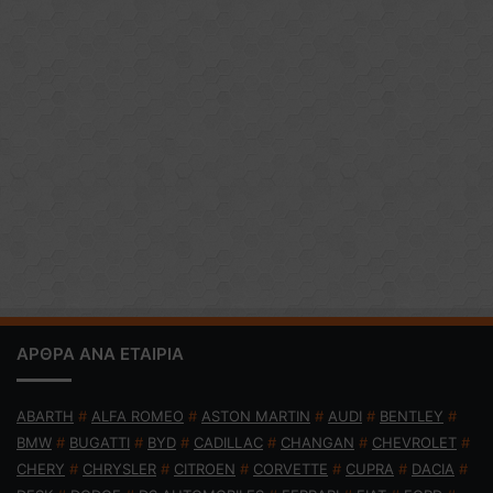
ΑΡΘΡΑ ΑΝΑ ΕΤΑΙΡΙΑ
ABARTH
#
ALFA ROMEO
#
ASTON MARTIN
#
AUDI
#
BENTLEY
#
BMW
#
BUGATTI
#
BYD
#
CADILLAC
#
CHANGAN
#
CHEVROLET
#
CHERY
#
CHRYSLER
#
CITROEN
#
CORVETTE
#
CUPRA
#
DACIA
#