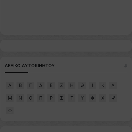
ΛΕΞΙΚΟ ΑΥΤΟΚΙΝΗΤΟΥ
Α
Β
Γ
Δ
Ε
Ζ
Η
Θ
Ι
Κ
Λ
Μ
Ν
Ο
Π
Ρ
Σ
Τ
Υ
Φ
Χ
Ψ
Ω