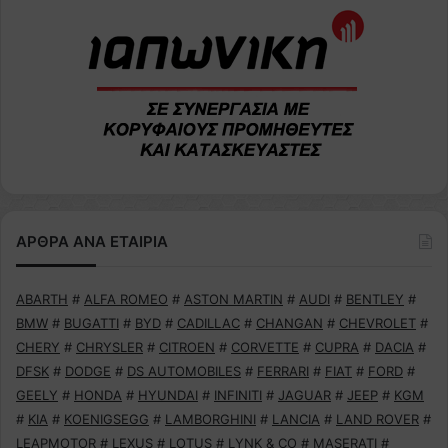
ΑΡΘΡΑ ΑΝΑ ΕΤΑΙΡΙΑ
ABARTH
#
ALFA ROMEO
#
ASTON MARTIN
#
AUDI
#
BENTLEY
#
BMW
#
BUGATTI
#
BYD
#
CADILLAC
#
CHANGAN
#
CHEVROLET
#
CHERY
#
CHRYSLER
#
CITROEN
#
CORVETTE
#
CUPRA
#
DACIA
#
DFSK
#
DODGE
#
DS AUTOMOBILES
#
FERRARI
#
FIAT
#
FORD
#
GEELY
#
HONDA
#
HYUNDAI
#
INFINITI
#
JAGUAR
#
JEEP
#
KGM
#
KIA
#
KOENIGSEGG
#
LAMBORGHINI
#
LANCIA
#
LAND ROVER
#
LEAPMOTOR
#
LEXUS
#
LOTUS
#
LYNK & CO
#
MASERATI
#