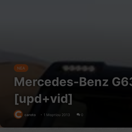
NEA
Mercedes-Benz G63
[upd+vid]
caroto
1 Μαρτίου 2013
0