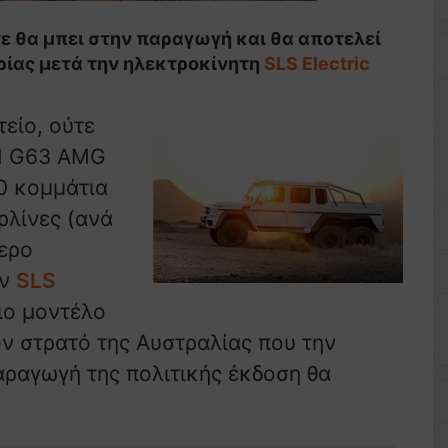
τε θα μπει στην παραγωγή και θα αποτελεί
ιρίας μετά την ηλεκτροκίνητη
SLS Electric
τείο, ούτε
 H G63 AMG
0 κομμάτια
ρλίνες (ανά
τερο
ην
SLS
ιο μοντέλο
τον στρατό της Αυστραλίας που την
αραγωγή της πολιτικής έκδοση θα