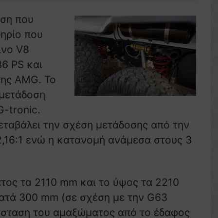
οση που
θηρίο που
ινο V8
36 PS και
της AMG. Το
 μετάδοση
-tronic.
μεταβάλει την σχέση μετάδοσης από την
2,16:1 ενώ η κατανομή ανάμεσα στους 3
τος τα 2110 mm και το ύψος τα 2210
κατά 300 mm (σε σχέση με την G63
σταση του αμαξώματος από το έδαφος