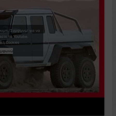
ουμπί 'Συμφωνώ' για να
σετε το Youtube.
ική Cookies
υμφωνώ