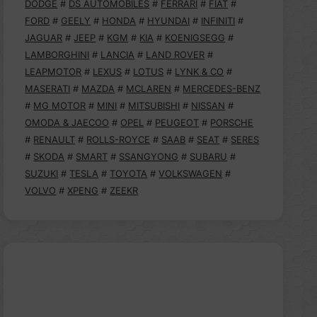
DODGE
#
DS AUTOMOBILES
#
FERRARI
#
FIAT
#
FORD
#
GEELY
#
HONDA
#
HYUNDAI
#
INFINITI
#
JAGUAR
#
JEEP
#
KGM
#
KIA
#
KOENIGSEGG
#
LAMBORGHINI
#
LANCIA
#
LAND ROVER
#
LEAPMOTOR
#
LEXUS
#
LOTUS
#
LYNK & CO
#
MASERATI
#
MAZDA
#
MCLAREN
#
MERCEDES-BENZ
#
MG MOTOR
#
MINI
#
MITSUBISHI
#
NISSAN
#
OMODA & JAECOO
#
OPEL
#
PEUGEOT
#
PORSCHE
#
RENAULT
#
ROLLS-ROYCE
#
SAAB
#
SEAT
#
SERES
#
SKODA
#
SMART
#
SSANGYONG
#
SUBARU
#
SUZUKI
#
TESLA
#
TOYOTA
#
VOLKSWAGEN
#
VOLVO
#
XPENG
#
ZEEKR