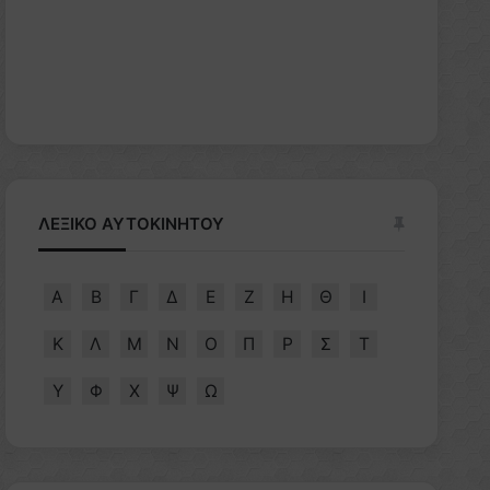
ΛΕΞΙΚΟ ΑΥΤΟΚΙΝΗΤΟΥ
Α
Β
Γ
Δ
Ε
Ζ
Η
Θ
Ι
Κ
Λ
Μ
Ν
Ο
Π
Ρ
Σ
Τ
Υ
Φ
Χ
Ψ
Ω