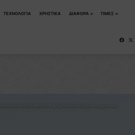
ΤΕΧΝΟΛΟΓΙΑ
ΧΡΗΣΤΙΚΑ
ΔΙΑΦΟΡΑ
ΤΙΜΕΣ
Fac
cedes-Benz G63 AMG 6×6, η τρέλα πάει στα βουνά [upd+vid]