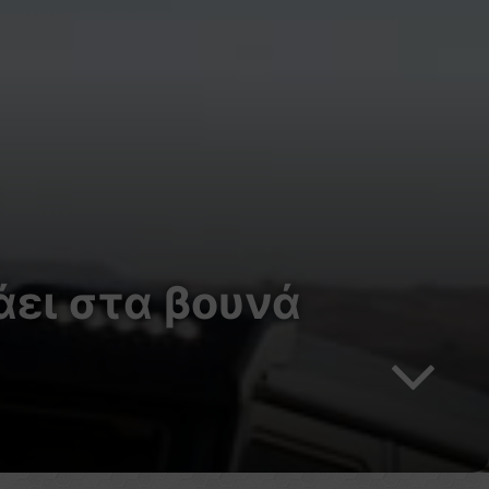
άει στα βουνά