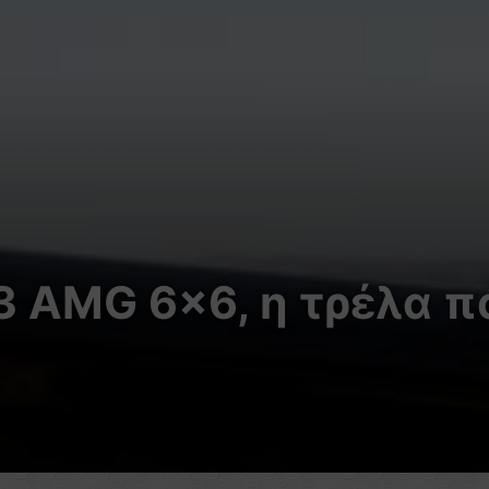
 AMG 6×6, η τρέλα π