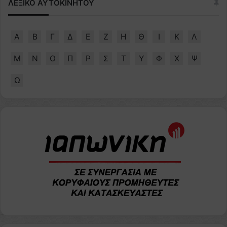
ΛΕΞΙΚΟ ΑΥΤΟΚΙΝΗΤΟΥ
Α
Β
Γ
Δ
Ε
Ζ
Η
Θ
Ι
Κ
Λ
Μ
Ν
Ο
Π
Ρ
Σ
Τ
Υ
Φ
Χ
Ψ
Ω