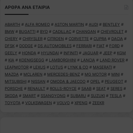
ΑΡΘΡΑ ΑΝΑ ΕΤΑΙΡΙΑ
ABARTH
#
ALFA ROMEO
#
ASTON MARTIN
#
AUDI
#
BENTLEY
#
BMW
#
BUGATTI
#
BYD
#
CADILLAC
#
CHANGAN
#
CHEVROLET
#
CHERY
#
CHRYSLER
#
CITROEN
#
CORVETTE
#
CUPRA
#
DACIA
#
DFSK
#
DODGE
#
DS AUTOMOBILES
#
FERRARI
#
FIAT
#
FORD
#
GEELY
#
HONDA
#
HYUNDAI
#
INFINITI
#
JAGUAR
#
JEEP
#
KGM
#
KIA
#
KOENIGSEGG
#
LAMBORGHINI
#
LANCIA
#
LAND ROVER
#
LEAPMOTOR
#
LEXUS
#
LOTUS
#
LYNK & CO
#
MASERATI
#
MAZDA
#
MCLAREN
#
MERCEDES-BENZ
#
MG MOTOR
#
MINI
#
MITSUBISHI
#
NISSAN
#
OMODA & JAECOO
#
OPEL
#
PEUGEOT
#
PORSCHE
#
RENAULT
#
ROLLS-ROYCE
#
SAAB
#
SEAT
#
SERES
#
SKODA
#
SMART
#
SSANGYONG
#
SUBARU
#
SUZUKI
#
TESLA
#
TOYOTA
#
VOLKSWAGEN
#
VOLVO
#
XPENG
#
ZEEKR