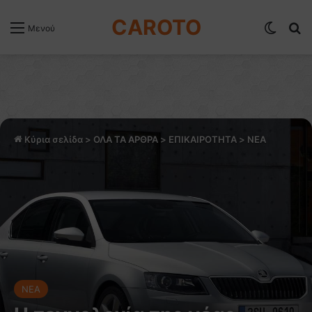
CAROTO
Switch
Α
Μενού
Κύρια σελίδα
>
ΟΛΑ ΤΑ ΑΡΘΡΑ
>
ΕΠΙΚΑΙΡΟΤΗΤΑ
>
NEA
NEA