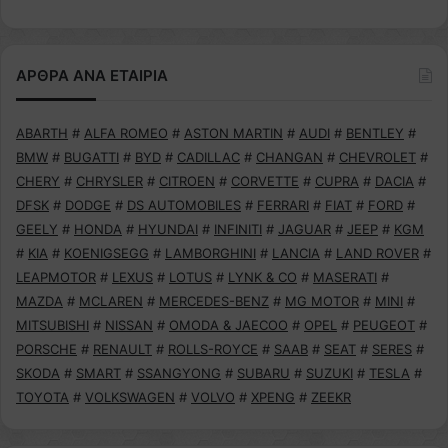
ΑΡΘΡΑ ΑΝΑ ΕΤΑΙΡΙΑ
ABARTH
#
ALFA ROMEO
#
ASTON MARTIN
#
AUDI
#
BENTLEY
#
BMW
#
BUGATTI
#
BYD
#
CADILLAC
#
CHANGAN
#
CHEVROLET
#
CHERY
#
CHRYSLER
#
CITROEN
#
CORVETTE
#
CUPRA
#
DACIA
#
DFSK
#
DODGE
#
DS AUTOMOBILES
#
FERRARI
#
FIAT
#
FORD
#
GEELY
#
HONDA
#
HYUNDAI
#
INFINITI
#
JAGUAR
#
JEEP
#
KGM
#
KIA
#
KOENIGSEGG
#
LAMBORGHINI
#
LANCIA
#
LAND ROVER
#
LEAPMOTOR
#
LEXUS
#
LOTUS
#
LYNK & CO
#
MASERATI
#
MAZDA
#
MCLAREN
#
MERCEDES-BENZ
#
MG MOTOR
#
MINI
#
MITSUBISHI
#
NISSAN
#
OMODA & JAECOO
#
OPEL
#
PEUGEOT
#
PORSCHE
#
RENAULT
#
ROLLS-ROYCE
#
SAAB
#
SEAT
#
SERES
#
SKODA
#
SMART
#
SSANGYONG
#
SUBARU
#
SUZUKI
#
TESLA
#
TOYOTA
#
VOLKSWAGEN
#
VOLVO
#
XPENG
#
ZEEKR