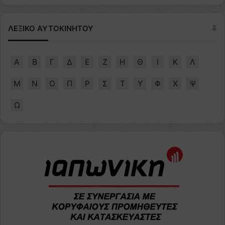
ΛΕΞΙΚΟ ΑΥΤΟΚΙΝΗΤΟΥ
Α
Β
Γ
Δ
Ε
Ζ
Η
Θ
Ι
Κ
Λ
Μ
Ν
Ο
Π
Ρ
Σ
Τ
Υ
Φ
Χ
Ψ
Ω