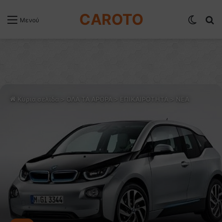
CAROTO
Switch
Α
Μενού
Κύρια σελίδα
>
ΟΛΑ ΤΑ ΑΡΘΡΑ
>
ΕΠΙΚΑΙΡΟΤΗΤΑ
>
NEA