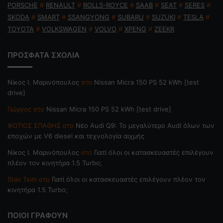
PORSCHE
#
RENAULT
#
ROLLS-ROYCE
#
SAAB
#
SEAT
#
SERES
#
SKODA
#
SMART
#
SSANGYONG
#
SUBARU
#
SUZUKI
#
TESLA
#
TOYOTA
#
VOLKSWAGEN
#
VOLVO
#
XPENG
#
ZEEKR
ΠΡΟΣΦΑΤΑ ΣΧΟΛΙΑ
Nίκος Ι. Mαρινόπουλος
στο
Nissan Micra 150 PS 52 kWh [test
drive]
Γιώργος
στο
Nissan Micra 150 PS 52 kWh [test drive]
ΦΩΤΙΟΣ ΣΠΑΘΗΣ
στο
Νέο Audi Q9: Το μεγαλύτερο Audi όλων των
εποχών με V6 diesel και τεχνολογία αιχμής
Nίκος Ι. Mαρινόπουλος
στο
Γιατί όλοι οι κατασκευαστές επιλέγουν
πλέον τον κινητήρα 1.5 Turbo;
Stav Tsim
στο
Γιατί όλοι οι κατασκευαστές επιλέγουν πλέον τον
κινητήρα 1.5 Turbo;
ΠΟΙΟΙ ΓΡΑΦΟΥΝ