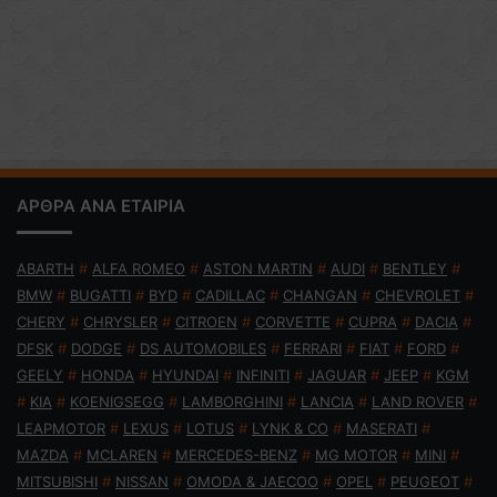
ΑΡΘΡΑ ΑΝΑ ΕΤΑΙΡΙΑ
ABARTH
#
ALFA ROMEO
#
ASTON MARTIN
#
AUDI
#
BENTLEY
#
BMW
#
BUGATTI
#
BYD
#
CADILLAC
#
CHANGAN
#
CHEVROLET
#
CHERY
#
CHRYSLER
#
CITROEN
#
CORVETTE
#
CUPRA
#
DACIA
#
DFSK
#
DODGE
#
DS AUTOMOBILES
#
FERRARI
#
FIAT
#
FORD
#
GEELY
#
HONDA
#
HYUNDAI
#
INFINITI
#
JAGUAR
#
JEEP
#
KGM
#
KIA
#
KOENIGSEGG
#
LAMBORGHINI
#
LANCIA
#
LAND ROVER
#
LEAPMOTOR
#
LEXUS
#
LOTUS
#
LYNK & CO
#
MASERATI
#
MAZDA
#
MCLAREN
#
MERCEDES-BENZ
#
MG MOTOR
#
MINI
#
MITSUBISHI
#
NISSAN
#
OMODA & JAECOO
#
OPEL
#
PEUGEOT
#