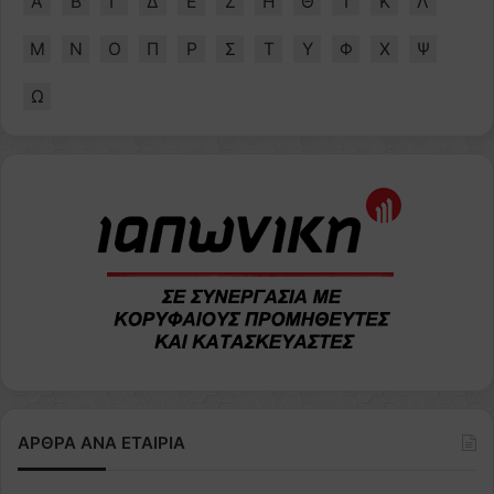
Α
Β
Γ
Δ
Ε
Ζ
Η
Θ
Ι
Κ
Λ
Μ
Ν
Ο
Π
Ρ
Σ
Τ
Υ
Φ
Χ
Ψ
Ω
ΑΡΘΡΑ ΑΝΑ ΕΤΑΙΡΙΑ