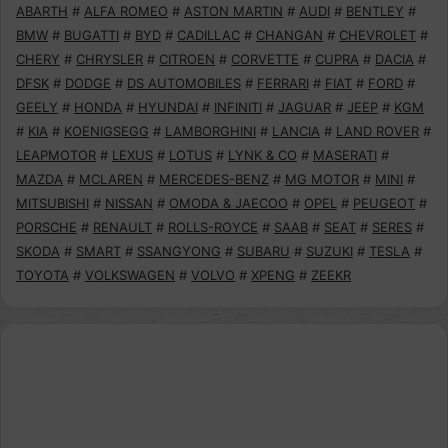
ABARTH
#
ALFA ROMEO
#
ASTON MARTIN
#
AUDI
#
BENTLEY
#
BMW
#
BUGATTI
#
BYD
#
CADILLAC
#
CHANGAN
#
CHEVROLET
#
CHERY
#
CHRYSLER
#
CITROEN
#
CORVETTE
#
CUPRA
#
DACIA
#
DFSK
#
DODGE
#
DS AUTOMOBILES
#
FERRARI
#
FIAT
#
FORD
#
GEELY
#
HONDA
#
HYUNDAI
#
INFINITI
#
JAGUAR
#
JEEP
#
KGM
#
KIA
#
KOENIGSEGG
#
LAMBORGHINI
#
LANCIA
#
LAND ROVER
#
LEAPMOTOR
#
LEXUS
#
LOTUS
#
LYNK & CO
#
MASERATI
#
MAZDA
#
MCLAREN
#
MERCEDES-BENZ
#
MG MOTOR
#
MINI
#
MITSUBISHI
#
NISSAN
#
OMODA & JAECOO
#
OPEL
#
PEUGEOT
#
PORSCHE
#
RENAULT
#
ROLLS-ROYCE
#
SAAB
#
SEAT
#
SERES
#
SKODA
#
SMART
#
SSANGYONG
#
SUBARU
#
SUZUKI
#
TESLA
#
TOYOTA
#
VOLKSWAGEN
#
VOLVO
#
XPENG
#
ZEEKR