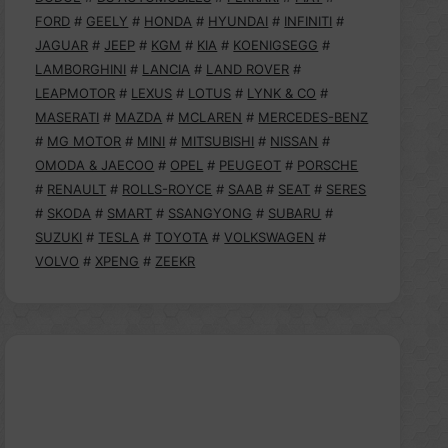
FORD
#
GEELY
#
HONDA
#
HYUNDAI
#
INFINITI
#
JAGUAR
#
JEEP
#
KGM
#
KIA
#
KOENIGSEGG
#
LAMBORGHINI
#
LANCIA
#
LAND ROVER
#
LEAPMOTOR
#
LEXUS
#
LOTUS
#
LYNK & CO
#
MASERATI
#
MAZDA
#
MCLAREN
#
MERCEDES-BENZ
#
MG MOTOR
#
MINI
#
MITSUBISHI
#
NISSAN
#
OMODA & JAECOO
#
OPEL
#
PEUGEOT
#
PORSCHE
#
RENAULT
#
ROLLS-ROYCE
#
SAAB
#
SEAT
#
SERES
#
SKODA
#
SMART
#
SSANGYONG
#
SUBARU
#
SUZUKI
#
TESLA
#
TOYOTA
#
VOLKSWAGEN
#
VOLVO
#
XPENG
#
ZEEKR