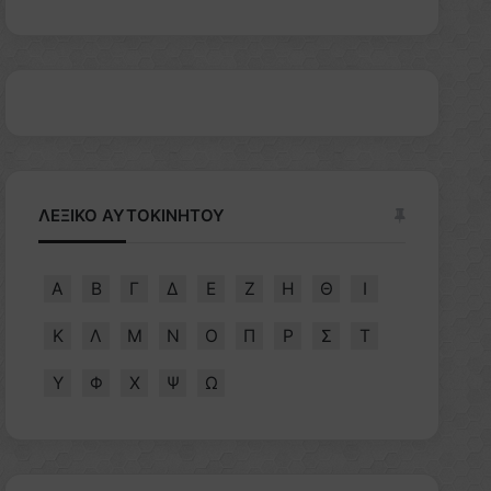
ΛΕΞΙΚΟ ΑΥΤΟΚΙΝΗΤΟΥ
Α
Β
Γ
Δ
Ε
Ζ
Η
Θ
Ι
Κ
Λ
Μ
Ν
Ο
Π
Ρ
Σ
Τ
Υ
Φ
Χ
Ψ
Ω