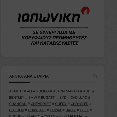
ΑΡΘΡΑ ΑΝΑ ΕΤΑΙΡΙΑ
ABARTH
#
ALFA ROMEO
#
ASTON MARTIN
#
AUDI
#
BENTLEY
#
BMW
#
BUGATTI
#
BYD
#
CADILLAC
#
CHANGAN
#
CHEVROLET
#
CHERY
#
CHRYSLER
#
CITROEN
#
CORVETTE
#
CUPRA
#
DACIA
#
DFSK
#
DODGE
#
DS AUTOMOBILES
#
FERRARI
#
FIAT
#