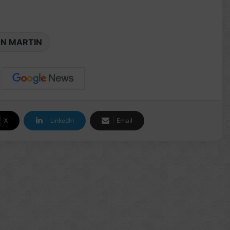
N MARTIN
X
LinkedIn
Email