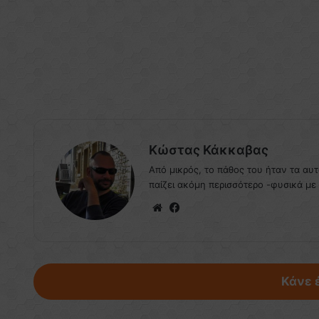
Κώστας Κάκκαβας
Από μικρός, το πάθος του ήταν τα αυ
παίζει ακόμη περισσότερο -φυσικά με
We
Fa
bsi
ce
te
bo
ok
Κάνε 