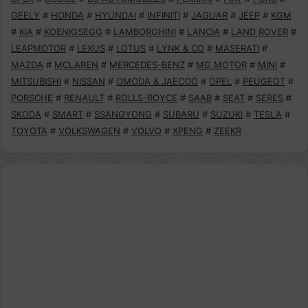
GEELY
#
HONDA
#
HYUNDAI
#
INFINITI
#
JAGUAR
#
JEEP
#
KGM
#
KIA
#
KOENIGSEGG
#
LAMBORGHINI
#
LANCIA
#
LAND ROVER
#
LEAPMOTOR
#
LEXUS
#
LOTUS
#
LYNK & CO
#
MASERATI
#
MAZDA
#
MCLAREN
#
MERCEDES-BENZ
#
MG MOTOR
#
MINI
#
MITSUBISHI
#
NISSAN
#
OMODA & JAECOO
#
OPEL
#
PEUGEOT
#
PORSCHE
#
RENAULT
#
ROLLS-ROYCE
#
SAAB
#
SEAT
#
SERES
#
SKODA
#
SMART
#
SSANGYONG
#
SUBARU
#
SUZUKI
#
TESLA
#
TOYOTA
#
VOLKSWAGEN
#
VOLVO
#
XPENG
#
ZEEKR