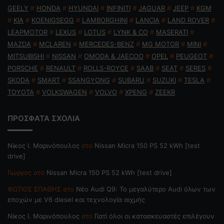
GEELY
#
HONDA
#
HYUNDAI
#
INFINITI
#
JAGUAR
#
JEEP
#
KGM
#
KIA
#
KOENIGSEGG
#
LAMBORGHINI
#
LANCIA
#
LAND ROVER
#
LEAPMOTOR
#
LEXUS
#
LOTUS
#
LYNK & CO
#
MASERATI
#
MAZDA
#
MCLAREN
#
MERCEDES-BENZ
#
MG MOTOR
#
MINI
#
MITSUBISHI
#
NISSAN
#
OMODA & JAECOO
#
OPEL
#
PEUGEOT
#
PORSCHE
#
RENAULT
#
ROLLS-ROYCE
#
SAAB
#
SEAT
#
SERES
#
SKODA
#
SMART
#
SSANGYONG
#
SUBARU
#
SUZUKI
#
TESLA
#
TOYOTA
#
VOLKSWAGEN
#
VOLVO
#
XPENG
#
ZEEKR
ΠΡΟΣΦΑΤΑ ΣΧΟΛΙΑ
Nίκος Ι. Mαρινόπουλος
στο
Nissan Micra 150 PS 52 kWh [test
drive]
Γιώργος
στο
Nissan Micra 150 PS 52 kWh [test drive]
ΦΩΤΙΟΣ ΣΠΑΘΗΣ
στο
Νέο Audi Q9: Το μεγαλύτερο Audi όλων των
εποχών με V6 diesel και τεχνολογία αιχμής
Nίκος Ι. Mαρινόπουλος
στο
Γιατί όλοι οι κατασκευαστές επιλέγουν