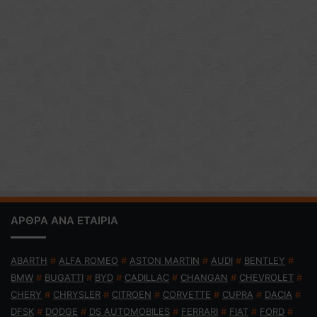
ΑΡΘΡΑ ΑΝΑ ΕΤΑΙΡΙΑ
ABARTH
#
ALFA ROMEO
#
ASTON MARTIN
#
AUDI
#
BENTLEY
#
BMW
#
BUGATTI
#
BYD
#
CADILLAC
#
CHANGAN
#
CHEVROLET
#
CHERY
#
CHRYSLER
#
CITROEN
#
CORVETTE
#
CUPRA
#
DACIA
#
DFSK
#
DODGE
#
DS AUTOMOBILES
#
FERRARI
#
FIAT
#
FORD
#