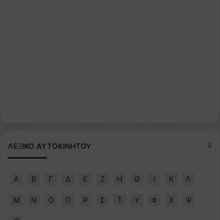
ΛΕΞΙΚΟ ΑΥΤΟΚΙΝΗΤΟΥ
Α
Β
Γ
Δ
Ε
Ζ
Η
Θ
Ι
Κ
Λ
Μ
Ν
Ο
Π
Ρ
Σ
Τ
Υ
Φ
Χ
Ψ