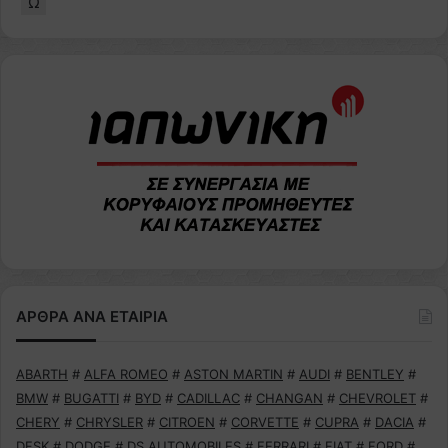
Ω
ΑΡΘΡΑ ΑΝΑ ΕΤΑΙΡΙΑ
ABARTH
#
ALFA ROMEO
#
ASTON MARTIN
#
AUDI
#
BENTLEY
#
BMW
#
BUGATTI
#
BYD
#
CADILLAC
#
CHANGAN
#
CHEVROLET
#
CHERY
#
CHRYSLER
#
CITROEN
#
CORVETTE
#
CUPRA
#
DACIA
#
DFSK
#
DODGE
#
DS AUTOMOBILES
#
FERRARI
#
FIAT
#
FORD
#