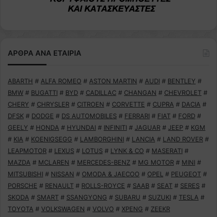
ΑΡΘΡΑ ΑΝΑ ΕΤΑΙΡΙΑ
ABARTH
#
ALFA ROMEO
#
ASTON MARTIN
#
AUDI
#
BENTLEY
#
BMW
#
BUGATTI
#
BYD
#
CADILLAC
#
CHANGAN
#
CHEVROLET
#
CHERY
#
CHRYSLER
#
CITROEN
#
CORVETTE
#
CUPRA
#
DACIA
#
DFSK
#
DODGE
#
DS AUTOMOBILES
#
FERRARI
#
FIAT
#
FORD
#
GEELY
#
HONDA
#
HYUNDAI
#
INFINITI
#
JAGUAR
#
JEEP
#
KGM
#
KIA
#
KOENIGSEGG
#
LAMBORGHINI
#
LANCIA
#
LAND ROVER
#
LEAPMOTOR
#
LEXUS
#
LOTUS
#
LYNK & CO
#
MASERATI
#
MAZDA
#
MCLAREN
#
MERCEDES-BENZ
#
MG MOTOR
#
MINI
#
MITSUBISHI
#
NISSAN
#
OMODA & JAECOO
#
OPEL
#
PEUGEOT
#
PORSCHE
#
RENAULT
#
ROLLS-ROYCE
#
SAAB
#
SEAT
#
SERES
#
SKODA
#
SMART
#
SSANGYONG
#
SUBARU
#
SUZUKI
#
TESLA
#
TOYOTA
#
VOLKSWAGEN
#
VOLVO
#
XPENG
#
ZEEKR