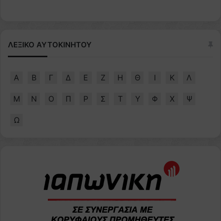
ΛΕΞΙΚΟ ΑΥΤΟΚΙΝΗΤΟΥ
Α
Β
Γ
Δ
Ε
Ζ
Η
Θ
Ι
Κ
Λ
Μ
Ν
Ο
Π
Ρ
Σ
Τ
Υ
Φ
Χ
Ψ
Ω