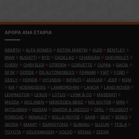
ΑΡΘΡΑ ΑΝΑ ΕΤΑΙΡΙΑ
ABARTH
#
ALFA ROMEO
#
ASTON MARTIN
#
AUDI
#
BENTLEY
#
BMW
#
BUGATTI
#
BYD
#
CADILLAC
#
CHANGAN
#
CHEVROLET
#
CHERY
#
CHRYSLER
#
CITROEN
#
CORVETTE
#
CUPRA
#
DACIA
#
DFSK
#
DODGE
#
DS AUTOMOBILES
#
FERRARI
#
FIAT
#
FORD
#
GEELY
#
HONDA
#
HYUNDAI
#
INFINITI
#
JAGUAR
#
JEEP
#
KGM
#
KIA
#
KOENIGSEGG
#
LAMBORGHINI
#
LANCIA
#
LAND ROVER
#
LEAPMOTOR
#
LEXUS
#
LOTUS
#
LYNK & CO
#
MASERATI
#
MAZDA
#
MCLAREN
#
MERCEDES-BENZ
#
MG MOTOR
#
MINI
#
MITSUBISHI
#
NISSAN
#
OMODA & JAECOO
#
OPEL
#
PEUGEOT
#
PORSCHE
#
RENAULT
#
ROLLS-ROYCE
#
SAAB
#
SEAT
#
SERES
#
SKODA
#
SMART
#
SSANGYONG
#
SUBARU
#
SUZUKI
#
TESLA
#
TOYOTA
#
VOLKSWAGEN
#
VOLVO
#
XPENG
#
ZEEKR