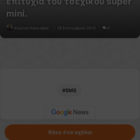
επιτυχία του τσέχικου super
mini.
Κώστας Κάκκαβας
28 Σεπτεμβρίου 2013
0
SMS
Κάνε ένα σχόλιο