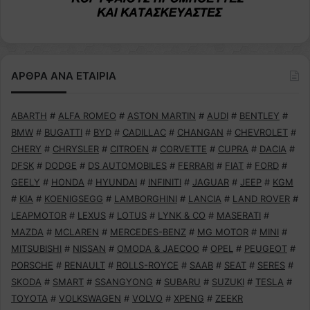
ΑΡΘΡΑ ΑΝΑ ΕΤΑΙΡΙΑ
ABARTH
#
ALFA ROMEO
#
ASTON MARTIN
#
AUDI
#
BENTLEY
#
BMW
#
BUGATTI
#
BYD
#
CADILLAC
#
CHANGAN
#
CHEVROLET
#
CHERY
#
CHRYSLER
#
CITROEN
#
CORVETTE
#
CUPRA
#
DACIA
#
DFSK
#
DODGE
#
DS AUTOMOBILES
#
FERRARI
#
FIAT
#
FORD
#
GEELY
#
HONDA
#
HYUNDAI
#
INFINITI
#
JAGUAR
#
JEEP
#
KGM
#
KIA
#
KOENIGSEGG
#
LAMBORGHINI
#
LANCIA
#
LAND ROVER
#
LEAPMOTOR
#
LEXUS
#
LOTUS
#
LYNK & CO
#
MASERATI
#
MAZDA
#
MCLAREN
#
MERCEDES-BENZ
#
MG MOTOR
#
MINI
#
MITSUBISHI
#
NISSAN
#
OMODA & JAECOO
#
OPEL
#
PEUGEOT
#
PORSCHE
#
RENAULT
#
ROLLS-ROYCE
#
SAAB
#
SEAT
#
SERES
#
SKODA
#
SMART
#
SSANGYONG
#
SUBARU
#
SUZUKI
#
TESLA
#
TOYOTA
#
VOLKSWAGEN
#
VOLVO
#
XPENG
#
ZEEKR