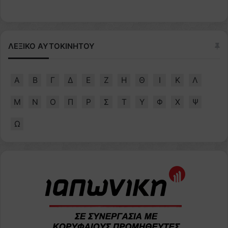
ΛΕΞΙΚΟ ΑΥΤΟΚΙΝΗΤΟΥ
Α
Β
Γ
Δ
Ε
Ζ
Η
Θ
Ι
Κ
Λ
Μ
Ν
Ο
Π
Ρ
Σ
Τ
Υ
Φ
Χ
Ψ
Ω