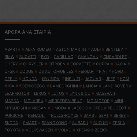
ΑΡΘΡΑ ΑΝΑ ΕΤΑΙΡΙΑ
ABARTH
#
ALFA ROMEO
#
ASTON MARTIN
#
AUDI
#
BENTLEY
#
BMW
#
BUGATTI
#
BYD
#
CADILLAC
#
CHANGAN
#
CHEVROLET
#
CHERY
#
CHRYSLER
#
CITROEN
#
CORVETTE
#
CUPRA
#
DACIA
#
DFSK
#
DODGE
#
DS AUTOMOBILES
#
FERRARI
#
FIAT
#
FORD
#
GEELY
#
HONDA
#
HYUNDAI
#
INFINITI
#
JAGUAR
#
JEEP
#
KGM
#
KIA
#
KOENIGSEGG
#
LAMBORGHINI
#
LANCIA
#
LAND ROVER
#
LEAPMOTOR
#
LEXUS
#
LOTUS
#
LYNK & CO
#
MASERATI
#
MAZDA
#
MCLAREN
#
MERCEDES-BENZ
#
MG MOTOR
#
MINI
#
MITSUBISHI
#
NISSAN
#
OMODA & JAECOO
#
OPEL
#
PEUGEOT
#
PORSCHE
#
RENAULT
#
ROLLS-ROYCE
#
SAAB
#
SEAT
#
SERES
#
SKODA
#
SMART
#
SSANGYONG
#
SUBARU
#
SUZUKI
#
TESLA
#
TOYOTA
#
VOLKSWAGEN
#
VOLVO
#
XPENG
#
ZEEKR