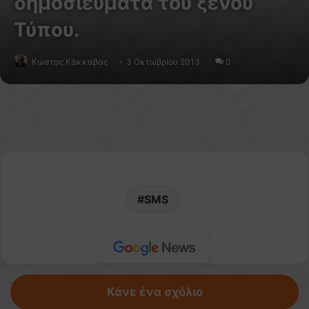
δημοσιεύματα του ξένου
Τύπου.
Κώστας Κάκκαβας
3 Οκτωβρίου 2013
0
SMS
Κάνε ένα σχόλιο