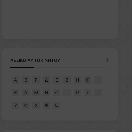
ΛΕΞΙΚΟ ΑΥΤΟΚΙΝΗΤΟΥ
Α
Β
Γ
Δ
Ε
Ζ
Η
Θ
Ι
Κ
Λ
Μ
Ν
Ο
Π
Ρ
Σ
Τ
Υ
Φ
Χ
Ψ
Ω