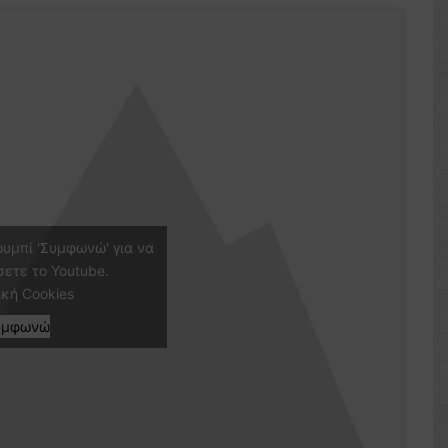
ουμπί 'Συμφωνώ' για να
σετε το Youtube.
ική Cookies
υμφωνώ