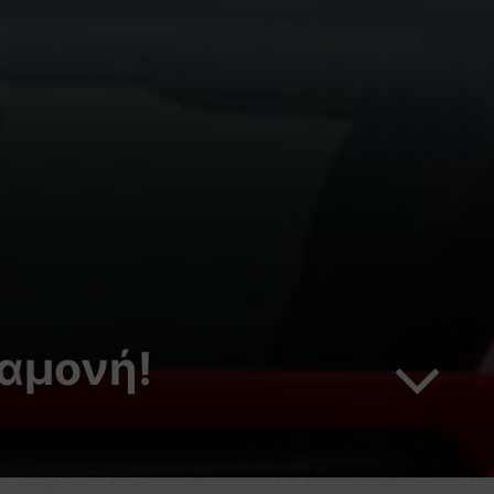
ναμονή!