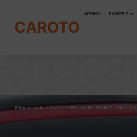
ΑΡΧΙΚΗ
ΕΙΔΗΣΕΙΣ
CAROTO
Κύρια σελίδα
>
ΟΛΑ ΤΑ ΑΡΘΡΑ
>
ΕΠΙΚΑΙΡΟΤΗΤΑ
>
NEA
>
Che