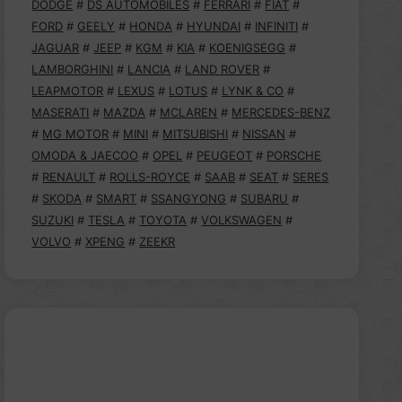
DODGE
#
DS AUTOMOBILES
#
FERRARI
#
FIAT
#
FORD
#
GEELY
#
HONDA
#
HYUNDAI
#
INFINITI
#
JAGUAR
#
JEEP
#
KGM
#
KIA
#
KOENIGSEGG
#
LAMBORGHINI
#
LANCIA
#
LAND ROVER
#
LEAPMOTOR
#
LEXUS
#
LOTUS
#
LYNK & CO
#
MASERATI
#
MAZDA
#
MCLAREN
#
MERCEDES-BENZ
#
MG MOTOR
#
MINI
#
MITSUBISHI
#
NISSAN
#
OMODA & JAECOO
#
OPEL
#
PEUGEOT
#
PORSCHE
#
RENAULT
#
ROLLS-ROYCE
#
SAAB
#
SEAT
#
SERES
#
SKODA
#
SMART
#
SSANGYONG
#
SUBARU
#
SUZUKI
#
TESLA
#
TOYOTA
#
VOLKSWAGEN
#
VOLVO
#
XPENG
#
ZEEKR