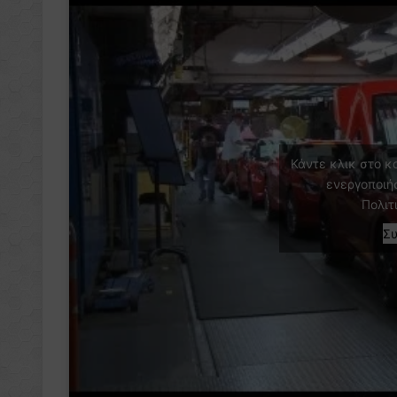
Κάντε κλικ στο κ
ενεργοποιή
Πολιτ
Σ