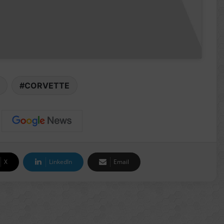
CORVETTE
X
LinkedIn
Email