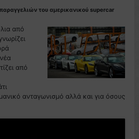
 παραγγελιών του αμερικανικού supercar
λια από
γνωρίζει
ορά
 νέα
τίζει από
άτι
ρμανικό ανταγωνισμό αλλά και για όσους