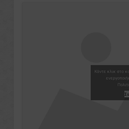
Κάντε κλικ στο κ
ενεργοποιή
Πολιτ
Σ