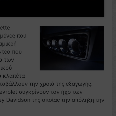
ette
γμένες που
αμικρή
ίντεο που
ία των
νικού
α κλαπέτα
ταβάλλουν την χροιά της εξαγωγής.
hevrolet συγκρίνουν τον ήχο των
ey Davidson της οποίας την απόληξη την