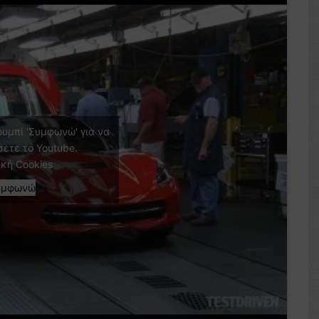
ουμπί 'Συμφωνώ' για να
σετε το Youtube.
ική Cookies
υμφωνώ