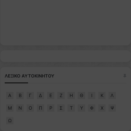
ΛΕΞΙΚΟ ΑΥΤΟΚΙΝΗΤΟΥ
Α
Β
Γ
Δ
Ε
Ζ
Η
Θ
Ι
Κ
Λ
Μ
Ν
Ο
Π
Ρ
Σ
Τ
Υ
Φ
Χ
Ψ
Ω