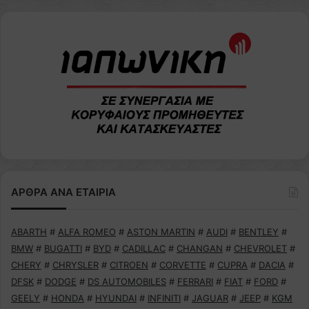
ΑΡΘΡΑ ΑΝΑ ΕΤΑΙΡΙΑ
ABARTH
#
ALFA ROMEO
#
ASTON MARTIN
#
AUDI
#
BENTLEY
#
BMW
#
BUGATTI
#
BYD
#
CADILLAC
#
CHANGAN
#
CHEVROLET
#
CHERY
#
CHRYSLER
#
CITROEN
#
CORVETTE
#
CUPRA
#
DACIA
#
DFSK
#
DODGE
#
DS AUTOMOBILES
#
FERRARI
#
FIAT
#
FORD
#
GEELY
#
HONDA
#
HYUNDAI
#
INFINITI
#
JAGUAR
#
JEEP
#
KGM