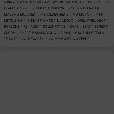
#
KIA
#
KOENIGSEGG
#
LAMBORGHINI
#
LANCIA
#
LAND ROVER
#
LEAPMOTOR
#
LEXUS
#
LOTUS
#
LYNK & CO
#
MASERATI
#
MAZDA
#
MCLAREN
#
MERCEDES-BENZ
#
MG MOTOR
#
MINI
#
MITSUBISHI
#
NISSAN
#
OMODA & JAECOO
#
OPEL
#
PEUGEOT
#
PORSCHE
#
RENAULT
#
ROLLS-ROYCE
#
SAAB
#
SEAT
#
SERES
#
SKODA
#
SMART
#
SSANGYONG
#
SUBARU
#
SUZUKI
#
TESLA
#
TOYOTA
#
VOLKSWAGEN
#
VOLVO
#
XPENG
#
ZEEKR