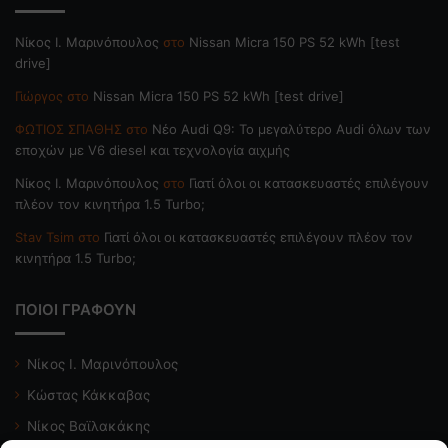
Nίκος Ι. Mαρινόπουλος
στο
Nissan Micra 150 PS 52 kWh [test
drive]
Γιώργος
στο
Nissan Micra 150 PS 52 kWh [test drive]
ΦΩΤΙΟΣ ΣΠΑΘΗΣ
στο
Νέο Audi Q9: Το μεγαλύτερο Audi όλων των
εποχών με V6 diesel και τεχνολογία αιχμής
Nίκος Ι. Mαρινόπουλος
στο
Γιατί όλοι οι κατασκευαστές επιλέγουν
πλέον τον κινητήρα 1.5 Turbo;
Stav Tsim
στο
Γιατί όλοι οι κατασκευαστές επιλέγουν πλέον τον
κινητήρα 1.5 Turbo;
ΠΟΙΟΙ ΓΡΑΦΟΥΝ
Νίκος Ι. Μαρινόπουλος
Κώστας Κάκκαβας
Νίκος Βαϊλακάκης