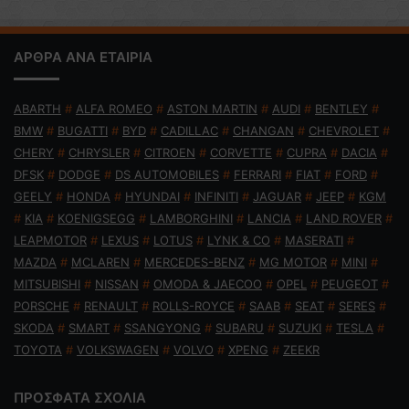
ΑΡΘΡΑ ΑΝΑ ΕΤΑΙΡΙΑ
ABARTH
#
ALFA ROMEO
#
ASTON MARTIN
#
AUDI
#
BENTLEY
#
BMW
#
BUGATTI
#
BYD
#
CADILLAC
#
CHANGAN
#
CHEVROLET
#
CHERY
#
CHRYSLER
#
CITROEN
#
CORVETTE
#
CUPRA
#
DACIA
#
DFSK
#
DODGE
#
DS AUTOMOBILES
#
FERRARI
#
FIAT
#
FORD
#
GEELY
#
HONDA
#
HYUNDAI
#
INFINITI
#
JAGUAR
#
JEEP
#
KGM
#
KIA
#
KOENIGSEGG
#
LAMBORGHINI
#
LANCIA
#
LAND ROVER
#
LEAPMOTOR
#
LEXUS
#
LOTUS
#
LYNK & CO
#
MASERATI
#
MAZDA
#
MCLAREN
#
MERCEDES-BENZ
#
MG MOTOR
#
MINI
#
MITSUBISHI
#
NISSAN
#
OMODA & JAECOO
#
OPEL
#
PEUGEOT
#
PORSCHE
#
RENAULT
#
ROLLS-ROYCE
#
SAAB
#
SEAT
#
SERES
#
SKODA
#
SMART
#
SSANGYONG
#
SUBARU
#
SUZUKI
#
TESLA
#
TOYOTA
#
VOLKSWAGEN
#
VOLVO
#
XPENG
#
ZEEKR
ΠΡΟΣΦΑΤΑ ΣΧΟΛΙΑ