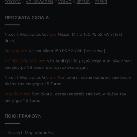
TOYOTA
#
VOLKSWAGEN
#
VOLVO
#
XPENG
#
ZEEKR
ΠΡΟΣΦΑΤΑ ΣΧΟΛΙΑ
Nίκος Ι. Mαρινόπουλος
στο
Nissan Micra 150 PS 52 kWh [test
drive]
Γιώργος
στο
Nissan Micra 150 PS 52 kWh [test drive]
ΦΩΤΙΟΣ ΣΠΑΘΗΣ
στο
Νέο Audi Q9: Το μεγαλύτερο Audi όλων των
εποχών με V6 diesel και τεχνολογία αιχμής
Nίκος Ι. Mαρινόπουλος
στο
Γιατί όλοι οι κατασκευαστές επιλέγουν
πλέον τον κινητήρα 1.5 Turbo;
Stav Tsim
στο
Γιατί όλοι οι κατασκευαστές επιλέγουν πλέον τον
κινητήρα 1.5 Turbo;
ΠΟΙΟΙ ΓΡΑΦΟΥΝ
Νίκος Ι. Μαρινόπουλος