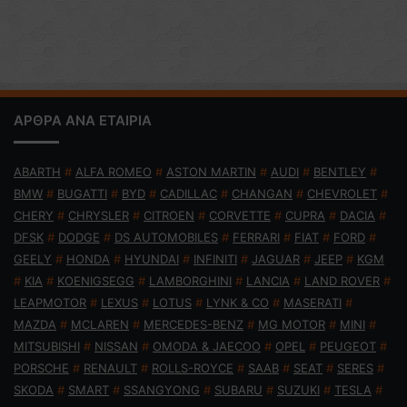
ΑΡΘΡΑ ΑΝΑ ΕΤΑΙΡΙΑ
ABARTH
#
ALFA ROMEO
#
ASTON MARTIN
#
AUDI
#
BENTLEY
#
BMW
#
BUGATTI
#
BYD
#
CADILLAC
#
CHANGAN
#
CHEVROLET
#
CHERY
#
CHRYSLER
#
CITROEN
#
CORVETTE
#
CUPRA
#
DACIA
#
DFSK
#
DODGE
#
DS AUTOMOBILES
#
FERRARI
#
FIAT
#
FORD
#
GEELY
#
HONDA
#
HYUNDAI
#
INFINITI
#
JAGUAR
#
JEEP
#
KGM
#
KIA
#
KOENIGSEGG
#
LAMBORGHINI
#
LANCIA
#
LAND ROVER
#
LEAPMOTOR
#
LEXUS
#
LOTUS
#
LYNK & CO
#
MASERATI
#
MAZDA
#
MCLAREN
#
MERCEDES-BENZ
#
MG MOTOR
#
MINI
#
MITSUBISHI
#
NISSAN
#
OMODA & JAECOO
#
OPEL
#
PEUGEOT
#
PORSCHE
#
RENAULT
#
ROLLS-ROYCE
#
SAAB
#
SEAT
#
SERES
#
SKODA
#
SMART
#
SSANGYONG
#
SUBARU
#
SUZUKI
#
TESLA
#