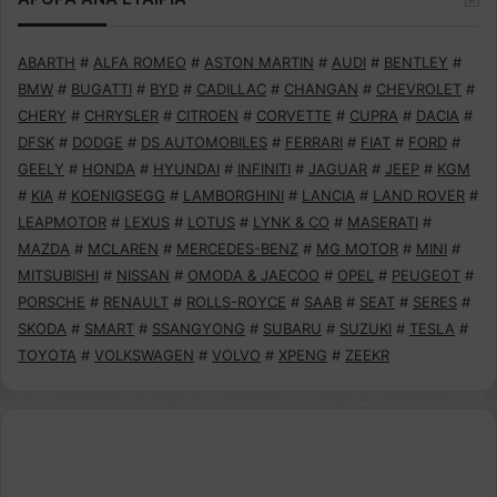
ABARTH
#
ALFA ROMEO
#
ASTON MARTIN
#
AUDI
#
BENTLEY
#
BMW
#
BUGATTI
#
BYD
#
CADILLAC
#
CHANGAN
#
CHEVROLET
#
CHERY
#
CHRYSLER
#
CITROEN
#
CORVETTE
#
CUPRA
#
DACIA
#
DFSK
#
DODGE
#
DS AUTOMOBILES
#
FERRARI
#
FIAT
#
FORD
#
GEELY
#
HONDA
#
HYUNDAI
#
INFINITI
#
JAGUAR
#
JEEP
#
KGM
#
KIA
#
KOENIGSEGG
#
LAMBORGHINI
#
LANCIA
#
LAND ROVER
#
LEAPMOTOR
#
LEXUS
#
LOTUS
#
LYNK & CO
#
MASERATI
#
MAZDA
#
MCLAREN
#
MERCEDES-BENZ
#
MG MOTOR
#
MINI
#
MITSUBISHI
#
NISSAN
#
OMODA & JAECOO
#
OPEL
#
PEUGEOT
#
PORSCHE
#
RENAULT
#
ROLLS-ROYCE
#
SAAB
#
SEAT
#
SERES
#
SKODA
#
SMART
#
SSANGYONG
#
SUBARU
#
SUZUKI
#
TESLA
#
TOYOTA
#
VOLKSWAGEN
#
VOLVO
#
XPENG
#
ZEEKR