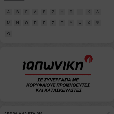
Α
Β
Γ
Δ
Ε
Ζ
Η
Θ
Ι
Κ
Λ
Μ
Ν
Ο
Π
Ρ
Σ
Τ
Υ
Φ
Χ
Ψ
Ω
ΑΡΘΡΑ ΑΝΑ ΕΤΑΙΡΙΑ