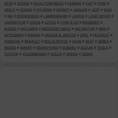
DFSK
#
DODGE
#
DS AUTOMOBILES
#
FERRARI
#
FIAT
#
FORD
#
GEELY
#
HONDA
#
HYUNDAI
#
INFINITI
#
JAGUAR
#
JEEP
#
KGM
#
KIA
#
KOENIGSEGG
#
LAMBORGHINI
#
LANCIA
#
LAND ROVER
#
LEAPMOTOR
#
LEXUS
#
LOTUS
#
LYNK & CO
#
MASERATI
#
MAZDA
#
MCLAREN
#
MERCEDES-BENZ
#
MG MOTOR
#
MINI
#
MITSUBISHI
#
NISSAN
#
OMODA & JAECOO
#
OPEL
#
PEUGEOT
#
PORSCHE
#
RENAULT
#
ROLLS-ROYCE
#
SAAB
#
SEAT
#
SERES
#
SKODA
#
SMART
#
SSANGYONG
#
SUBARU
#
SUZUKI
#
TESLA
#
TOYOTA
#
VOLKSWAGEN
#
VOLVO
#
XPENG
#
ZEEKR