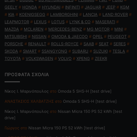
GEELY
#
HONDA
#
HYUNDAI
#
INFINITI
#
JAGUAR
#
JEEP
#
KGM
#
KIA
#
KOENIGSEGG
#
LAMBORGHINI
#
LANCIA
#
LAND ROVER
#
LEAPMOTOR
#
LEXUS
#
LOTUS
#
LYNK & CO
#
MASERATI
#
MAZDA
#
MCLAREN
#
MERCEDES-BENZ
#
MG MOTOR
#
MINI
#
MITSUBISHI
#
NISSAN
#
OMODA & JAECOO
#
OPEL
#
PEUGEOT
#
PORSCHE
#
RENAULT
#
ROLLS-ROYCE
#
SAAB
#
SEAT
#
SERES
#
SKODA
#
SMART
#
SSANGYONG
#
SUBARU
#
SUZUKI
#
TESLA
#
TOYOTA
#
VOLKSWAGEN
#
VOLVO
#
XPENG
#
ZEEKR
ΠΡΟΣΦΑΤΑ ΣΧΟΛΙΑ
Nίκος Ι. Mαρινόπουλος
στο
Omoda 5 SHS-H [test drive]
ΑΝΑΣΤΑΣΙΟΣ ΧΑΛΒΑΤΖΗΣ
στο
Omoda 5 SHS-H [test drive]
Nίκος Ι. Mαρινόπουλος
στο
Nissan Micra 150 PS 52 kWh [test
drive]
Γιώργος
στο
Nissan Micra 150 PS 52 kWh [test drive]