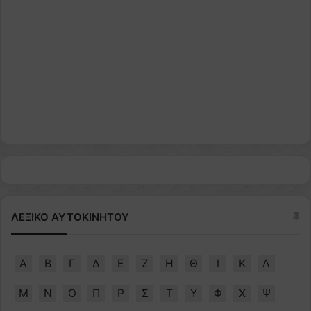
ΛΕΞΙΚΟ ΑΥΤΟΚΙΝΗΤΟΥ
Α
Β
Γ
Δ
Ε
Ζ
Η
Θ
Ι
Κ
Λ
Μ
Ν
Ο
Π
Ρ
Σ
Τ
Υ
Φ
Χ
Ψ