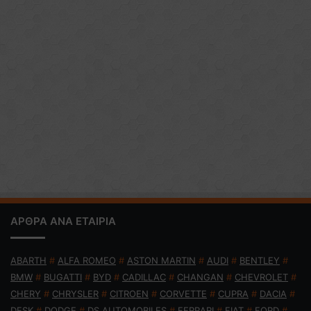
ΑΡΘΡΑ ΑΝΑ ΕΤΑΙΡΙΑ
ABARTH
#
ALFA ROMEO
#
ASTON MARTIN
#
AUDI
#
BENTLEY
#
BMW
#
BUGATTI
#
BYD
#
CADILLAC
#
CHANGAN
#
CHEVROLET
#
CHERY
#
CHRYSLER
#
CITROEN
#
CORVETTE
#
CUPRA
#
DACIA
#
DFSK
#
DODGE
#
DS AUTOMOBILES
#
FERRARI
#
FIAT
#
FORD
#