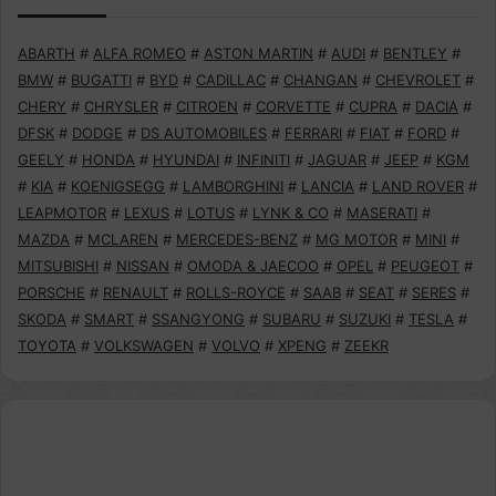
ABARTH
#
ALFA ROMEO
#
ASTON MARTIN
#
AUDI
#
BENTLEY
#
BMW
#
BUGATTI
#
BYD
#
CADILLAC
#
CHANGAN
#
CHEVROLET
#
CHERY
#
CHRYSLER
#
CITROEN
#
CORVETTE
#
CUPRA
#
DACIA
#
DFSK
#
DODGE
#
DS AUTOMOBILES
#
FERRARI
#
FIAT
#
FORD
#
GEELY
#
HONDA
#
HYUNDAI
#
INFINITI
#
JAGUAR
#
JEEP
#
KGM
#
KIA
#
KOENIGSEGG
#
LAMBORGHINI
#
LANCIA
#
LAND ROVER
#
LEAPMOTOR
#
LEXUS
#
LOTUS
#
LYNK & CO
#
MASERATI
#
MAZDA
#
MCLAREN
#
MERCEDES-BENZ
#
MG MOTOR
#
MINI
#
MITSUBISHI
#
NISSAN
#
OMODA & JAECOO
#
OPEL
#
PEUGEOT
#
PORSCHE
#
RENAULT
#
ROLLS-ROYCE
#
SAAB
#
SEAT
#
SERES
#
SKODA
#
SMART
#
SSANGYONG
#
SUBARU
#
SUZUKI
#
TESLA
#
TOYOTA
#
VOLKSWAGEN
#
VOLVO
#
XPENG
#
ZEEKR