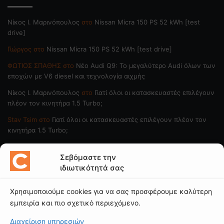
Nίκος Ι. Mαρινόπουλος
στο
Nissan Micra 150 PS 52 kWh [test
drive]
Γιώργος
στο
Nissan Micra 150 PS 52 kWh [test drive]
ΦΩΤΙΟΣ ΣΠΑΘΗΣ
στο
Νέο Audi Q9: Το μεγαλύτερο Audi όλων των
εποχών με V6 diesel και τεχνολογία αιχμής
Nίκος Ι. Mαρινόπουλος
στο
Γιατί όλοι οι κατασκευαστές επιλέγουν
πλέον τον κινητήρα 1.5 Turbo;
Stav Tsim
στο
Γιατί όλοι οι κατασκευαστές επιλέγουν πλέον τον
κινητήρα 1.5 Turbo;
ΠΟΙΟΙ ΓΡΑΦΟΥΝ
Σεβόμαστε την
ιδιωτικότητά σας
Νίκος Ι. Μαρινόπουλος
Χρησιμοποιούμε cookies για να σας προσφέρουμε καλύτερη
Κώστας Κάκκαβας
εμπειρία και πιο σχετικό περιεχόμενο.
Νίκος Βαϊλακάκης
Διαχείριση υπηρεσιών