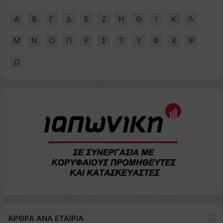
Α
Β
Γ
Δ
Ε
Ζ
Η
Θ
Ι
Κ
Λ
Μ
Ν
Ο
Π
Ρ
Σ
Τ
Υ
Φ
Χ
Ψ
Ω
ΑΡΘΡΑ ΑΝΑ ΕΤΑΙΡΙΑ