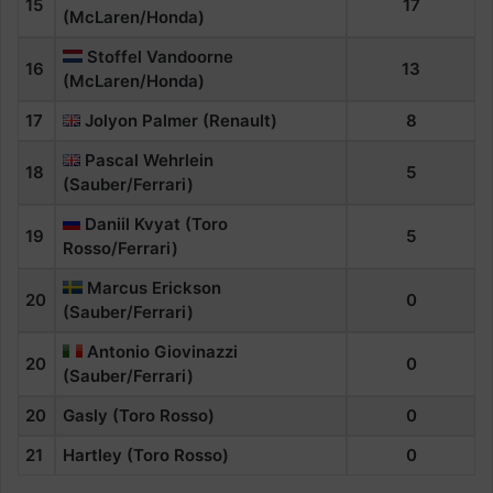
15
17
(McLaren/Honda)
Stoffel Vandoorne
16
13
(McLaren/Honda)
17
Jolyon Palmer (Renault)
8
Pascal
Wehrlein
18
5
(Sauber/Ferrari)
Daniil Kvyat (Toro
19
5
Rosso/Ferrari)
Marcus Erickson
20
0
(Sauber/Ferrari)
Antonio Giovinazzi
20
0
(Sauber/Ferrari)
20
Gasly (Toro Rosso)
0
21
Hartley (Toro Rosso)
0