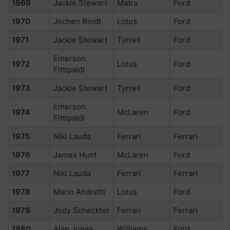
1969
Jackie Stewart
Matra
Ford
1970
Jochen Rindt
Lotus
Ford
1971
Jackie Stewart
Tyrrell
Ford
Emerson
1972
Lotus
Ford
Fittipaldi
1973
Jackie Stewart
Tyrrell
Ford
Emerson
1974
McLaren
Ford
Fittipaldi
1975
Niki Lauda
Ferrari
Ferrari
1976
James Hunt
McLaren
Ford
1977
Niki Lauda
Ferrari
Ferrari
1978
Mario Andretti
Lotus
Ford
1979
Jody Scheckter
Ferrari
Ferrari
1980
Alan Jones
Williams
Ford