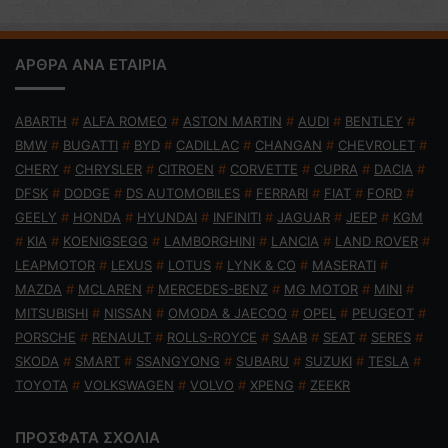
ΑΡΘΡΑ ΑΝΑ ΕΤΑΙΡΙΑ
ABARTH
#
ALFA ROMEO
#
ASTON MARTIN
#
AUDI
#
BENTLEY
#
BMW
#
BUGATTI
#
BYD
#
CADILLAC
#
CHANGAN
#
CHEVROLET
#
CHERY
#
CHRYSLER
#
CITROEN
#
CORVETTE
#
CUPRA
#
DACIA
#
DFSK
#
DODGE
#
DS AUTOMOBILES
#
FERRARI
#
FIAT
#
FORD
#
GEELY
#
HONDA
#
HYUNDAI
#
INFINITI
#
JAGUAR
#
JEEP
#
KGM
#
KIA
#
KOENIGSEGG
#
LAMBORGHINI
#
LANCIA
#
LAND ROVER
#
LEAPMOTOR
#
LEXUS
#
LOTUS
#
LYNK & CO
#
MASERATI
#
MAZDA
#
MCLAREN
#
MERCEDES-BENZ
#
MG MOTOR
#
MINI
#
MITSUBISHI
#
NISSAN
#
OMODA & JAECOO
#
OPEL
#
PEUGEOT
#
PORSCHE
#
RENAULT
#
ROLLS-ROYCE
#
SAAB
#
SEAT
#
SERES
#
SKODA
#
SMART
#
SSANGYONG
#
SUBARU
#
SUZUKI
#
TESLA
#
TOYOTA
#
VOLKSWAGEN
#
VOLVO
#
XPENG
#
ZEEKR
ΠΡΟΣΦΑΤΑ ΣΧΟΛΙΑ