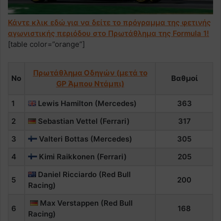
Κάντε κλικ εδώ για να δείτε το πρόγραμμα της φετινής
αγωνιστικής περιόδου στο Πρωτάθλημα της Formula 1!
[table color=”orange”]
Πρωτάθλημα Οδηγών (μετά το
Νο
Βαθμοί
GP Άμπου Ντάμπι)
1
Lewis Hamilton (Mercedes)
363
2
Sebastian Vettel (Ferrari)
317
3
Valteri Bottas (Mercedes)
305
4
Kimi Raikkonen (Ferrari)
205
Daniel Ricciardo (Red Bull
5
200
Racing)
Max Verstappen (Red Bull
6
168
Racing)