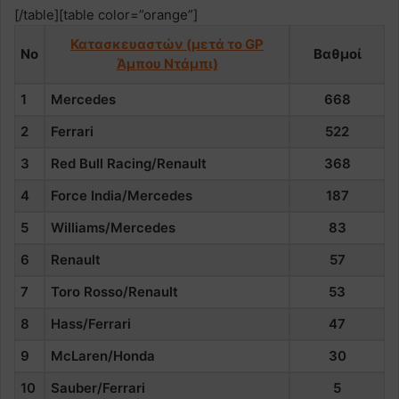
[/table][table color=”orange”]
Κατασκευαστών (μετά το GP
Νο
Βαθμοί
Άμπου Ντάμπι)
1
Mercedes
668
2
Ferrari
522
3
Red Bull Racing/Renault
368
4
Force India/Mercedes
187
5
Williams/Mercedes
83
6
Renault
57
7
Toro Rosso/Renault
53
8
Hass/Ferrari
47
9
McLaren/Honda
30
10
Sauber/Ferrari
5