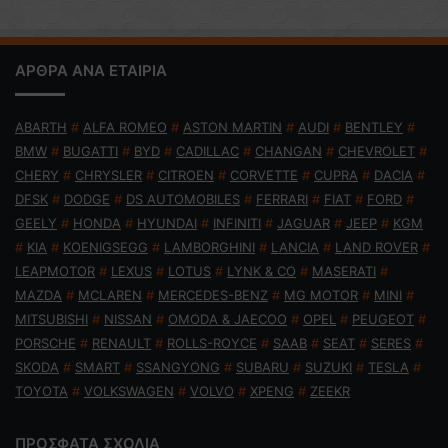
ΑΡΘΡΑ ΑΝΑ ΕΤΑΙΡΙΑ
ABARTH
#
ALFA ROMEO
#
ASTON MARTIN
#
AUDI
#
BENTLEY
#
BMW
#
BUGATTI
#
BYD
#
CADILLAC
#
CHANGAN
#
CHEVROLET
#
CHERY
#
CHRYSLER
#
CITROEN
#
CORVETTE
#
CUPRA
#
DACIA
#
DFSK
#
DODGE
#
DS AUTOMOBILES
#
FERRARI
#
FIAT
#
FORD
#
GEELY
#
HONDA
#
HYUNDAI
#
INFINITI
#
JAGUAR
#
JEEP
#
KGM
#
KIA
#
KOENIGSEGG
#
LAMBORGHINI
#
LANCIA
#
LAND ROVER
#
LEAPMOTOR
#
LEXUS
#
LOTUS
#
LYNK & CO
#
MASERATI
#
MAZDA
#
MCLAREN
#
MERCEDES-BENZ
#
MG MOTOR
#
MINI
#
MITSUBISHI
#
NISSAN
#
OMODA & JAECOO
#
OPEL
#
PEUGEOT
#
PORSCHE
#
RENAULT
#
ROLLS-ROYCE
#
SAAB
#
SEAT
#
SERES
#
SKODA
#
SMART
#
SSANGYONG
#
SUBARU
#
SUZUKI
#
TESLA
#
TOYOTA
#
VOLKSWAGEN
#
VOLVO
#
XPENG
#
ZEEKR
ΠΡΟΣΦΑΤΑ ΣΧΟΛΙΑ