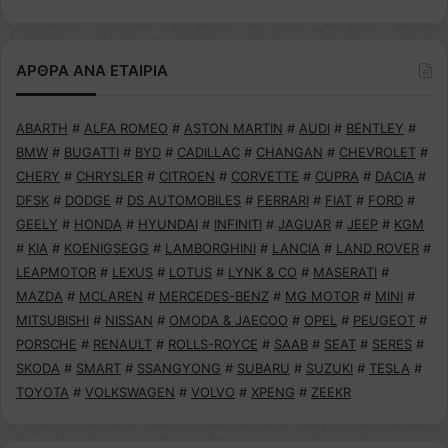
ΑΡΘΡΑ ΑΝΑ ΕΤΑΙΡΙΑ
ABARTH
#
ALFA ROMEO
#
ASTON MARTIN
#
AUDI
#
BENTLEY
#
BMW
#
BUGATTI
#
BYD
#
CADILLAC
#
CHANGAN
#
CHEVROLET
#
CHERY
#
CHRYSLER
#
CITROEN
#
CORVETTE
#
CUPRA
#
DACIA
#
DFSK
#
DODGE
#
DS AUTOMOBILES
#
FERRARI
#
FIAT
#
FORD
#
GEELY
#
HONDA
#
HYUNDAI
#
INFINITI
#
JAGUAR
#
JEEP
#
KGM
#
KIA
#
KOENIGSEGG
#
LAMBORGHINI
#
LANCIA
#
LAND ROVER
#
LEAPMOTOR
#
LEXUS
#
LOTUS
#
LYNK & CO
#
MASERATI
#
MAZDA
#
MCLAREN
#
MERCEDES-BENZ
#
MG MOTOR
#
MINI
#
MITSUBISHI
#
NISSAN
#
OMODA & JAECOO
#
OPEL
#
PEUGEOT
#
PORSCHE
#
RENAULT
#
ROLLS-ROYCE
#
SAAB
#
SEAT
#
SERES
#
SKODA
#
SMART
#
SSANGYONG
#
SUBARU
#
SUZUKI
#
TESLA
#
TOYOTA
#
VOLKSWAGEN
#
VOLVO
#
XPENG
#
ZEEKR