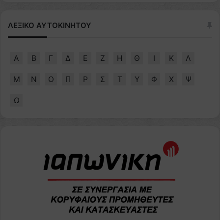
ΛΕΞΙΚΟ ΑΥΤΟΚΙΝΗΤΟΥ
Α
Β
Γ
Δ
Ε
Ζ
Η
Θ
Ι
Κ
Λ
Μ
Ν
Ο
Π
Ρ
Σ
Τ
Υ
Φ
Χ
Ψ
Ω