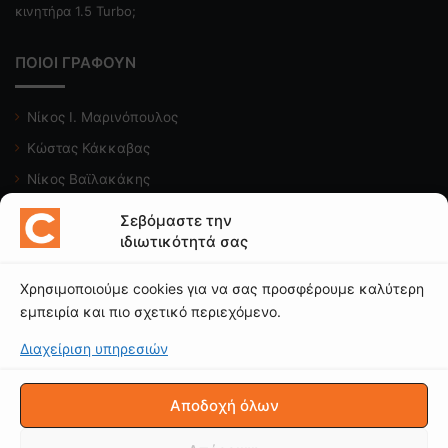
κινητήρα 1.5 Turbo;
ΠΟΙΟΙ ΓΡΑΦΟΥΝ
Νίκος Ι. Μαρινόπουλος
Κώστας Κάκκαβας
Νίκος Βαϊλακάκης
Μιχάλης Κατωπόδης
Σεβόμαστε την
ιδιωτικότητά σας
Κώστας Χαλκιαδάκης
Χρησιμοποιούμε cookies για να σας προσφέρουμε καλύτερη
Δείτε το κανάλι μας
εμπειρία και πιο σχετικό περιεχόμενο.
Διαχείριση υπηρεσιών
Αποδοχή όλων
© CAROTO |
ΟΡΟΙ ΧΡΗΣΗΣ
|
ΠΟΛΙΤΙΚΗ ΑΠΟΡΡΗΤΟΥ
|
Δήλωση
Απορρήτου (ΕΕ)
|
Πολιτική Cookies (ΕΕ)