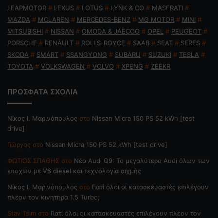
LEAPMOTOR
#
LEXUS
#
LOTUS
#
LYNK & CO
#
MASERATI
#
MAZDA
#
MCLAREN
#
MERCEDES-BENZ
#
MG MOTOR
#
MINI
#
MITSUBISHI
#
NISSAN
#
OMODA & JAECOO
#
OPEL
#
PEUGEOT
#
PORSCHE
#
RENAULT
#
ROLLS-ROYCE
#
SAAB
#
SEAT
#
SERES
#
SKODA
#
SMART
#
SSANGYONG
#
SUBARU
#
SUZUKI
#
TESLA
#
TOYOTA
#
VOLKSWAGEN
#
VOLVO
#
XPENG
#
ZEEKR
ΠΡΟΣΦΑΤΑ ΣΧΟΛΙΑ
Nίκος Ι. Mαρινόπουλος
στο
Nissan Micra 150 PS 52 kWh [test
drive]
Γιώργος
στο
Nissan Micra 150 PS 52 kWh [test drive]
ΦΩΤΙΟΣ ΣΠΑΘΗΣ
στο
Νέο Audi Q9: Το μεγαλύτερο Audi όλων των
εποχών με V6 diesel και τεχνολογία αιχμής
Nίκος Ι. Mαρινόπουλος
στο
Γιατί όλοι οι κατασκευαστές επιλέγουν
πλέον τον κινητήρα 1.5 Turbo;
Stav Tsim
στο
Γιατί όλοι οι κατασκευαστές επιλέγουν πλέον τον