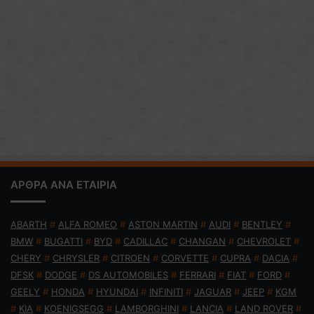
ΑΡΘΡΑ ΑΝΑ ΕΤΑΙΡΙΑ
ABARTH
#
ALFA ROMEO
#
ASTON MARTIN
#
AUDI
#
BENTLEY
#
BMW
#
BUGATTI
#
BYD
#
CADILLAC
#
CHANGAN
#
CHEVROLET
#
CHERY
#
CHRYSLER
#
CITROEN
#
CORVETTE
#
CUPRA
#
DACIA
#
DFSK
#
DODGE
#
DS AUTOMOBILES
#
FERRARI
#
FIAT
#
FORD
#
GEELY
#
HONDA
#
HYUNDAI
#
INFINITI
#
JAGUAR
#
JEEP
#
KGM
#
KIA
#
KOENIGSEGG
#
LAMBORGHINI
#
LANCIA
#
LAND ROVER
#