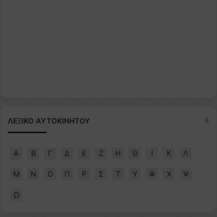
ΛΕΞΙΚΟ ΑΥΤΟΚΙΝΗΤΟΥ
Α
Β
Γ
Δ
Ε
Ζ
Η
Θ
Ι
Κ
Λ
Μ
Ν
Ο
Π
Ρ
Σ
Τ
Υ
Φ
Χ
Ψ
Ω