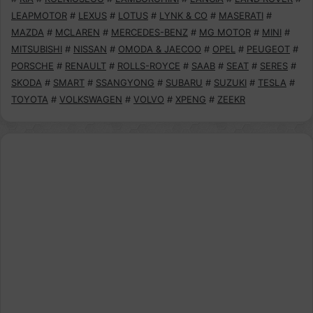
LEAPMOTOR
#
LEXUS
#
LOTUS
#
LYNK & CO
#
MASERATI
#
MAZDA
#
MCLAREN
#
MERCEDES-BENZ
#
MG MOTOR
#
MINI
#
MITSUBISHI
#
NISSAN
#
OMODA & JAECOO
#
OPEL
#
PEUGEOT
#
PORSCHE
#
RENAULT
#
ROLLS-ROYCE
#
SAAB
#
SEAT
#
SERES
#
SKODA
#
SMART
#
SSANGYONG
#
SUBARU
#
SUZUKI
#
TESLA
#
TOYOTA
#
VOLKSWAGEN
#
VOLVO
#
XPENG
#
ZEEKR