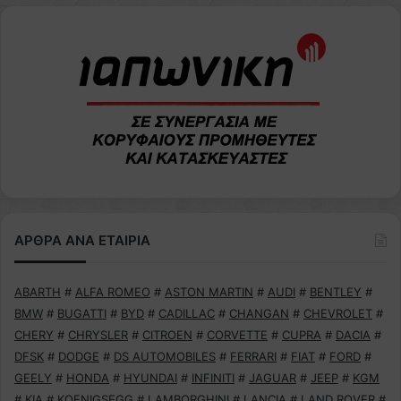
ΑΡΘΡΑ ΑΝΑ ΕΤΑΙΡΙΑ
ABARTH
#
ALFA ROMEO
#
ASTON MARTIN
#
AUDI
#
BENTLEY
#
BMW
#
BUGATTI
#
BYD
#
CADILLAC
#
CHANGAN
#
CHEVROLET
#
CHERY
#
CHRYSLER
#
CITROEN
#
CORVETTE
#
CUPRA
#
DACIA
#
DFSK
#
DODGE
#
DS AUTOMOBILES
#
FERRARI
#
FIAT
#
FORD
#
GEELY
#
HONDA
#
HYUNDAI
#
INFINITI
#
JAGUAR
#
JEEP
#
KGM
#
KIA
#
KOENIGSEGG
#
LAMBORGHINI
#
LANCIA
#
LAND ROVER
#