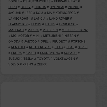
DODGE
#
DS AUTOMOBILES
#
FERRARI
#
FIAT
#
FORD
#
GEELY
#
HONDA
#
HYUNDAI
#
INFINITI
#
JAGUAR
#
JEEP
#
KGM
#
KIA
#
KOENIGSEGG
#
LAMBORGHINI
#
LANCIA
#
LAND ROVER
#
LEAPMOTOR
#
LEXUS
#
LOTUS
#
LYNK & CO
#
MASERATI
#
MAZDA
#
MCLAREN
#
MERCEDES-BENZ
#
MG MOTOR
#
MINI
#
MITSUBISHI
#
NISSAN
#
OMODA & JAECOO
#
OPEL
#
PEUGEOT
#
PORSCHE
#
RENAULT
#
ROLLS-ROYCE
#
SAAB
#
SEAT
#
SERES
#
SKODA
#
SMART
#
SSANGYONG
#
SUBARU
#
SUZUKI
#
TESLA
#
TOYOTA
#
VOLKSWAGEN
#
VOLVO
#
XPENG
#
ZEEKR