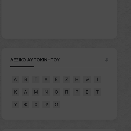
ΛΕΞΙΚΟ ΑΥΤΟΚΙΝΗΤΟΥ
Α
Β
Γ
Δ
Ε
Ζ
Η
Θ
Ι
Κ
Λ
Μ
Ν
Ο
Π
Ρ
Σ
Τ
Υ
Φ
Χ
Ψ
Ω