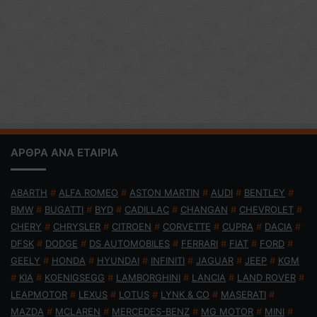
ΑΡΘΡΑ ΑΝΑ ΕΤΑΙΡΙΑ
ABARTH
#
ALFA ROMEO
#
ASTON MARTIN
#
AUDI
#
BENTLEY
#
BMW
#
BUGATTI
#
BYD
#
CADILLAC
#
CHANGAN
#
CHEVROLET
#
CHERY
#
CHRYSLER
#
CITROEN
#
CORVETTE
#
CUPRA
#
DACIA
#
DFSK
#
DODGE
#
DS AUTOMOBILES
#
FERRARI
#
FIAT
#
FORD
#
GEELY
#
HONDA
#
HYUNDAI
#
INFINITI
#
JAGUAR
#
JEEP
#
KGM
#
KIA
#
KOENIGSEGG
#
LAMBORGHINI
#
LANCIA
#
LAND ROVER
#
LEAPMOTOR
#
LEXUS
#
LOTUS
#
LYNK & CO
#
MASERATI
#
MAZDA
#
MCLAREN
#
MERCEDES-BENZ
#
MG MOTOR
#
MINI
#