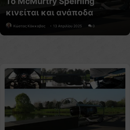
Το McMurtry Spéirling
κινείται και ανάποδα
Κώστας Κάκκαβας
13 Απριλίου 2025
0