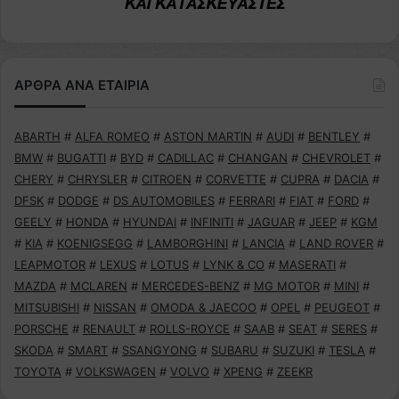
ΑΡΘΡΑ ΑΝΑ ΕΤΑΙΡΙΑ
ABARTH
#
ALFA ROMEO
#
ASTON MARTIN
#
AUDI
#
BENTLEY
#
BMW
#
BUGATTI
#
BYD
#
CADILLAC
#
CHANGAN
#
CHEVROLET
#
CHERY
#
CHRYSLER
#
CITROEN
#
CORVETTE
#
CUPRA
#
DACIA
#
DFSK
#
DODGE
#
DS AUTOMOBILES
#
FERRARI
#
FIAT
#
FORD
#
GEELY
#
HONDA
#
HYUNDAI
#
INFINITI
#
JAGUAR
#
JEEP
#
KGM
#
KIA
#
KOENIGSEGG
#
LAMBORGHINI
#
LANCIA
#
LAND ROVER
#
LEAPMOTOR
#
LEXUS
#
LOTUS
#
LYNK & CO
#
MASERATI
#
MAZDA
#
MCLAREN
#
MERCEDES-BENZ
#
MG MOTOR
#
MINI
#
MITSUBISHI
#
NISSAN
#
OMODA & JAECOO
#
OPEL
#
PEUGEOT
#
PORSCHE
#
RENAULT
#
ROLLS-ROYCE
#
SAAB
#
SEAT
#
SERES
#
SKODA
#
SMART
#
SSANGYONG
#
SUBARU
#
SUZUKI
#
TESLA
#
TOYOTA
#
VOLKSWAGEN
#
VOLVO
#
XPENG
#
ZEEKR