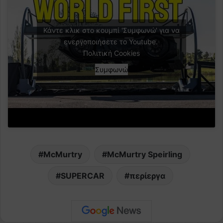
Κάντε κλικ στο κουμπί 'Συμφωνώ' για να
ενεργοποιήσετε το Youtube.
Πολιτική Cookies
Συμφωνώ
McMurtry
McMurtry Speirling
SUPERCAR
περίεργα