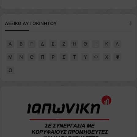
ΛΕΞΙΚΟ ΑΥΤΟΚΙΝΗΤΟΥ
Α
Β
Γ
Δ
Ε
Ζ
Η
Θ
Ι
Κ
Λ
Μ
Ν
Ο
Π
Ρ
Σ
Τ
Υ
Φ
Χ
Ψ
Ω