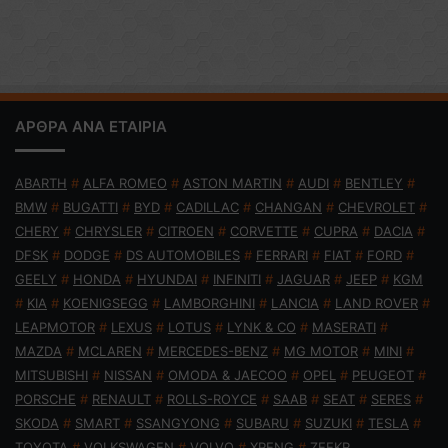
ΑΡΘΡΑ ΑΝΑ ΕΤΑΙΡΙΑ
ABARTH
#
ALFA ROMEO
#
ASTON MARTIN
#
AUDI
#
BENTLEY
#
BMW
#
BUGATTI
#
BYD
#
CADILLAC
#
CHANGAN
#
CHEVROLET
#
CHERY
#
CHRYSLER
#
CITROEN
#
CORVETTE
#
CUPRA
#
DACIA
#
DFSK
#
DODGE
#
DS AUTOMOBILES
#
FERRARI
#
FIAT
#
FORD
#
GEELY
#
HONDA
#
HYUNDAI
#
INFINITI
#
JAGUAR
#
JEEP
#
KGM
#
KIA
#
KOENIGSEGG
#
LAMBORGHINI
#
LANCIA
#
LAND ROVER
#
LEAPMOTOR
#
LEXUS
#
LOTUS
#
LYNK & CO
#
MASERATI
#
MAZDA
#
MCLAREN
#
MERCEDES-BENZ
#
MG MOTOR
#
MINI
#
MITSUBISHI
#
NISSAN
#
OMODA & JAECOO
#
OPEL
#
PEUGEOT
#
PORSCHE
#
RENAULT
#
ROLLS-ROYCE
#
SAAB
#
SEAT
#
SERES
#
SKODA
#
SMART
#
SSANGYONG
#
SUBARU
#
SUZUKI
#
TESLA
#
TOYOTA
#
VOLKSWAGEN
#
VOLVO
#
XPENG
#
ZEEKR