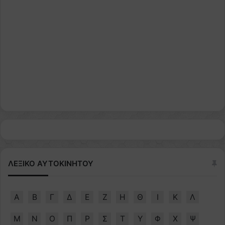
ΛΕΞΙΚΟ ΑΥΤΟΚΙΝΗΤΟΥ
Α
Β
Γ
Δ
Ε
Ζ
Η
Θ
Ι
Κ
Λ
Μ
Ν
Ο
Π
Ρ
Σ
Τ
Υ
Φ
Χ
Ψ