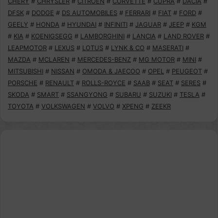
CHERY
#
CHRYSLER
#
CITROEN
#
CORVETTE
#
CUPRA
#
DACIA
#
DFSK
#
DODGE
#
DS AUTOMOBILES
#
FERRARI
#
FIAT
#
FORD
#
GEELY
#
HONDA
#
HYUNDAI
#
INFINITI
#
JAGUAR
#
JEEP
#
KGM
#
KIA
#
KOENIGSEGG
#
LAMBORGHINI
#
LANCIA
#
LAND ROVER
#
LEAPMOTOR
#
LEXUS
#
LOTUS
#
LYNK & CO
#
MASERATI
#
MAZDA
#
MCLAREN
#
MERCEDES-BENZ
#
MG MOTOR
#
MINI
#
MITSUBISHI
#
NISSAN
#
OMODA & JAECOO
#
OPEL
#
PEUGEOT
#
PORSCHE
#
RENAULT
#
ROLLS-ROYCE
#
SAAB
#
SEAT
#
SERES
#
SKODA
#
SMART
#
SSANGYONG
#
SUBARU
#
SUZUKI
#
TESLA
#
TOYOTA
#
VOLKSWAGEN
#
VOLVO
#
XPENG
#
ZEEKR