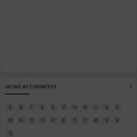
ΛΕΞΙΚΟ ΑΥΤΟΚΙΝΗΤΟΥ
Α
Β
Γ
Δ
Ε
Ζ
Η
Θ
Ι
Κ
Λ
Μ
Ν
Ο
Π
Ρ
Σ
Τ
Υ
Φ
Χ
Ψ
Ω