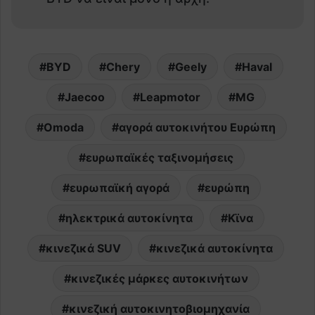
BYD
Chery
Geely
Haval
Jaecoo
Leapmotor
MG
Omoda
αγορά αυτοκινήτου Ευρώπη
ευρωπαϊκές ταξινομήσεις
ευρωπαϊκή αγορά
ευρώπη
ηλεκτρικά αυτοκίνητα
Κϊνα
κινεζικά SUV
κινεζικά αυτοκίνητα
κινεζικές μάρκες αυτοκινήτων
κινεζική αυτοκινητοβιομηχανία