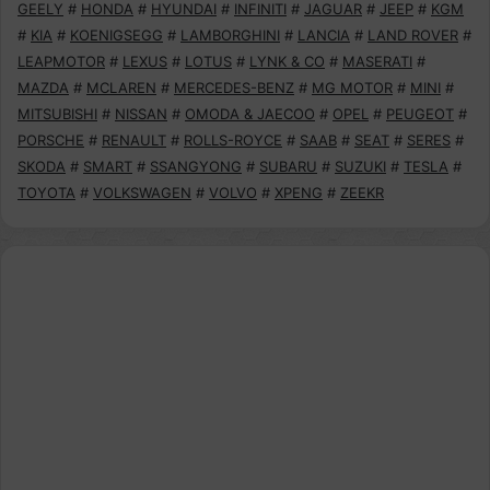
GEELY
#
HONDA
#
HYUNDAI
#
INFINITI
#
JAGUAR
#
JEEP
#
KGM
#
KIA
#
KOENIGSEGG
#
LAMBORGHINI
#
LANCIA
#
LAND ROVER
#
LEAPMOTOR
#
LEXUS
#
LOTUS
#
LYNK & CO
#
MASERATI
#
MAZDA
#
MCLAREN
#
MERCEDES-BENZ
#
MG MOTOR
#
MINI
#
MITSUBISHI
#
NISSAN
#
OMODA & JAECOO
#
OPEL
#
PEUGEOT
#
PORSCHE
#
RENAULT
#
ROLLS-ROYCE
#
SAAB
#
SEAT
#
SERES
#
SKODA
#
SMART
#
SSANGYONG
#
SUBARU
#
SUZUKI
#
TESLA
#
TOYOTA
#
VOLKSWAGEN
#
VOLVO
#
XPENG
#
ZEEKR