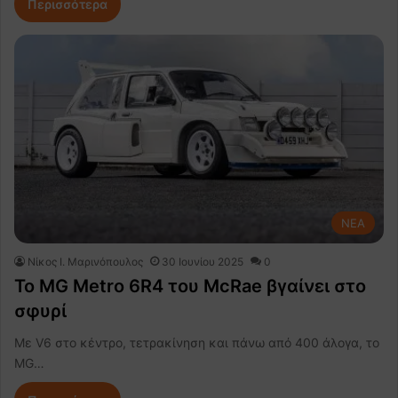
Περισσότερα
NEA
Nίκος Ι. Mαρινόπουλος
30 Ιουνίου 2025
0
Το MG Metro 6R4 του McRae βγαίνει στο
σφυρί
Με V6 στο κέντρο, τετρακίνηση και πάνω από 400 άλογα, το
MG…