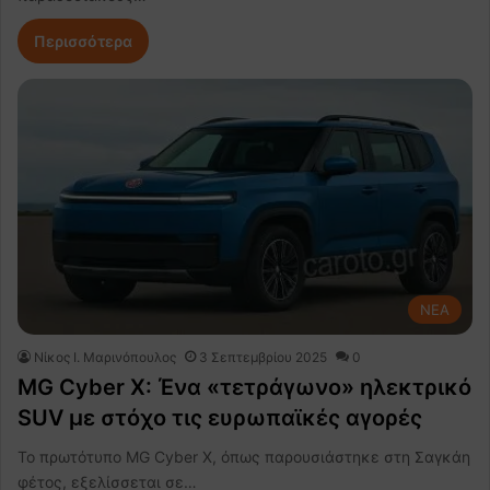
Περισσότερα
NEA
Nίκος Ι. Mαρινόπουλος
3 Σεπτεμβρίου 2025
0
MG Cyber X: Ένα «τετράγωνο» ηλεκτρικό
SUV με στόχο τις ευρωπαϊκές αγορές
Το πρωτότυπο MG Cyber X, όπως παρουσιάστηκε στη Σαγκάη
φέτος, εξελίσσεται σε…