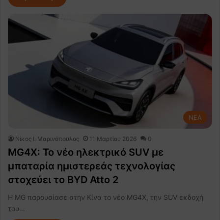
NEA
Nίκος Ι. Mαρινόπουλος
11 Μαρτίου 2026
0
MG4X: Το νέο ηλεκτρικό SUV με
μπαταρία ημιστερεάς τεχνολογίας
στοχεύει το BYD Atto 2
Η MG παρουσίασε στην Κίνα το νέο MG4X, την SUV εκδοχή
του…