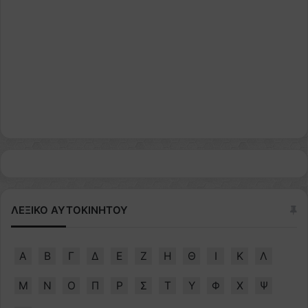
ΛΕΞΙΚΟ ΑΥΤΟΚΙΝΗΤΟΥ
Α
Β
Γ
Δ
Ε
Ζ
Η
Θ
Ι
Κ
Λ
Μ
Ν
Ο
Π
Ρ
Σ
Τ
Υ
Φ
Χ
Ψ