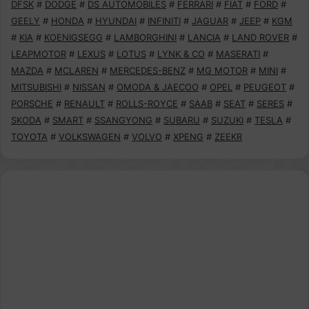
DFSK
#
DODGE
#
DS AUTOMOBILES
#
FERRARI
#
FIAT
#
FORD
#
GEELY
#
HONDA
#
HYUNDAI
#
INFINITI
#
JAGUAR
#
JEEP
#
KGM
#
KIA
#
KOENIGSEGG
#
LAMBORGHINI
#
LANCIA
#
LAND ROVER
#
LEAPMOTOR
#
LEXUS
#
LOTUS
#
LYNK & CO
#
MASERATI
#
MAZDA
#
MCLAREN
#
MERCEDES-BENZ
#
MG MOTOR
#
MINI
#
MITSUBISHI
#
NISSAN
#
OMODA & JAECOO
#
OPEL
#
PEUGEOT
#
PORSCHE
#
RENAULT
#
ROLLS-ROYCE
#
SAAB
#
SEAT
#
SERES
#
SKODA
#
SMART
#
SSANGYONG
#
SUBARU
#
SUZUKI
#
TESLA
#
TOYOTA
#
VOLKSWAGEN
#
VOLVO
#
XPENG
#
ZEEKR