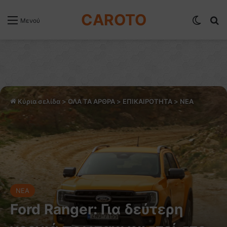
CAROTO
Switch
Α
Μενού
Κύρια σελίδα
>
ΟΛΑ ΤΑ ΑΡΘΡΑ
>
ΕΠΙΚΑΙΡΟΤΗΤΑ
>
NEA
NEA
Ford Ranger: Για δεύτερη